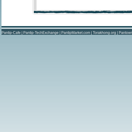
Pantip-Cafe
|
Pantip-TechExchange
|
PantipMarket.com
|
Torakhong.org
|
Pantow