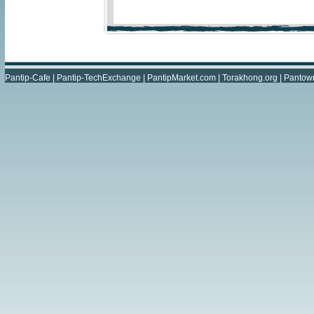
Pantip-Cafe
|
Pantip-TechExchange
|
PantipMarket.com
|
Torakhong.org
|
Pantow