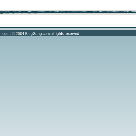
n.com
| © 2004
BlogGang.com
allrights reserved.