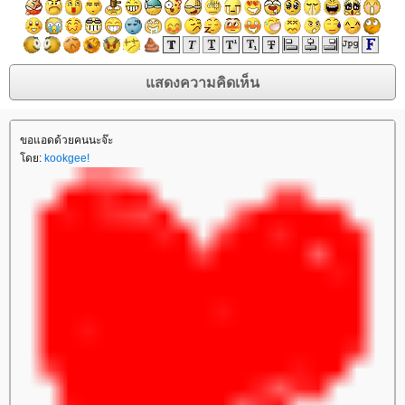
ขอแอดด้วยคนนะจ๊ะ
ดย:
kookgee!