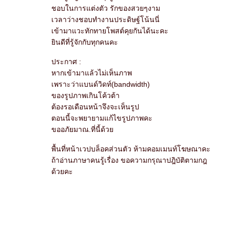
ชอบในการแต่งตัว รักของสวยๆงาม
เวลาว่างชอบทำงานประดิษฐ์โน้นนี่
เข้ามาแวะทักทายโพสต์คุยกันได้นะคะ
ินดีที่รู้จักกับทุกคนคะ
ประกาศ :
หากเข้ามาแล้วไม่เห็นภาพ
เพราะว่าแบนด์วิดท์(bandwidth)
ของรูปภาพเกินโค้วต้า
ต้องรอเดือนหน้าจึงจะเห็นรูป
ตอนนี้จะพยายามแก้ไขรูปภาพคะ
ขออภัยมาณ.ที่นี้ด้ว
พื้นที่หน้าเวปบล็อคส่วนตัว ห้ามคอมเมนท์โฆษณาคะ
ถ้าอ่านภาษาคนรู้เรื่อง ขอความกรุณาปฎิบัติตามกฎ
ด้วยคะ