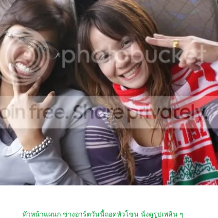
หัวหน้าแผนก ช่างอาร์ตวันนี้ถอดหัวโขน นั่งดูรูปเพลิน ๆ