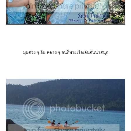
มุมสวย ๆ อื่น หลาย ๆ คนก็พายเรือเล่นกันน่าสนุก