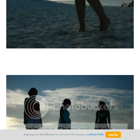
BlogGang.com ใช้คุกกี้เพื่อพัฒนาประสบการณ์การใช้งานของคุณ
อ่านเพิ่มเติมได้ที่นี่