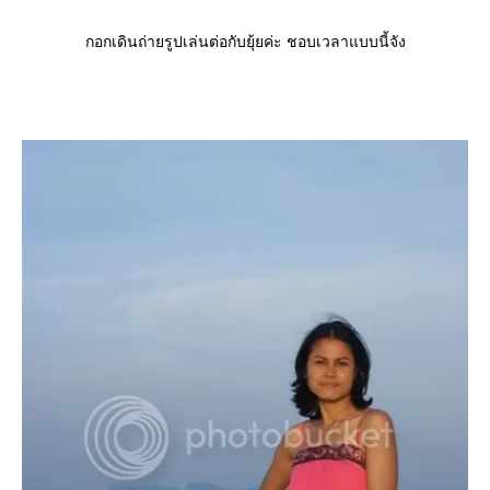
กอกเดินถ่ายรูปเล่นต่อกับยุ้ยค่ะ ชอบเวลาแบบนี้จัง