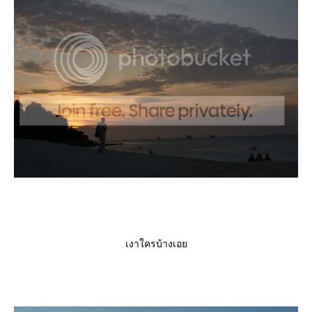
เงาใครบ้างเอย