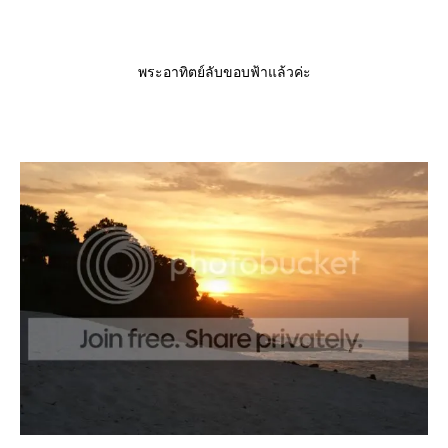
พระอาทิตย์ลับขอบฟ้าแล้วค่ะ