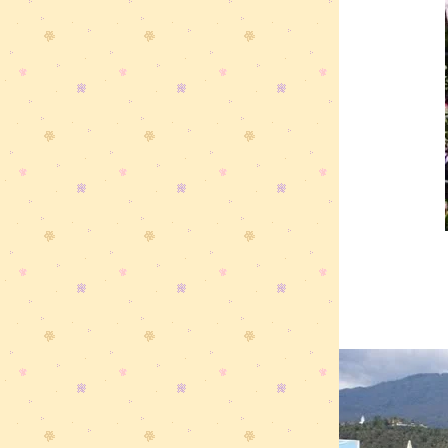
ความสวยงามของดอกพญาเสือโคร่ง
บานสะพรั่ง ที่ "ขุนแม่
ะ"...."@@"+++...
...."@@".....แม่ฮ่องสอน....ชม
พระอาทิตย์ขึ้นที่ทะเลหมอก ..." ห้ว
น้ำดัง "...."@@"+++...
...."@@".....แม่ฮ่องสอน....กินขนมจีน
นั่งยอง & เดินเล่นที่ถนนคนเดิน " ปา
" อีกแล้ว...."@@"+++...
...."@@".....แม่ฮ่องสอน....ถึงเวลา
เที่ยวปายแล้ว ไปกัน
นนนนน...."@@"+++...
...."@@".....แม่ฮ่องสอน....เดินทางไป
ปายกันค่ะ...."@@"+++...
ราชพฤกษ์...เชียงใหม่ ++สถานที่นึงที่
นะนำให้ไปเที่ยว++
เกาะลันตา ++ กระบี่ ++ สวยมาก - @
-