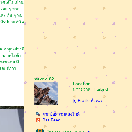
อกาศได้ไปเยือน
ร่อย ๆ พวก
ะ อื่น ๆ ที่มี
ยมีรูปมาแค่นิด
หมด ทุกอย่างมี
ยถ่ายภาพไปด้ว
จมากเลย มี
เลยดีกว่า
makok_82
Location :
นราธิวาส Thailand
[ดู Profile ทั้งหมด]
ฝากข้อความหลังไมค์
Rss Feed