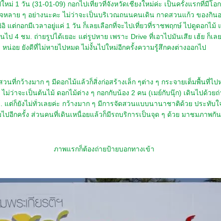
หม่ 1 วัน (31-01-09) กอกไปเที่ยวที่จังหวัดเชียงใหม่ค่ะ เป็นครั้งแรกที่มีโ
ทับใจหลาย ๆ อย่างนะคะ ไม่ว่าจะเป็นบริเวณถนนคนเดิน กาดสวนแก้ว ของกินอ
ิอิ แต่กอกมีเวลาอยู่แค่ 1 วัน ก็เลยเลือกที่จะไปเที่ยวที่ราชพฤกษ์ ไปดูดอกไม้ แล
้นไป 4 ชม. ถ่ายรูปได้เยอะ แต่รูปหาย เพราะ Drive ที่เอาไปมันเสีย เฮ้ย ก็เล
หน่อย ยังดีที่ไม่หายไปหมด ไม่งั้นไปใหม่อีกครั้งความรู้สึกคงต่างออกไป
วนที่กว้างมาก ๆ มีดอกไม้แล้วก็สิ่งก่อสร้างเล็ก ๆต่าง ๆ กระจายเต็มพื้นที่ไป
 ไม่ว่าจะเป็นต้นไม้ ดอกไม้ต่าง ๆ กอกกับน้อง 2 คน (เมย์กับนุ๊ก) เดินไปด้ว
แต่ก็ยังไม่ทั่วเลยค่ะ กว้างมาก ๆ มีการจัดสวนแบบนานาชาติด้วย ประทับใ
อีกครั้ง ส่วนคนที่เดินเหนื่อยแล้วก็มีรถบริการเป็นจุด ๆ ด้วย มาชมภาพกัน
ภาพแรกก็ต้องถ่ายป้ายบอกทางเข้า