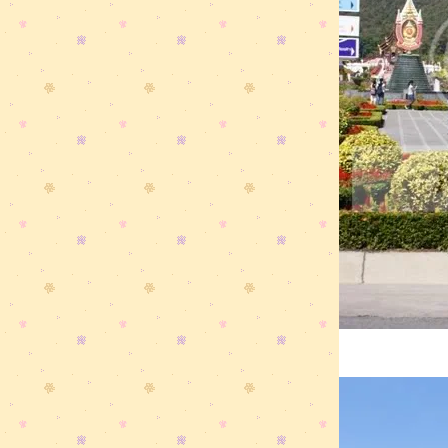
ไปเที่ยวดรีมเวิร์ลมา ...... จ้า
หาดแม่รำพึง (ระยอง)