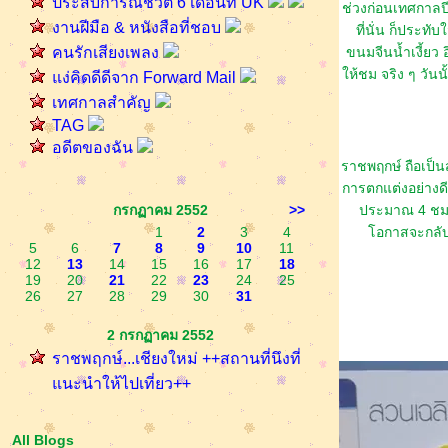
ประสบการณ์ชีวิต 6 เดือนที่ UK
ช่วงก่อนเทศกาลปีใ
งานฝีมือ & หนังสือที่ชอบ
ที่นั่น ก็ประ
คนรักเสียงเพลง
ขนมจีนน้ำเงี้ยว อ
ห้ชม จริง ๆ วันนั
ง่คิดดีดีจาก Forward Mail
เทศกาลสำคัญ
TAG
อดีตของฉัน
ราชพฤกษ์ ถือเป็นส
การตกแต่งอย่างดี
กรกฏาคม 2552
>>
ประมาณ 4 ชม. 
1
2
3
4
อกาสจะกลับไป
5
6
7
8
9
10
11
12
13
14
15
16
17
18
19
20
21
22
23
24
25
26
27
28
29
30
31
2 กรกฏาคม 2552
ราชพฤกษ์...เชียงใหม่ ++สถานที่นึงที่
นะนำให้ไปเที่ยว++
All Blogs