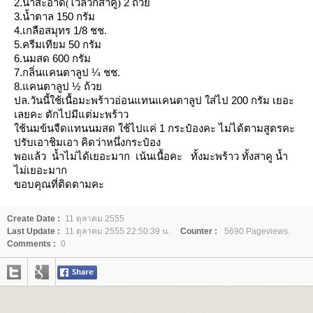
2.
2
น้ำสะอาด(ไว้ลวกสาคู)
ถ้ว
3.
150
น้ำตาล
กรัม
4.
1/8
เกลือสมุทร
ชช.
5.
50
ครีมเทียม
กรัม
6.
600
นมสด
กรัม
7.
¼
กลิ่นแคนตาลูป
ชช.
8.
½
คนตาลูป
ถ้ว
200
ปล.วันนี้ใช้เนื้อมะพร้าวอ่อนแทนแคนตาลูป ใส่ไป
กรัม เยอะ
เลยคะ ตักไปมีแต่มะพร้าว
1
ช้นมข้นจืดแทนนมสด ใช้ไปแค่
กระป๋องคะ ไม่ได้ตามสูตรคะ
ปรับเอาชิมเอา คิดว่าหนึ่งกระป๋อง
พอแล้ว น้ำไม่ได้เยอะมาก เน้นเนื้อคะ ทั้งมะพร้าว ทั้งสาคู น้ำ
ไม่เยอะมาก
ขอบคุณที่ติดตามคะ
Create Date :
11 ตุลาคม 2555
Last Update :
11 ตุลาคม 2555 22:50:39 น.
Counter :
5690 Pageviews.
Comments :
0