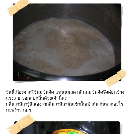
วันนี้เนื่องจากใช้นมข้นจืด แทนนมสด
กลิ่นนมข้นจืดจึงค่อนข้าง
รงเลย ขอกลบกลิ่นด้วยเจ้านี้คะ
กลิ่นวานิลารู้สึกเองว่ากลิ่นวานิลามันเข้ากั๊นเข้ากัน กันพวกอะไร
มะพร้าว นมๆ