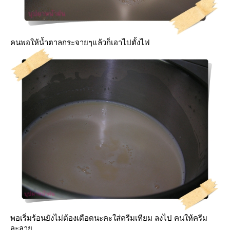
คนพอให้น้ำตาลกระจายๆแล้วก็เอาไปตั้งไฟ
พอเริ่มร้อนยังไม่ต้องเดือดนะคะใส่ครีมเทียม ลงไป คนให้ครีม
ละลา