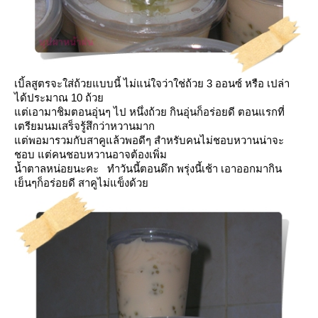
3
เบิ้ลสูตรจะใส่ถ้วยแบบนี้ ไม่แน่ใจว่าใช่ถ้ว
ออนซ์ หรือ เปล่า
10
ได้ประมาณ
ถ้ว
ต่เอามาชิมตอนอุ่นๆ ไป หนึ่งถ้วย กินอุ่นก็อร่อยดี
ตอนแรกที่
เตรียมนมเสร็จรู้สึกว่าหวานมาก
ต่พอมารวมกับสาคูแล้วพอดีๆ สำหรับคนไม่ชอบหวานน่าจะ
ชอบ แต่คนชอบหวานอาจต้องเพิ่ม
น้ำตาลหน่อยนะคะ
ทำวันนี้ตอนดึก พรุ่งนี้เช้า เอาออกมากิน
เย็นๆก็อร่อยดี สาคูไม่แข็งด้ว