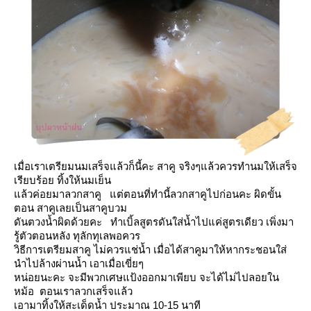
เมื่อเราเตรียมนมเสร็จแล้วก็นี้คะ สาคู จริงๆแล้วควรทำนมให้เสร็จ
เรียบร้อย ทิ้งให้นมเย็น
ล้วค่อยมาลวกสาคู แต่ตอนที่ทำนี้ลวกสาคูไปก่อนคะ ผิดขั้น
ตอน สาคูเลยเป็นสาคูบวม
ดันตวงน้ำผิดด้วยคะ ทำเบิ้ลสูตรดันใส่น้ำไปแค่สูตรเดียว เพิ่งมา
รู้ตัวตอนหลัง ทุลักทุเลพอควร
วิธีการเตรียมสาคู ไม่ควรแช่น้ำ เมื่อได้สาคูมาให้หากระชอนใส่
นำไปล้างผ่านน้ำ เอาเมื่อเขี่ยๆ
หน่อยนะคะ จะมีพวกเศษแป้งออกมาเพียบ จะได้ไม่ไปลอยใน
หม้อ ตอนเราลวกเสร็จแล้ว
10-15
เอามาทิ้งให้สะเด็ดน้ำ ประมาณ
นาที