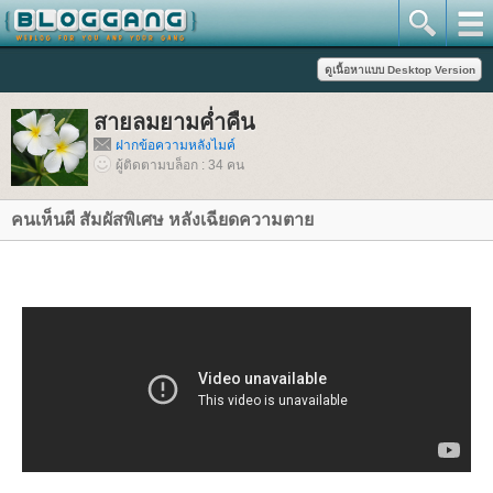
สายลมยามค่ำคืน
ฝากข้อความหลังไมค์
ผู้ติดตามบล็อก : 34 คน
คนเห็นผี สัมผัสพิเศษ หลังเฉียดความตา