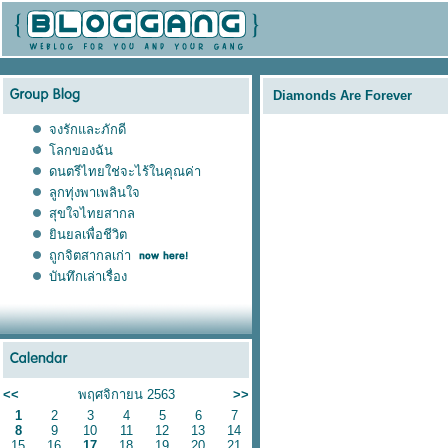
Diamonds Are Forever
จงรักและภักดี
ลกของฉัน
ดนตรีไทยใช่จะไร้ในคุณค่า
ลูกทุ่งพาเพลินใจ
สุขใจไทยสากล
ินยลเพื่อชีวิต
ถูกจิตสากลเก่า
บันทึกเล่าเรื่อง
<<
พฤศจิกายน 2563
>>
1
2
3
4
5
6
7
8
9
10
11
12
13
14
15
16
17
18
19
20
21