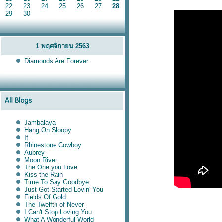
22
23
24
25
26
27
28
29
30
1 พฤศจิกายน 2563
Diamonds Are Forever
Jambalaya
Hang On Sloopy
If
Rhinestone Cowboy
Aubrey
Moon River
The One you Love
Kiss the Rain
Time To Say Goodbye
Just Got Started Lovin' You
Fields Of Gold
The Twelfth of Never
I Can't Stop Loving You
What A Wonderful World