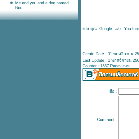
Me and you and a dog named
Boo
Pepito
The Way We Were
Loving You
Yellow Bird
ขอบคุณ Google และ YouTub
Tennessee Waltz
I Wish You Iove
Love Me Love My Dog
Wonderful Tonight
Because I Love You
Create Date : 01 พฤศจิกายน 2
Say You , Say Me
The Sound of Silence
Last Update : 1 พฤศจิกายน 256
Morning Of My Life
Counter : 1337 Pageviews.
Don't Be Cruel
Unchained Melody
Right Here Waiting
Ballade Pour Adeline
All I Want for Christmas Is You
Have You Ever Seen The Rain
ชื่อ :
HANA
You've Got a Friend
I Have A Dream
Proud Mary
Hachiko
Sutter's Mill
Comment :
Fiddler On The Roof sunrise
sunset
Respect
The Moon Represents My Heart