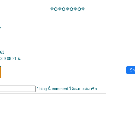
💎💍💎💍💎💍💎💍💎
e
563
3 9:08:21 น.
Sh
* blog นี้ comment ได้เฉพาะสมาชิก