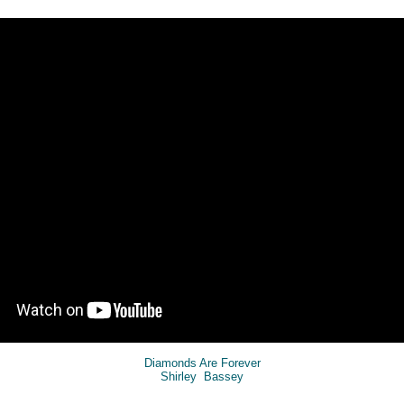
Diamonds Are Forever
Shirley Bassey