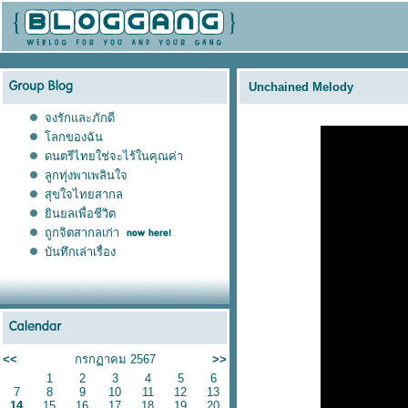
Unchained Melody
จงรักและภักดี
ลกของฉัน
ดนตรีไทยใช่จะไร้ในคุณค่า
ลูกทุ่งพาเพลินใจ
สุขใจไทยสากล
ินยลเพื่อชีวิต
ถูกจิตสากลเก่า
บันทึกเล่าเรื่อง
<<
กรกฏาคม 2567
>>
1
2
3
4
5
6
7
8
9
10
11
12
13
14
15
16
17
18
19
20