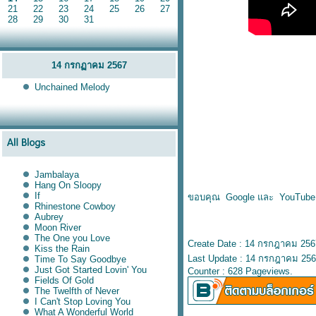
21
22
23
24
25
26
27
28
29
30
31
14 กรกฏาคม 2567
Unchained Melody
Jambalaya
Hang On Sloopy
If
ขอบคุณ Google และ YouTube
Rhinestone Cowboy
Aubrey
Moon River
The One you Love
Create Date : 14 กรกฎาคม 256
Kiss the Rain
Last Update : 14 กรกฎาคม 256
Time To Say Goodbye
Just Got Started Lovin' You
Counter : 628 Pageviews.
Fields Of Gold
The Twelfth of Never
I Can't Stop Loving You
What A Wonderful World