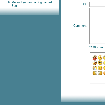
Me and you and a dog named
ชื่อ :
Boo
Pepito
The Way We Were
Loving You
Yellow Bird
Tennessee Waltz
Comment :
I Wish You Iove
Love Me Love My Dog
Wonderful Tonight
Because I Love You
Say You , Say Me
The Sound of Silence
*ส่วน comm
Morning Of My Life
Don't Be Cruel
Unchained Melody
Right Here Waiting
Ballade Pour Adeline
All I Want for Christmas Is You
Have You Ever Seen The Rain
HANA
You've Got a Friend
I Have A Dream
Proud Mary
Hachiko
Sutter's Mill
Fiddler On The Roof sunrise
sunset
Respect
The Moon Represents My Heart