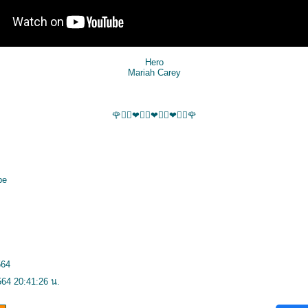
Hero
Mariah Carey
🌹👨‍⚕️❤👩‍⚕️❤👨‍⚕️❤👩‍⚕️🌹
be
564
64 20:41:26 น.