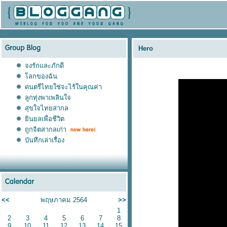
Hero
จงรักและภักดี
ลกของฉัน
ดนตรีไทยใช่จะไร้ในคุณค่า
ลูกทุ่งพาเพลินใจ
สุขใจไทยสากล
ินยลเพื่อชีวิต
ถูกจิตสากลเก่า
บันทึกเล่าเรื่อง
<<
พฤษภาคม 2564
>>
1
2
3
4
5
6
7
8
9
10
11
12
13
14
15