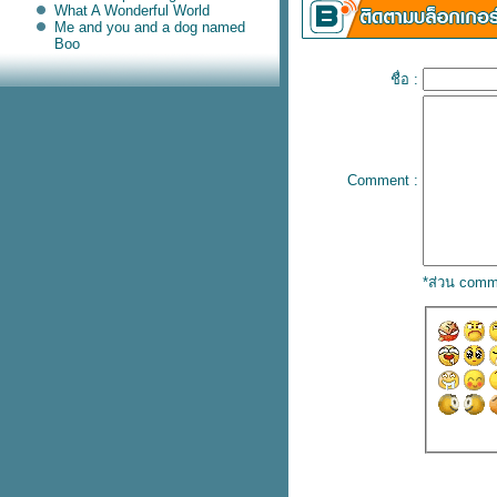
What A Wonderful World
Me and you and a dog named
Boo
Pepito
The Way We Were
ชื่อ :
Loving You
Yellow Bird
Tennessee Waltz
I Wish You Iove
Love Me Love My Dog
Wonderful Tonight
Comment :
Because I Love You
Say You , Say Me
The Sound of Silence
Morning Of My Life
Don't Be Cruel
Unchained Melody
*ส่วน comm
Right Here Waiting
Ballade Pour Adeline
All I Want for Christmas Is You
Have You Ever Seen The Rain
HANA
You've Got a Friend
I Have A Dream
Proud Mary
Hachiko
Sutter's Mill
Fiddler On The Roof sunrise
sunset
Respect