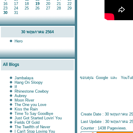
16
17
18
19
20
21
22
23
24
25
26
27
28
29
30
31
30 พฤษภาคม 2564
Hero
ขอบคุณ Google และ YouTu
Jambalaya
Hang On Sloopy
If
Rhinestone Cowboy
Aubrey
Moon River
The One you Love
Kiss the Rain
Time To Say Goodbye
Create Date : 30 พฤษภาคม 2
Just Got Started Lovin' You
Last Update : 30 พฤษภาคม 25
Fields Of Gold
The Twelfth of Never
Counter : 1438 Pageviews.
I Can't Stop Loving You