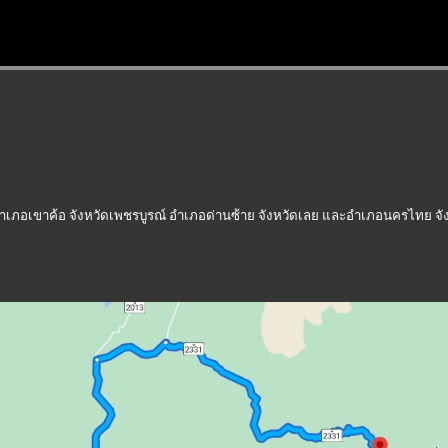
ือ อำเภอเขาค้อ จังหวัดเพชรบูรณ์ อำเภอด่านซ้าย จังหวัดเลย และอำเภอนครไทย จั