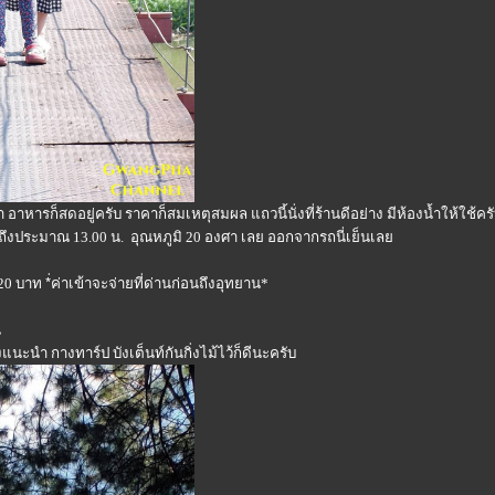
้ำ อาหารก็สดอยู่ครับ ราคาก็สมเหตุสมผล แถวนี้นั่งที่ร้านดีอย่าง มีห้องน้ำให้
ไปถึงประมาณ 13.00 น. อุณหภูมิ 20 องศา เลย ออกจากรถนี่เย็นเล
0 บาท *่ค่าเข้าจะจ่ายที่ด่านก่อนถึงอุทยาน*
น
ะนำ กางทาร์ป บังเต็นท์กันกิ่งไม้ไว้ก็ดีนะครับ