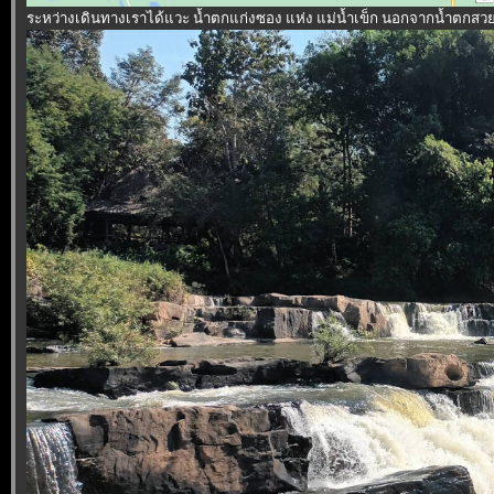
ระหว่างเดินทางเราได้แวะ น้ำตกแก่งซอง แห่ง แม่น้ำเข็ก นอกจากน้ำตกสวย