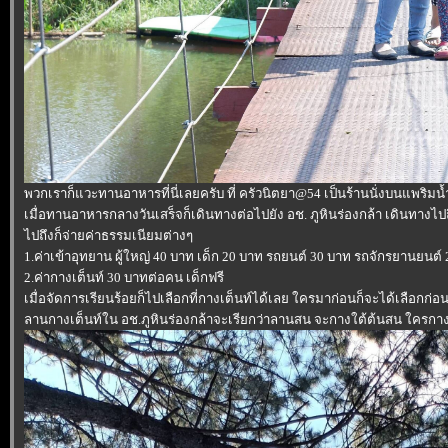
พวกเราก็แวะทานอาหารที่นี่เลยครับ ที่ ครัวนิตยา@54 เป็นร้านนั่งบนแพริมน
เมื่อทานอาหารกลางวันเสร็จก็เดินทางต่อไปยัง อช. ภูหินร่องกล้า เดินทาง
ไปถึงก็จ่ายค่าธรรมเนียมต่างๆ
1.ค่าเข้าอุทยาน ผู้ใหญ่ 40 บาท เด็ก 20 บาท รถยนต์ 30 บาท รถจักรยานยนต์ 2
2.ค่ากางเต็นท์ 30 บาทต่อคน เด็กฟรี
เมื่อจัดการเรียนร้อยก็ไปเลือกที่กางเต็นท์ได้เลย ใครมาก่อนก็จะได้เลือกก่อ
ลานกางเต็นท์ใน อช.ภูหินร่องกล้าจะเรียกว่าลานสน จะกางใต้ต้นสน ใครกางแน