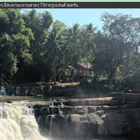
ๆ มีสะพานแขวนสวยๆ ไว้ถ่ายรูปเล่นด้วยครับ