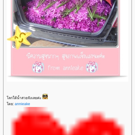
ลกใต้น้ำสวยจังเลยค่ะ
ดย:
annieake