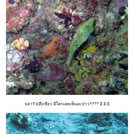
ปลาวัว(สี)เขียว มีใครเคยเห็นอะป่าว???? อิ อิ อิ