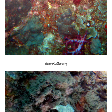
ปะการังสีสวยๆ