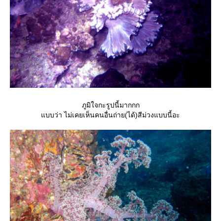
ภูมิใจกะรูปนี้มากกก
บบว่า ไม่เคยเห็นคนอื่นถ่าย(ได้)สีม่วงแบบนี้อะ