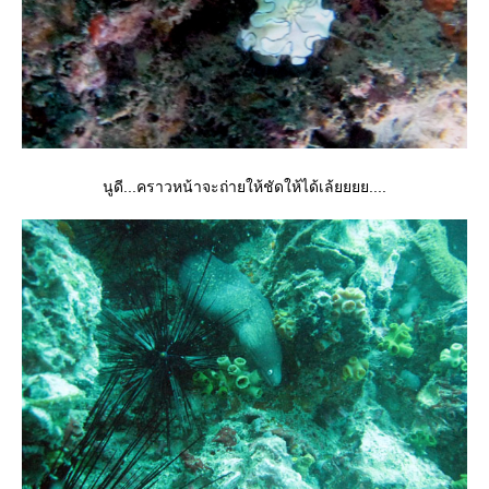
นูดี...คราวหน้าจะถ่ายให้ชัดให้ได้เล้ยยยย....