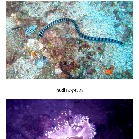
nudi กะงูทะเล