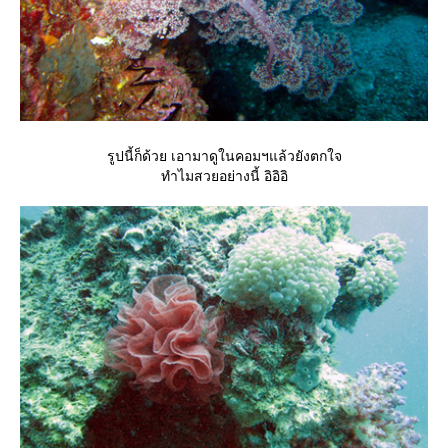
รูปนี้ก็ด้วย เอามาดูในคอมฯแล้วยังตกใจ
ทำไมสวยอย่างนี้ อิอิอิ