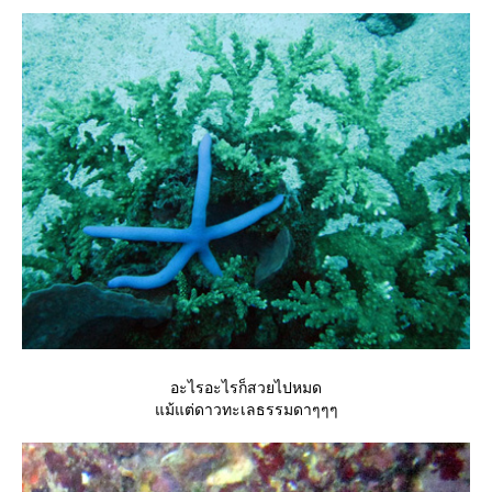
อะไรอะไรก็สวยไปหมด
ม้แต่ดาวทะเลธรรมดาๆๆๆ