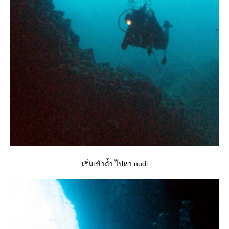
เริ่มเข้าถ้ำ ไปหา nudi