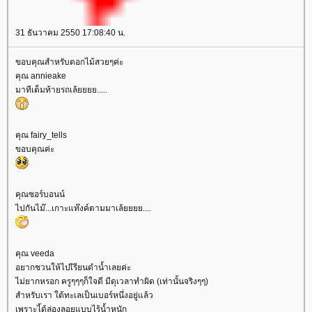
31 ธันวาคม 2550 17:08:40 น.
ขอบคุณสำหรับดอกไม้สวยๆค่ะ
คุณ annieake
มาทีเต็มท้ายรถเล้ยยยย.....
คุณ fairy_tells
ขอบคุณค่ะ
คุณซอร์บอนน์
ไปกันไม๊...เกาะแท๊งค์ตามมาเล้ยยยย....
คุณ veeda
อยากชวนให้ไปเีรียนดำน้ำเลยค่ะ
ไม่ยากหรอก ครูๆๆๆก็ใจดี มีดุเวลาทำผิด (เท่านั้นจริงๆๆ)
สำหรับเรา ใต้ทะเลเป็นเบอร์หนึ่งอยู่แล้ว
เพราะไ้ด้ล่องลอยแบบไร้น้ำหนัก