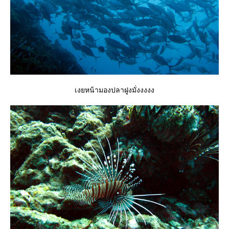
เงยหน้ามองปลาฝูงมั่งงงงง