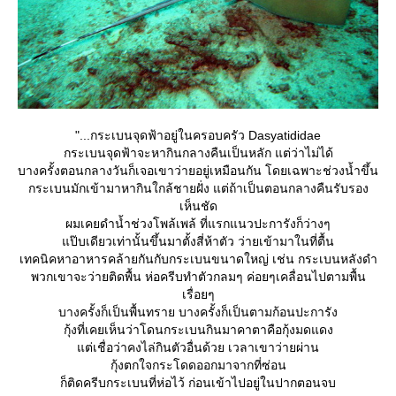
"...กระเบนจุดฟ้าอยู่ในครอบครัว Dasyatididae
กระเบนจุดฟ้าจะหากินกลางคืนเป็นหลัก แต่ว่าไม่ได้
บางครั้งตอนกลางวันก็เจอเขาว่ายอยู่เหมือนกัน โดยเฉพาะช่วงน้ำขึ้น
กระเบนมักเข้ามาหากินใกล้ชายฝั่ง แต่ถ้าเป็นตอนกลางคืนรับรอง
เห็นชัด
ผมเคยดำน้ำช่วงโพล้เพล้ ที่แรกแนวปะการังก็ว่างๆ
ป๊บเดียวเท่านั้นขึ้นมาตั้งสี่ห้าตัว ว่ายเข้ามาในที่ตื้น
เทคนิคหาอาหารคล้ายกันกับกระเบนขนาดใหญ่ เช่น กระเบนหลังดำ
พวกเขาจะว่ายติดพื้น ห่อครีบทำตัวกลมๆ ค่อยๆเคลื่อนไปตามพื้น
เรื่อยๆ
บางครั้งก็เป็นพื้นทราย บางครั้งก็เป็นตามก้อนปะการัง
กุ้งที่เคยเห็นว่าโดนกระเบนกินมาคาตาคือกุ้งมดแดง
ต่เชื่อว่าคงไล่กินตัวอื่นด้วย เวลาเขาว่ายผ่าน
กุ้งตกใจกระโดดออกมาจากที่ซ่อน
ก็ติดครีบกระเบนที่ห่อไว้ ก่อนเข้าไปอยู่ในปากตอนจบ