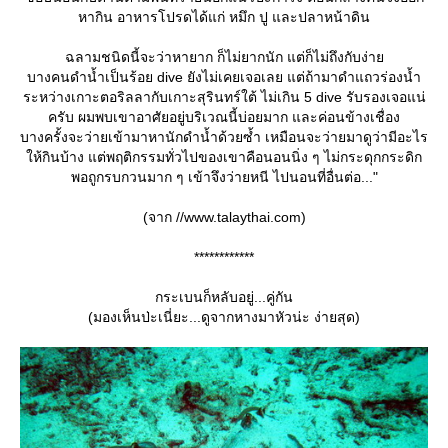
หากิน อาหารโปรดได้แก่ หมึก ปู และปลาหน้าดิน
ฉลามชนิดนี้จะว่าหายาก ก็ไม่ยากนัก แต่ก็ไม่ถึงกับง่า
บางคนดำน้ำเป็นร้อย dive ยังไม่เคยเจอเลย แต่ถ้ามาดำแถวร่องน้ำ
ระหว่างเกาะตอริลลากับเกาะสุรินทร์ใต้ ไม่เกิน 5 dive รับรองเจอแน่
ครับ ผมพบเขาอาศัยอยู่บริเวณนี้บ่อยมาก และค่อนข้างเชื่อง
บางครั้งจะว่ายเข้ามาหานักดำน้ำด้วยซ้ำ เหมือนจะว่ายมาดูว่ามีอะไร
ห้กินบ้าง แต่พฤติกรรมทั่วไปของเขาคือนอนนิ่ง ๆ ไม่กระดุกกระดิก
พอถูกรบกวนมาก ๆ เข้าจึงว่ายหนี ไปนอนที่อื่นต่อ..."
(จาก //www.talaythai.com)
************
กระเบนก็หลับอยู่...คู่กัน
(มองเห็นป่ะเนี่ยะ...ดูจากหางมาหัวน่ะ ง่ายสุด)