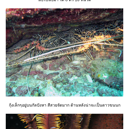
กุ้งเล็กๆอยู่บนกัลปังหา สีสวยจัดมาก ด้านหลังน่าจะเป็นดาวขนนก