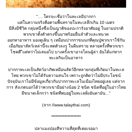
".....ใครจะเชื่อว่าในทะเลมีปากกา
ต่ในความจริงคือตามพื้นทรายในทะเลลึกเกิน 10 เมตร
มีสิ่งมีชีวิต กลุ่มหนึ่งซึ่งเป็นญาติของปะการังอาศัยอยู่ ในยามปรกติ
พวกเขาตั้งตัวตรงขึ้นมาพร้อมยื่นลำตัวและหนวด
ออกหาอาหาร มองดูเผิน ๆ เหมือนปากกาขนนกที่คุณปู่พวกเราใช้กัน
เมื่อภัยมาสัตว์เหล่านี้จะหดตัวลงรู ในผืนทราย หลายครั้งที่พวกเขา
ชคดี ีแต่ทว่าไม่เสมอไป บางครั้งเขาอาจโดนผู้ล่า อันได้แก่ทาก
ทะเลกินเป็นอาหาร
ปากกาทะเลเป็นสัตว์อาภัพเหมือนสัตว์อีกหลายกลุ่มที่เกิดมาในทะเล
ไทย พวกเขาไม่ได้รับความสนใจ เพราะถูกคิดว่าไม่มีประโยชน์
ปัจจุบันเราไม่มีข้อมูลเกี่ยวกับปากกาทะเลในเมืองไทยอยู่เลย แต่จาก
การ สังเกตบอกได้ว่าพวกเขามีอย่างน้อย 2 ชนิด ชนิดที่อยู่ในอ่าวไท
มีขนาดเล็กกว่า ชนิดที่พบอยู่ในทะเลฝั่งอันดามัน..."
(จาก //www.talaythai.com)
********************
ปลาแมงป่องสีหวานที่สุดที่เคยเจอมา