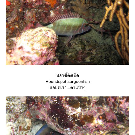
ปลาขี้ตังเบ็ด
Roundspot surgeonfish
อบดูเรา...ตาแป๋วๆ