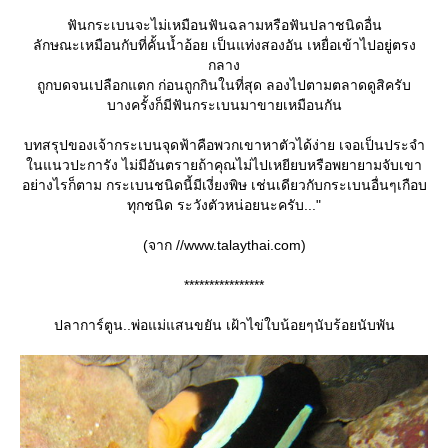
ฟันกระเบนจะไม่เหมือนฟันฉลามหรือฟันปลาชนิดอื่น
ลักษณะเหมือนกับที่คั้นน้ำอ้อย เป็นแท่งสองอัน เหยื่อเข้าไปอยู่ตรง
กลาง
ถูกบดจนเปลือกแตก ก่อนถูกกินในที่สุด ลองไปตามตลาดดูสิครับ
บางครั้งก็มีฟันกระเบนมาขายเหมือนกัน
บทสรุปของเจ้ากระเบนจุดฟ้าคือพวกเขาหาตัวได้ง่าย เจอเป็นประจำ
นแนวปะการัง ไม่มีอันตรายถ้าคุณไม่ไปเหยียบหรือพยายามจับเขา
อย่างไรก็ตาม กระเบนชนิดนี้มีเงี่ยงพิษ เช่นเดียวกับกระเบนอื่นๆเกือบ
ทุกชนิด ระวังตัวหน่อยนะครับ..."
(จาก //www.talaythai.com)
****************
ปลาการ์ตูน..พ่อแม่แสนขยัน เฝ้าไข่ใบน้อยๆนับร้อยนับพัน