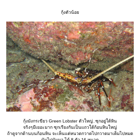
กุ้งตัวน้อ
กุ้งมังกรเขียว Green Lobster ตัวใหญ่..ซุกอยู่ใต้หิน
จริงๆมีเยอะมาก ซุกเรียงกันเป็นแถวใต้ก้อนหินใหญ่
ถ้าดูจากด้านบนก้อนหิน จะเห็นแต่หนวดกวาดไปกวาดมาเต็มไปหมด
นับไปนับมา ได้ 8 ตัว 16 หนวด