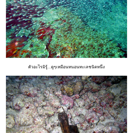
ตัวอะไรมิรู้...ดูๆเหมือนหนอนทะเลชนิดหนึ่ง