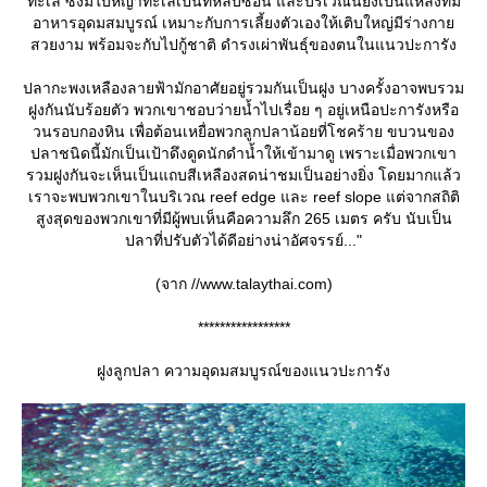
ทะเล ซึ่งมีใบหญ้าทะเลเป็นที่หลบซ่อน และบริเวณนี้ยังเป็นแหล่งที่มี
อาหารอุดมสมบูรณ์ เหมาะกับการเลี้ยงตัวเองให้เติบใหญ่มีร่างกา
สวยงาม พร้อมจะกับไปกู้ชาติ ดำรงเผ่าพันธุ์ของตนในแนวปะการัง
ปลากะพงเหลืองลายฟ้ามักอาศัยอยู่รวมกันเป็นฝูง บางครั้งอาจพบรวม
ฝูงกันนับร้อยตัว พวกเขาชอบว่ายน้ำไปเรื่อย ๆ อยู่เหนือปะการังหรือ
วนรอบกองหิน เพื่อต้อนเหยื่อพวกลูกปลาน้อยที่โชคร้าย ขบวนของ
ปลาชนิดนี้มักเป็นเป้าดึงดูดนักดำน้ำให้เข้ามาดู เพราะเมื่อพวกเขา
รวมฝูงกันจะเห็นเป็นแถบสีเหลืองสดน่าชมเป็นอย่างยิ่ง โดยมากแล้ว
เราจะพบพวกเขาในบริเวณ reef edge และ reef slope แต่จากสถิติ
สูงสุดของพวกเขาที่มีผู้พบเห็นคือความลึก 265 เมตร ครับ นับเป็น
ปลาที่ปรับตัวได้ดีอย่างน่าอัศจรรย์..."
(จาก //www.talaythai.com)
*****************
ฝูงลูกปลา ความอุดมสมบูรณ์ของแนวปะการัง