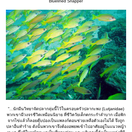
Bluelined Snapper
"...นักมีนวิทยาจัดปลากลุ่มนี้ไว้ในครอบครัวปลากะพง (Lutjanidae)
พวกเขามีวงจรชีวิตเหมือนนิยาย ที่ชีวิตวัยเด็กตกระกำลำบาก เมื่อฟัก
จากไข่แล้วก็ลอยตุ๊บป่องเป็นแพลงก์ตอนช่วยเหลือตัวเองไม่ได้ จึงถูก
ปลาอื่นทำร้าย ดังนั้นพวกเขาจึงต้องอพยพเข้าไปอาศัยอยู่ในแนวหญ้า