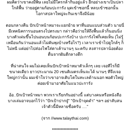
ผมคิดว่าเขาคงมีพิษ เลยไม่มีใครกล้ากินอยู่แล้ว อีกอย่างเขาเป็นปลา
กล้พื้น ว่ายอยู่ตามก้อนปะการัง มุดเข้าซอกนี้ หลบเข้าซอกนั้น
อกาสปลาใหญ่จะกินเขาจึงมีน้อ
ตอนกลางคืน ปักเป้าหน้าหมาจะแยกย้าย หาที่นอนแบบส่วนตัว นายนี่
มีเทคนิคการนอนตรงไปตรงมา กล่าวคือว่ายให้ถึงพื้นแล้วก็นอนนิ่ง
บางตัวเผ่นขึ้นไปนอนบนก้อนปะการังบ้าง ปะการังไฟก็เคยเห็น (ไม่รู้
เหมือนกันว่านอนแล้วไม่คันพุงบ้างหรือไร?) เวลาเราเข้าไปดูใกล้ๆ ก็
ไม่หนี แต่อย่าไปส่องไฟใส่ตาเค้านานๆ นะครับ สงสารปลาน้อยต้อง
ตื่นจากฝันดีกลางดึก
ที่น่าสนใจ ผมไม่เคยเห็นปักเป้าหน้าหมาตัวเล็กๆ เลย เจอทีไรก็มี
ขนาดเดียว ยาวประมาณ 20 เซนติเมตรเห็นจะได้ นานๆ ทีจึงเจอ
หญ่กว่านั้น ผมเข้าใจว่าเขาอาจเติบโตในทะเลด้านนอก พอตัวใหญ่
ค่อยเข้ามาอาศัยในแนวปะการัง
อ้อ..ปักเป้าหน้าหมา พวกเราเรียกกันอย่างนี้ แต่บางคนหรือหนังสือ
บางเล่มอาจบอกไว้ว่า "ปักเป้าปากจู๋" "ปักเป้าจุดดำ" ฯลฯ อย่าสับสน
เจ้าตัวนี้มีหลายชื่อครับ ...."
(จาก //www.talaythai.com)
******************