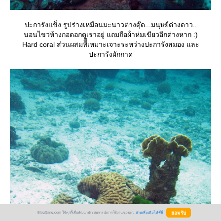
ปะการังแข็ง รูปร่างเหมือนมะนาวต่างดุ๊ด...มนุษย์ต่างดาว..
นอนไขว่ห้างกอดอกดูเราอยู่ แถมถือผ้่าห่มเขียวอีกต่างหาก :)
Hard coral ส่วนผสมทีี่เหมาะเจาะระหว่างปะการังสมอง และ
ปะการังผักกาด
BlogGang.com ใช้คุกกี้เพื่อพัฒนาประสบการณ์การใช้งานของคุณ
อ่านเพิ่มเติมได้ที่นี่