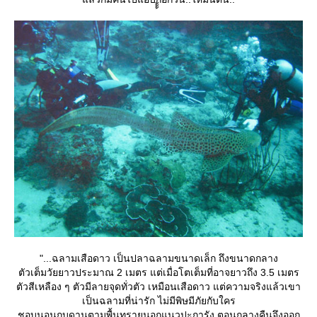
"...ฉลามเสือดาว เป็นปลาฉลามขนาดเล็ก ถึงขนาดกลาง
ตัวเต็มวัยยาวประมาณ 2 เมตร แต่เมื่อโตเต็มที่อาจยาวถึง 3.5 เมตร
ตัวสีเหลือง ๆ ตัวมีลายจุดทั่วตัว เหมือนเสือดาว แต่ความจริงแล้วเขา
เป็นฉลามที่น่ารัก ไม่มีพิษมีภัยกับใคร
ชอบนอนกบดานตามพื้นทรายนอกแนวปะการัง ตอนกลางคืนจึงออก