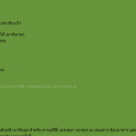
แขก ซักเเก้ว
ะได้ เมาท์นานๆ
กๆๆๆ
งงง
21.253.193 วันที่: 9 กรกฎาคม 2555 เวลา:13:06:13 น.
ับบลิว มาริออท สำหรับ ทานฟรีสี่เวอรเชอร วอเชอร ละ สองท่าร ห้องอาหาร บุ