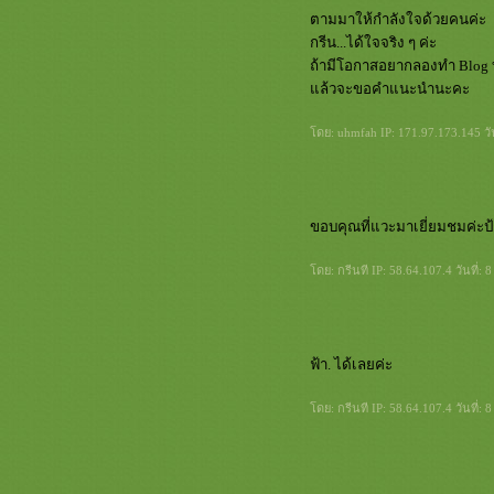
ตามมาให้กำลังใจด้วยคนค่ะ
กรีน...ได้ใจจริง ๆ ค่ะ
ถ้ามีโอกาสอยากลองทำ Blog บ
ล้วจะขอคำแนะนำนะคะ
ดย: uhmfah IP: 171.97.173.145 วั
ขอบคุณที่แวะมาเยี่ยมชมค่ะป
ดย: กรีนที IP: 58.64.107.4 วันที่
ฟ้า. ได้เลยค่ะ
ดย: กรีนที IP: 58.64.107.4 วันที่