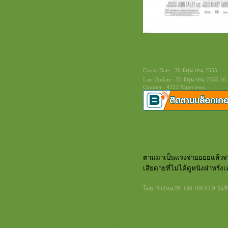
Create Date : 30 มิถุนายน 2555
Last Update : 30 มิถุนายน 2555 16
Counter : 4322 Pageviews.
ตามมาเป็นแรงจ๋ายยยยแล้วจร
เสียดายที่ไม่ได้ดูหนังฝาหรั่
ดย: ป้าอ้อน IP: 180.180.81.9 วันท