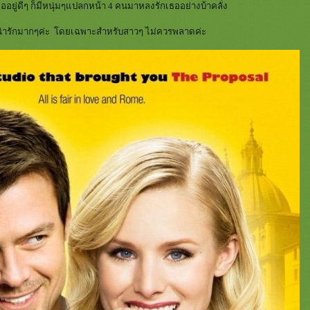
มื่ออยู่ดีๆ ก็มีหนุ่มๆแปลกหน้า 4 คนมาหลงรักเธออย่างบ้าคลั่ง
นๆ น่ารักมากๆค่ะ โดยเฉพาะสำหรับสาวๆ ไม่ควรพลาดค่ะ