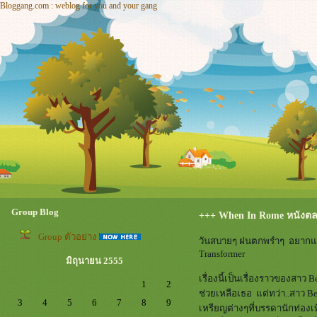
Bloggang.com : weblog for you and your gang
Group Blog
+++ When In Rome หนังตลก
Group ตัวอย่าง
วันสบายๆ ฝนตกพรำๆ อยากแนะ
Transformer
มิถุนายน 2555
เรื่องนี้เป็นเรื่องราวของสาว
1
2
ช่วยเหลือเธอ แต่ทว่า..สาว Bel
3
4
5
6
7
8
9
เหรียญต่างๆที่บรรดานักท่องเ