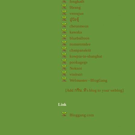
fongkath
9leang
veerajun
อู๋ปังจู้
cheunmeun
kawaka
blueballoon
numaromdee
chanpanakrit
kowpia-in-shanghai
pookagege
Noknoi
vinitsiri
Webmaster - BlogGang
[Add กรีน..ที's blog to your weblog]
Link
Bloggang.com