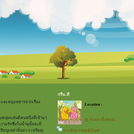
กรีน..ที
และหนุ่มทหารจากเรื่อง
Location :
บหนุ่มแสนดีคนหนึ่งที่เข้ามา
[ดู Profile ทั้งหมด]
วามรักซึ่งในน้ำพุนั้นจะมี
หรียญเหล่านั้นมา 4 เหรียญ
ฝากข้อความหลังไมค์