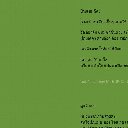
บ้านเย็นดีค่ะ
น่าจะมี ชาเขียวเย็นๆ แถมให้ 
อ้อ อย่าลืม ขนมซักชิ้นด้วย จ
เป็นมัดจำ ค่าบล๊อก ต้องมาอี
เอ เค้า ลากลิ้งค์มาได้ม๊ะคะ
บบเอา Yt มาใส่
หรือ แค่ อัดใส่ แผ่นมาเปิดเอ
ดย: กัมมุนา วัตตะติโลโก IP: 124.1
ดูแล้วคะ
หนังน่ารัก ภาพสวยคะ
สนใจเป็นเมมเบอร โรงแรม เจด