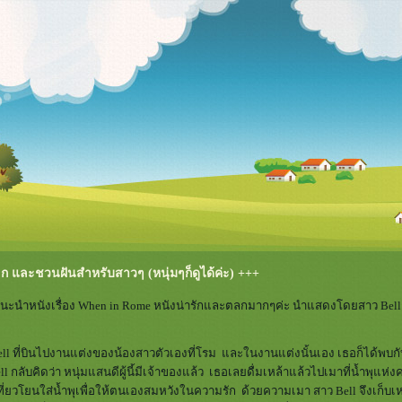
 และชวนฝันสำหรับสาวๆ (หนุ่มๆก็ดูได้ค่ะ) +++
นำหนังเรื่อง When in Rome หนังน่ารักและตลกมากๆค่ะ นำแสดงโดยสาว Bell 
 Bell ที่บินไปงานแต่งของน้องสาวตัวเองที่โรม และในงานแต่งนั้นเอง เธอก็ได้พบกั
l กลับคิดว่า หนุ่มแสนดีผู้นี้มีเจ้าของแล้ว เธอเลยดื่มเหล้าแล้วไปเมาที่น้ำพุแห่งค
ที่ยวโยนใส่น้ำพุเพื่อให้ตนเองสมหวังในความรัก ด้วยความเมา สาว Bell จึงเก็บเ