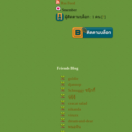
Rss Feed
Smember
ผู้ติดตามบล็อก : 1 คน [
?
]
Friends Blog
goldie
djannop
Schnuggy ชนุ๊กกี้
นู๋ยู้ฮู้
ceacar salad
nikanda
viruzx
dream-and-dear
พนอจัน