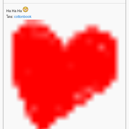
Ha Ha Ha
ดย:
cottonbook