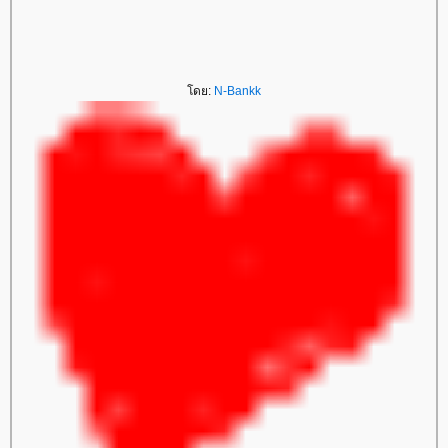
ดย:
N-Bankk