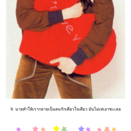
9. นายทำให้เรากลายเป็นคนรักเดียวใจเดียว มันไม่เท่เอาซะเล