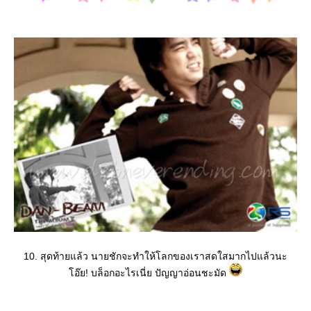
10. สุดท้ายแล้ว นายชักจะทำให้โลกของเราสดใสมากไปแล้วนะ
อ๊ย! บล็อกอะไรเนี่ย ปัญญาอ่อนชะมัด