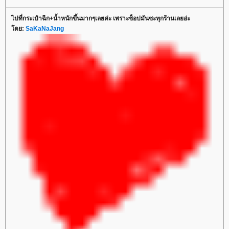
ไปที่กระเป๋าฉีก+น้ำหนักขึ้นมากๆเลยค่ะ เพราะช็อปมันซะทุกร้านเลยอ่ะ
โดย:
SaKaNaJang