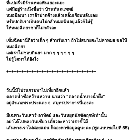
ที่แปดริ้วมีร้านหมอฟันเยอะแยะ
แต่มีอยู่ร้านนึงชื่อว่า บ้านทันตแพทย์
หมอมือเบา เราอ้าปากค้างแล้วเคลิ้มเกือบหลับเลย
หรือปกติเราเป็นคนไม่กลัวหมอฟันอยู่แล้วก็ไม่รู้
ให้หมอฉีดยาชาก็ไม่กลัวอะ
เข็มฉีดยานี่ถือว่าเด็ก ๆ สำหรับเรา ถ้าไม่สบายจะไปหาหมอ ขอให้
หมอฉีดยา
แต่เราไม่ชอบกินยา มาก ๆ ๆ ๆ ๆ ๆ ๆ
ไม่รู้โตมาได้ยังไง
++++++++++++++++++++++++++++++++++++
วันนี้มีโปรแกรมพาไปเที่ยวอีกแล้ว
ตลาดน้ำชื่อหว๊านหวาน นามว่า "ตลาดน้ำบางน้ำผึ้ง"
อยู่อำเภอพระประแดง จ. สมุทรปราการนี้เองค่ะ
มีเฉพาะวันเสาร์-อาทิตย์ และวันหยุดนักขัตฤกษ์เท่านั้น
อย่าได้ไปหลงวันเชียว เดี๋ยวจะหาว่าเราขี้โม้
เส้นทางเราไม่ค่อยแม่น ก็ลองหาข้อมูลดูนะคะ (พูดแบบขอไปที 55)