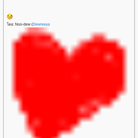
ดย: Noo-dew (
Dewreeya