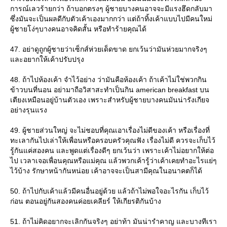
การณ์เลวร้ายกว่า ถ้าบอกตรงๆ ผู้ชายบางคนอาจจะมีแรงฮึดกลับมา
ซึ่งมันจะเป็นผลดีกับตัวเค้าเองมากกว่า แต่ถ้าทิ้งเค้าแบบไปมีคนใหม่
ผู้ชายโง่ๆบางคนอาจคิดสั้น หรือทำร้ายคุณได้
47. อย่าดูถูกผู้ชายว่าเซ็กส์ห่วยเด็ดขาด ยกเว้นว่ามันห่วยมากจริงๆ
ละอยากให้เค้าปรับปรุง
48. ถ้าไปห้องเค้า จำไว้อย่าง ว่ามันคือห้องเค้า ถ้าเค้าไม่ใช่พวกกิน
ข้าวบนที่นอน อย่ามาถือวิสาสะทำเป็นกิน american breakfast บน
เตียงเหมือนอยู่บ้านตัวเอง เพราะสำหรับผู้ชายบางคนมันน่ารังเกียจ
อย่างรุนแรง
49. ผู้ชายส่วนใหญ่ จะไม่ชอบที่คุณเอาเรื่องไม่ดีของเค้า หรือเรื่องที่
ทะเลากันไปเล่าให้เพื่อนหรือครอบครัวคุณฟัง เรื่องไม่ดี ควรจะเก็บไว้
รู้กันแค่สองคน และพูดแต่เรื่องดีๆ ยกเว้นว่า เพราะเค้าไม่อยากให้ต่อ
ไป เวลาเจอเพื่อนคุณหรือแม่คุณ แล้วพวกเค้ารู้ว่าเค้าเคยทำอะไรแย่ๆ
ไว้บ้าง รักษาหน้ากันหน่อย เค้าอาจจะเป็นสามีคุณในอนาคตก็ได้
50. ถ้าไปกับเค้าแล้วมีคนอื่นอยู่ด้วย แล้วถ้าไม่พอใจอะไรกัน เก็บไว้
ก่อน ตอนอยู่กันสองคนค่อยเคลียร์ ให้เกียรติกันบ้าง
51. ถ้าไม่คิดอยากจะเลิกกันจริงๆ อย่าท้า มันน่ารำคาญ และบางทีเรา