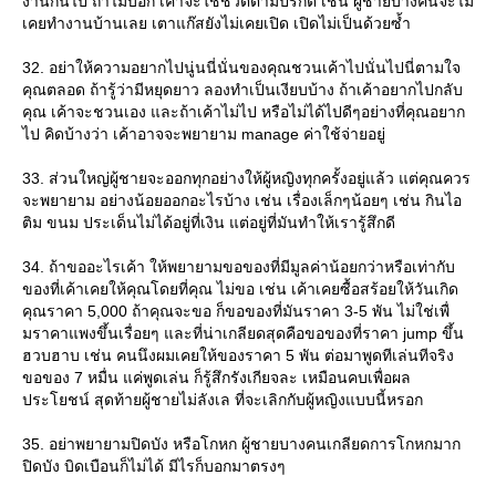
งานกันไป ถ้าไม่บอก เค้าจะใช้ชีวิตตามปรกติ เช่น ผู้ชายบางคนจะไม่
เคยทำงานบ้านเลย เตาแก๊สยังไม่เคยเปิด เปิดไม่เป็นด้วยซ้ำ
32. อย่าให้ความอยากไปนู่นนี่นั่นของคุณชวนเค้าไปนั่นไปนี่ตามใจ
คุณตลอด ถ้ารู้ว่ามีหยุดยาว ลองทำเป็นเงียบบ้าง ถ้าเค้าอยากไปกลับ
คุณ เค้าจะชวนเอง และถ้าเค้าไม่ไป หรือไม่ได้ไปดีๆอย่างที่คุณอยาก
ไป คิดบ้างว่า เค้าอาจจะพยายาม manage ค่าใช้จ่ายอยู่
33. ส่วนใหญ่ผู้ชายจะออกทุกอย่างให้ผู้หญิงทุกครั้งอยู่แล้ว แต่คุณควร
จะพยายาม อย่างน้อยออกอะไรบ้าง เช่น เรื่องเล็กๆน้อยๆ เช่น กินไอ
ติม ขนม ประเด็นไม่ได้อยู่ที่เงิน แต่อยู่ที่มันทำให้เรารู้สึกดี
34. ถ้าขออะไรเค้า ให้พยายามขอของที่มีมูลค่าน้อยกว่าหรือเท่ากับ
ของที่เค้าเคยให้คุณโดยที่คุณ ไม่ขอ เช่น เค้าเคยซื้อสร้อยให้วันเกิด
คุณราคา 5,000 ถ้าคุณจะขอ ก็ขอของที่มันราคา 3-5 พัน ไม่ใช่เพื่
มราคาแพงขึ้นเรื่อยๆ และที่น่าเกลียดสุดคือขอของที่ราคา jump ขึ้น
ฮวบฮาบ เช่น คนนึงผมเคยให้ของราคา 5 พัน ต่อมาพูดทีเล่นทีจริง
ขอของ 7 หมื่น แค่พูดเล่น ก็รู้สึกรังเกียจละ เหมือนคบเพื่อผล
ประโยชน์ สุดท้ายผู้ชายไม่ลังเล ที่จะเลิกกับผู้หญิงแบบนี้หรอก
35. อย่าพยายามปิดบัง หรือโกหก ผู้ชายบางคนเกลียดการโกหกมาก
ปิดบัง บิดเบือนก็ไม่ได้ มีไรก็บอกมาตรงๆ