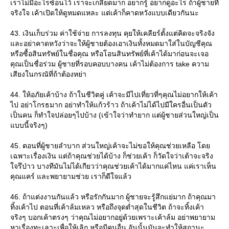
เราไม่มีอะไรซ้อนไว้ เราจะเกลียดมาก อยากรู้ อยากดูอะไร ถ้าผู้ชายที่
จริงใจ เค้าเปิดให้ดูหมดแหละ แต่เค้าก็คาดหวังแบบเดียวกันนะ
43. เงินเก็บร่วม ค่าใช้จ่าย การลงทุน คุยให้เคลียร์ตั้งแต่คิดจะจริงจัง
ละอย่าคาดหวังว่าจะให้ผู้ชายต้องเอาเงินทั้งหมดมาใส่ในบัญชีคุณ
หรือซื้อสินทรัพย์ในชื่อคุณ หรือโอนสินทรัพย์ที่เค้าได้มาก่อนจะเจอ
คุณเป็นชื่อร่วม ผู้ชายที่รอบคอบบางคน เค้าไม่ต้องการ take ความ
เสียงในกรณัที่ถ้าต้องหย่า
44. ให้อภัยเค้าบ้าง ถ้าในชีวิตคู่ เค้าจะมีไปเที่ยวที่ๆคุณไม่อยากให้เค้า
ไป อย่าโกรธมาก อย่าทำให้แก้วร้าว ถ้าเค้าไม่ได้ไปมีใครอื่นเป็นตัว
เป็นคน ก็ทำใจปล่อยๆไปบ้าง (เข้าใจว่าทำยาก แต่ผู้ชายส่วนใหญ่เป็น
บบนี้จริงๆ)
45. ตอนที่ผู้ชายลำบาก ส่วนใหญ่เค้าจะไม่ขอให้คุณช่วยเหลือ โด
เฉพาะเรื่องเงิน แต่ถ้าคุณช่วยได้บ้าง ก็ช่วยเค้า ก็วัดใจว่าเต้าจะจริง
จรึป่าว บางทีมันไม่ได้เกียวว่าคุณช่วยเค้าได้มากแค่ไหน แค่เราเห็น
คุณแคร์ และพยายามช่วย เราก็ดีใจแล้ว
46. ถ้าแต่งงานกันแล้ว หรือรักกันมาก ผู้ชายจะรู้สึกแย่มาก ถ้าคุณมา
ทิ้งเค้าไป ตอนที่เค้าล้มเหลว หรือถึงจุดต่ำสุดในชีวิต ถ้าจะทิ้งเค้า
จริงๆ บอกเค้าตรงๆ ว่าคุณไม่อยากอยู่ด้วยเพราะเค้าล้ม อย่าพยายาม
หาเรื่องทะเลาะเพื่อให้เลิก หรือมีคนอื่น อันนั้นมันจะทำให้สถานะ