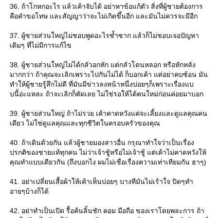
36. ถ้าโกหกอะไร แล้วเค้าจับได้ อย่าหาข้อแก้ตัว สิ่งที่ผู้ชายต้องการ
คือคำขอโทษ และสัญญาว่าจะไม่เกิดขึ้นอีก และมันไม่ควรจะมีอีก
37. ผู้ชายส่วนใหญ่ไม่ชอบพูดอะไรซ้ำซาก แล้วก็ไม่ชอบเจอปัญหา
เดิมๆ ที่ไม่มีการแก้ไข
38. ผู้ชายส่วนใหญ่ไม่ได้กลัวอกหัก แต่กลัวโดนหลอก หรือหักหลัง
มากกว่า ถ้าคุณจะเลิกเพราะไปกันไม่ได้ ก็บอกเค้า แต่อย่าคบซ้อน มัน
ทำให้ผู้ชายรู้สึกไม่ดี ที่มันมีข่าวลงหน้าหนึ่งบ่อยๆก็เพราะเรื่องแบ
บนี้อ่ะแหละ ถ้าจะเลิกก็ตัดเลย ไม่ใช่รอให้ได้คนใหม่ก่อนค่อยมาบอก
39. ผู้ชายส่วนใหญ่ ถ้าไม่รวย เค้าคาดหวังแค่จะเลี้ยงและดูแลคุณคน
เดียว ไม่ใช่ดูแลคุณและทุกชีวิตในครอบครัวของคุณ
40. ถ้าเดินด้วยกัน แล้วผู้ชายมองสาวอื่น กรุณาทำใจว่าเป็นเรื่อง
ปรกติของชายแท้ทุกคน ไม่ว่าเจ้าชู้หรือไม่เจ้าชู้ แต่เค้าไม่คาดหวังให้
คุณทำแบบเดียวกัน (ถึงบอกไง ผมไม่เชื่อเรื่องความเท่าเทียมกัน​ ฮาๆ)
41. อย่าเปลี่ยนเสื้อผ้าให้เค้าเห็นบ่อยๆ บางทีมันไม่เร้าใจ ปิดๆทำ
อายๆบ้างก็ได้
42. อย่าทำเป็นเปิด รื้อค้นลิ้นชัก คอม มือถือ ของเราโดยพละการ ถ้า