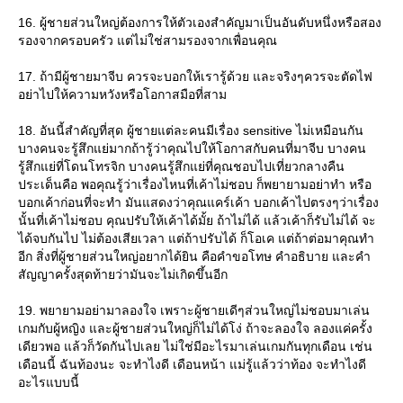
16. ผู้ชายส่วนใหญ่ต้องการให้ตัวเองสำคัญมาเป็นอันดับหนึ่งหรือสอง
รองจากครอบครัว แต่ไม่ใช่สามรองจากเพื่อนคุณ
17. ถ้ามีผู้ชายมาจีบ ควรจะบอกให้เรารู้ด้วย และจริงๆควรจะตัดไฟ
อย่าไปให้ความหวังหรือโอกาสมือที่สาม
18. อันนี้สำคัญที่สุด ผู้ชายแต่ละคนมีเรื่อง sensitive ไม่เหมือนกัน
บางคนจะรู้สึกแย่มากถ้ารู้ว่าคุณไปให้โอกาสกับคนที่มาจีบ บางคน
รู้สึกแย่ที่โดนโทรจิก บางคนรู้สึกแย่ที่คุณชอบไปเที่ยวกลางคืน
ประเด็นคือ พอคุณรู้ว่าเรื่องไหนที่เค้าไม่ชอบ ก็พยายามอย่าทำ หรือ
บอกเค้าก่อนที่จะทำ มันแสดงว่าคุณแคร์เค้า บอกเค้าไปตรงๆว่าเรื่อง
นั้นที่เค้าไม่ชอบ คุณปรับให้เค้าได้มั้ย ถ้าไม่ได้ แล้วเค้าก็รับไม่ได้ จะ
ได้จบกันไป ไม่ต้องเสียเวลา แต่ถ้าปรับได้ ก็โอเค แต่ถ้าต่อมาคุณทำ
อีก สิ่งที่ผู้ชายส่วนใหญ่อยากได้ยิน คือคำขอโทษ คำอธิบาย และคำ
สัญญาครั้งสุดท้ายว่ามันจะไม่เกิดขึ้นอีก
19. พยายามอย่ามาลองใจ เพราะผู้ชายเดีๆส่วนใหญ่ไม่ชอบมาเล่น
เกมกับผู้หญิง และผู้ชายส่วนใหญ่ก็ไม่ได้โง่ ถ้าจะลองใจ ลองแค่ครั้ง
เดียวพอ แล้วก็วัดกันไปเลย ไม่ใช่มีอะไรมาเล่นเกมกันทุกเดือน เช่น
เดือนนี้ ฉันท้องนะ จะทำไงดี เดือนหน้า แม่รู้แล้วว่าท้อง จะทำไงดี
อะไรแบบนี้