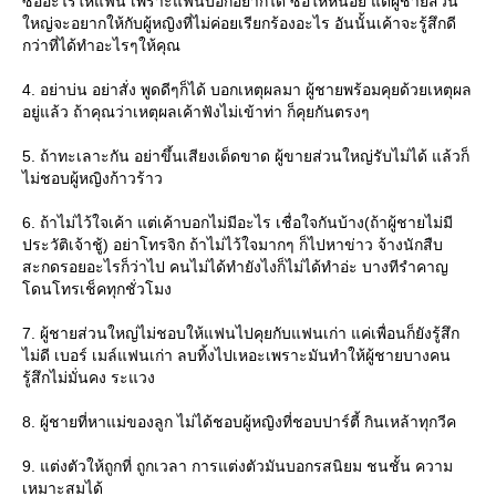
ซื้ออะไรให้แฟน เพราะแฟนบอกอยากได้ ซื้อให้หน่อย แต่ผู้ชายส่วน
หญ่จะอยากให้กับผู้หญิงที่ไม่ค่อยเรียกร้องอะไร อันนั้นเค้าจะรู้สึกดี
กว่าที่ได้ทำอะไรๆให้คุณ
4. อย่าบ่น อย่าสั่ง พูดดีๆก็ได้ บอกเหตุผลมา ผู้ชายพร้อมคุยด้วยเหตุผล
อยู่แล้ว ถ้าคุณว่าเหตุผลเค้าฟังไม่เข้าท่า ก็คุยกันตรงๆ
5. ถ้าทะเลาะกัน อย่าขึ้นเสียงเด็ดขาด ผู้ขายส่วนใหญ่รับไม่ได้ แล้วก็
ไม่ชอบผู้หญิงก้าวร้าว
6. ถ้าไม่ไว้ใจเค้า แต่เค้าบอกไม่มีอะไร เชื่อใจกันบ้าง(ถ้าผู้ชายไม่มี
ประวัติเจ้าชู้) อย่าโทรจิก ถ้าไม่ไว้ใจมากๆ ก็ไปหาข่าว จ้างนักสืบ
สะกดรอยอะไรก็ว่าไป คนไม่ได้ทำยังไงก็ไม่ได้ทำอ่ะ บางทีรำคาญ
ดนโทรเช็คทุกชั่วโมง
7. ผู้ชายส่วนใหญ่ไม่ชอบให้แฟนไปคุยกับแฟนเก่า แค่เพื่อนก็ยังรู้สึก
ไม่ดี เบอร์ เมล์แฟนเก่า ลบทิ้งไปเหอะเพราะมันทำให้ผู้ชายบางคน
รู้สึกไม่มั่นคง ระแวง
8. ผู้ชายที่หาแม่ของลูก ไม่ได้ชอบผู้หญิงที่ชอบปาร์ตี้ กินเหล้าทุกวีค
9. แต่งตัวให้ถูกที่ ถูกเวลา การแต่งตัวมันบอกรสนิยม ชนชั้น ความ
เหมาะสมได้