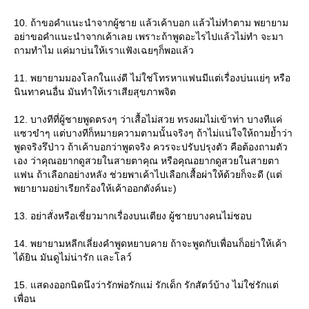
10. ถ้าขอคำแนะนำจากผู้ชาย แล้วเค้าบอก แล้วไม่ทำตาม พยายาม
อย่าขอคำแนะนำจากเค้าเลย เพราะถ้าพูดอะไรไปแล้วไม่ทำ จะมา
ถามทำไม แค่มาบ่นให้เราแฟังเฉยๆก็พอแล้ว
11. พยายามมองโลกในแง่ดี ไม่ใช่โทรหาแฟนมีแต่เรื่องบ่นแย่ๆ หรือ
นินทาคนอื่น มันทำให้เราเสียสุขภาพจิต
12. บางทีที่ผู้ชายพูดตรงๆ ว่าเสื้อไม่สวย ทรงผมไม่เข้าท่า บางทีแค่
ซวขำๆ แต่บางทีก็หมายความตามนั้นจริงๆ ถ้าไม่แน่ใจให้ถามย้ำว่า
พูดจริงรึป่าว ถ้าเค้าบอกว่าพูดจริง ควรจะปรับปรุงตัว คือต้องถามตัว
เอง ว่าคุณอยากดูสวยในสายตาคุณ หรือคุณอยากดูสวยในสายตา
ฟน ถ้าเลือกอย่างหลัง ช่วยพาเค้าไปเลือกเสื้อผ่าให้ด้วยก็จะดี (แต่
พยายามอย่าเรียกร้องให้เค้าออกตังค์นะ)
13. อย่าสั่งหรือเชี่ยวมากเรื่องบนเตียง ผู้ชายบางคนไม่ชอบ
14. พยายามหลีกเลี่ยงคำพูดหยาบคาย ถ้าจะพูดกับเพื่อนก็อย่าให้เค้า
ได้ยิน มันดูไม่น่ารัก และโลว์
15. แสดงออกนิดนึงว่ารักพ่อรักแม่ รักเด็ก รักสัตว์บ้าง ไม่ใช่รักแต่
เพื่อน