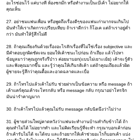
อะไรซ่อนไว้ แค่บางที ห้องซกม๊ก หรือทำงานเป็นเบ๊เค้า ไม่อยากให้
คุณเห็น
27. อย่าชมแฟนเพื่อน หรือพูดถึงเรื่องดีๆของแฟนเก่ามากจนเกินไป
มันทำให้เราเกิดการเปรียบเทียบ ถ้าเราดีกว่า ก็โอเค แต่ถ้าเราอยู่ต่ำ
กว่า มันทำให้รู้สึกไม่ดี
28. ถ้าคุณเถียงกันด้วยเรื่องอะไรสักเรื่องที่ไม่ใช่เรื่อง subjective และ
มีคำตอบถูกผิดชัดเจน ยอมให้เค้าชนะไปก่อน ถ้าเถึยง แล้วไปหา
ข้อมูลมาว่าคุณถูกจริงรึป่าว ค่อยมาบอก(แบบไม่เยาะเย้ย) เค้าจะรู้ตัว
ละฟังคุณมากขึ้น และรู้ว่าคุณให้เกีนรติเค้า แต่ถ้าคุณเถึยงแล้วผิด
ผู้ชายจะรู้สึกว่าคุณดื้อและอวดฉลาดและเบื่อ
29. ถ้าโทรไปแล้วเค้าไม่รับ ช่วยฝากเป็นข้อความ หรือ message ถ้า
เค้าแคร์คุณเค้าจะโทรกลับ หรือ message กลับ กรุณาอย่าโทรจิก
มันน่ารำคาญมาก
30. ถ้าเค้าโทรไปแล้วคุณไม่รับ message กลับนิดนึงว่าไม่ว่าง
31. ผู้ชายส่วนใหญ่คาดหวังว่าแฟนจะทำงานบ้านทำกับข้าวได้ ถ้า
คุณทำไม่ได้ ไม่อยากทำ และไม่คิดเรียนรู้ที่จะทำ กรุณาบอกเค้าก่อน
ถ้าเค้ารับไม่ได้ จะได้จบ และถ้าอยากให้เค้าช่วยอะไรก็บอกเค้า แบ่ง