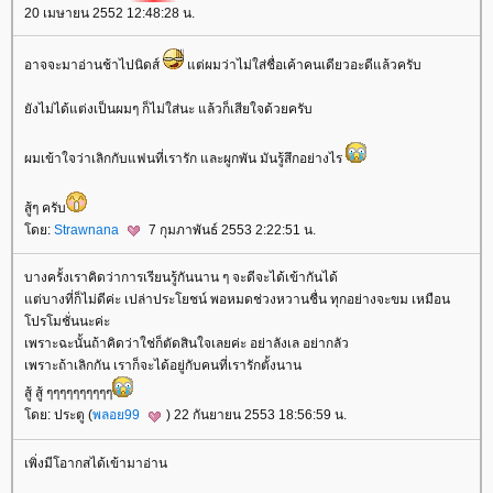
20 เมษายน 2552 12:48:28 น.
อาจจะมาอ่านช้าไปนิดส์
ต่ผมว่าไม่ใส่ชื่อเค้าคนเดียวอะดีแล้วครับ
ังไม่ได้แต่งเป็นผมๆ ก็ไม่ใส่นะ แล้วก็เสียใจด้วยครับ
ผมเข้าใจว่าเลิกกับแฟนที่เรารัก และผูกพัน มันรู้สึกอย่างไร
สู้ๆ ครับ
ดย:
Strawnana
7 กุมภาพันธ์ 2553 2:22:51 น.
บางครั้งเราคิดว่าการเรียนรู้กันนาน ๆ จะดีจะได้เข้ากันได้
ต่บางที่ก็ไม่ดีค่ะ เปล่าประโยชน์ พอหมดช่วงหวานชื่น ทุกอย่างจะขม เหมือน
ปรโมชั่นนะค่ะ
เพราะฉะนั้นถ้าคิดว่าใช่ก็ตัดสินใจเลยค่ะ อย่าลังเล อย่ากลัว
เพราะถ้าเลิกกัน เราก็จะได้อยู่กับคนที่เรารักตั้งนาน
สู้ สู้ ๆๆๆๆๆๆๆๆๆๆ
ดย: ประตู (
พลอย99
) 22 กันยายน 2553 18:56:59 น.
เพิ่งมีโอากสได้เข้ามาอ่าน