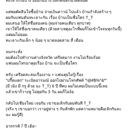
ทะเลาะกันบ้าง งอนกันบ้าง แต่ก็คืนดีกันได้ตลอด
ต่พอตัดสินใจซื้อบ้าน จ่ายเงินดาวน์ ไปแล้ว บ้านกำลังสร้าง ๆ
ผมกับแฟนดันทะเลาะกัน เรื่อง บ้านเป็นชื่อใคร T_T
ผมเสนอ ให้ใส่ชื่อสองคน (ผมจ่ายคนเดียว ทุกบาท)
เขาให้ใส่ชื่อเขาคนเดียว (ด้วยสาเหตุอะไรที่ผมก็ไม่เข้าใจจนทุกวันนี้)
ต่ผมไม่ยอม
ทะเลาะกันเล็ก ๆ น้อย ๆ มาตลอดสาม สี่ เดือน
จนกระทั่ง
ผมต้องไปทำงานต่างจังหวัด เครียดมาก งานไม่เรียบร้อ
ฟนผมโทรมาคุยเรื่อง บ้าน จะเป็นชื่อใคร
ครับ เครียดสะสมเรื่องงาน + แฟนคุยไม่รู้เรื่อง
"ปรี๊ดแตก" ระเบิดอารมณ์ ออกไปผ่านโทรศัพท์ "!@#$%^&*"
(มี เมิง มี กรู ด้วย นะ T_T) 6 ปี ที่คบ ผมไม่เคยเป็นแบบนี้เล
ล้วเขาก็วางหู ไม่คุยกัน 3 วัน ผมก็ไม่ง้อ
กลับไปเชียงใหม่ เจอกัน เขาขอเลิกกับผมทันที T_T
(จริง ๆ เขาบอกว่า เราอยู่ห่าง ๆ กันสักพัก แต่ความหมายคือเลิกกันละ
นะ ผมรู้ดี)
อาถรรพ์ 7 ปี เฮ้อ~