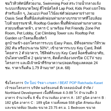
ชมวิวทิวทัศน์ที่สวยงาม, Swimming Pool สระว่ายน้ำกลางแจ้ง
ระบบเกลือขนาดใหญ่ ดีไซน์สไตล์ Lap Pool, Kids Pool แยกโซน
สำหรับเด็ก ๆ, Jacuzzi Pool ไว้นั่งแช่ตัวผ่อนคลายร่างกา
Oasis Seat พื้นที่นั่งเล่นพักผ่อนท่ามกลางบรรยากาศที่โอบล้อม
ไปด้วยธรรมชาติ, Rooftop Garden พื้นที่พักผ่อนท่ามกลางสวน
สวยบนชั้นดาดฟ้า, อาคาร C มาพร้อม Pet Friendly Zone Pet
Room, Pet Lobby, Cat Climbing Tower และ Rooftop Pet
Garden เอาใจคนเลี้ยงสัตว์
ลูกบ้านเข้า-ออกโครงการระบบ Easy Pass, มีที่จอดรถมาให้รวม
282 คัน หรือประมาณ 50%*, เข้าอาคารระบบ Key Card, ลิฟต์
ดยสาร 2 ตัว/อาคาร, ใช้ลิฟต์ระบบ Key Card ล็อคชั้นพักอาศัย,
บันไดทางหนีไฟ 2 จุด/อาคาร, ติดตั้งกล้องวงจรปิด CCTV รอบ
ครงการ และมีเจ้าหน้าที่รักษาความปลอดภัยดูแลตลอด 24
ชม. ราคาเริ่มต้น 1.79 ล้านบาท* (ส.ค. 68)
ชื่อโครงการ
บีท ป็อป รัชดา-เกษตร / BEAT POP Ratchada-Kaset
เจ้าของโครงการ บริษัท นอร์ธแลนด์ ดีเวลลอปเม้นต์ จำกัด /
Northland Development เนื้อที่ทั้งหมด 4-3-88 ไร่ จำนวนตึก 3
อาคาร จำนวนชั้น 8 ชั้น จำนวนห้อง อาคาร A : 187 ยูนิต อาคาร B :
182 ยูนิต อาคาร C : 189 ยูนิต รวมทั้งหมด 558 ยูนิต ลักษณะห้อง
ละขนาดห้อง Studio ขนาด 23.75 ตร.ม. 1 Bedroom ขนาด