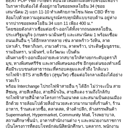
BEAT POP รัชดา-เกษตร คอนโดใหม่ตกแต่งครบพร้อมเฟอร์ฯ
นราคาจับต้องได้ ตั้งอยู่ภายในซอยพหลโยธิน 34 (ซอ
เสนานิคม 2) แยก 11-10 ทำเลศักยภาพโซน New CBD ที่รา
ล้อมไปด้วยความอุดมสมบูรณ์ครบทุกมิติแบบรอบด้าน อยู่ห่าง
จากปากซอยพหลโยธิน 34 แยก 11 เพียง 400 ม.*
ดยซอยดังกล่าวเชื่อมต่อเข้า-ออกได้ทั้งจากถนนพหลโยธิน,
ประเสริฐมนูกิจ (เกษตร-นวมินทร์) และเสนานิคม 1 พร้อมเชื่อม
ถนนเส้นอื่น ๆ ได้อีกหลากหลาย เช่น ลาดพร้าว-วังหิน, ลาด
ปลาเค้า, รัชดาภิเษก, งามวงศ์วาน, ลาดพร้าว, ประดิษฐ์มนูธรรม,
รามอินทรา, นวมินทร์, แจ้งวัฒนะ เป็นต้น
เดินทางเข้า-ออกเมืองง่ายสะดวกสบายใกล้ทางยกระดับอุตราภิ
มุข, ทางพิเศษศรีรัช และทางพิเศษฉลองรัช อีกจุดเด่นของทำเลนี้
คือมีระบบขนส่งสาธารณะที่ครอบคลุมและทั่วถึง ใกล้แนว
รถไฟฟ้า BTS สายสีเขียว (สุขุมวิท) เชื่อมต่อใจกลางเมืองได้อย่าง
รวดเร็ว
พร้อม Interchange ไปรถไฟฟ้าสายอื่น ๆ ได้อีก ไม่ว่าจะเป็น สา
สีชมพู, สายสีเหลือง, สายสีน้ำเงิน, สายสีแดง รวมถึงใกล้กับ
รถไฟฟ้าสายสีน้ำตาลโครงการในอนาคต และสนามบินดอนเมือง
อีกด้วย รายล้อมไปด้วยสิ่งอำนวยสะดวกมากมายทั้งร้านค้า, ร้าน
อาหาร, ร้านสะดวกซื้อ, ตลาดสด, ห้างค้าปลีก, ห้างสรรพสินค้า
Supermarket, Hypermarket, Community Mall, โรงพยาบาล,
สถานศึกษาชั้นนำ, อาคารสำนักงานต่าง ๆ และหน่วยงานราชการ
เป็นโครงการที่ตอบโจทย์กลุ่มนิสิตนักศึกษา, บุคลากร, พนักงาน