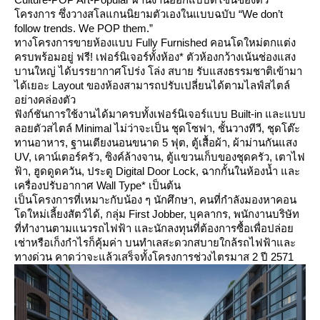
ครงการ ซึ่งวางสโลแกนนิยามตัวเองในแบบฉบับ “We don’t
follow trends. We POP them.”
ทางโครงการขายห้องแบบ Fully Furnished คอนโดใหม่ตกแต่ง
ครบพร้อมอยู่ ฟรี! เฟอร์นิเจอร์ทั้งห้อง* ตัวห้องกว้างเน้นช่องแสง
บานใหญ่ ได้บรรยากาศโปร่ง โล่ง สบาย รับแสงธรรมชาติเข้ามา
ได้เยอะ Layout ของห้องสามารถปรับเปลี่ยนได้ตามไลฟ์สไตล์
อย่างคล่องตัว
ฟังก์ชันการใช้งานได้มาครบทั้งเฟอร์นิเจอร์แบบ Built-in และแบบ
ลอยตัวสไตล์ Minimal ไม่ว่าจะเป็น ชุดโซฟา, ชั้นวางทีวี, ชุดโต๊ะ
ทานอาหาร, ฐานเตียงนอนขนาด 5 ฟุต, ตู้เสื้อผ้า, ผ้าม่านกันแสง
UV, เคาน์เตอร์ครัว, ซิงค์ล้างจาน, ตู้แขวนเก็บของชุดครัว, เตาไฟ
ฟ้า, ฮูดดูดควัน, ประตู Digital Door Lock, ฉากกั้นในห้องน้ำ และ
เครื่องปรับอากาศ Wall Type* เป็นต้น
เป็นโครงการที่เหมาะกับน้อง ๆ นักศึกษา, คนที่กำลังมองหาคอน
ดใหม่เลี้ยงสัตว์ได้, กลุ่ม First Jobber, บุคลากร, พนักงานบริษัท
ที่ทำงานตามแนวรถไฟฟ้า และนักลงทุนที่ต้องการซื้อเพื่อปล่อ
เช่าหรือเก็งกำไรก็คุ้มค่า บนทำเลสะดวกสบายใกล้รถไฟฟ้าและ
ทางด่วน คาดว่าจะแล้วเสร็จทั้งโครงการช่วงไตรมาส 2 ปี 2571