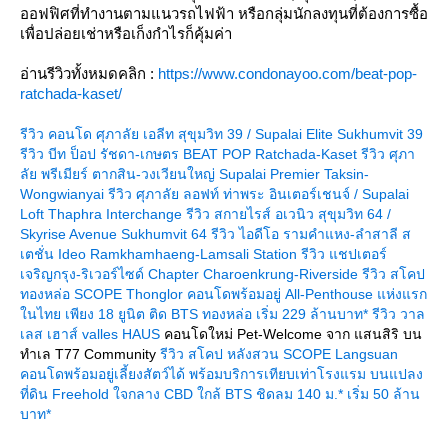
ออฟฟิศที่ทำงานตามแนวรถไฟฟ้า หรือกลุ่มนักลงทุนที่ต้องการซื้อ
เพื่อปล่อยเช่าหรือเก็งกำไรก็คุ้มค่า
อ่านรีวิวทั้งหมดคลิก :
https://www.condonayoo.com/beat-pop-
ratchada-kaset/
รีวิว คอนโด ศุภาลัย เอลีท สุขุมวิท 39 / Supalai Elite Sukhumvit 39
รีวิว บีท ป็อป รัชดา-เกษตร BEAT POP Ratchada-Kaset
รีวิว ศุภา
ลัย พรีเมียร์ ตากสิน-วงเวียนใหญ่ Supalai Premier Taksin-
Wongwianyai
รีวิว ศุภาลัย ลอฟท์ ท่าพระ อินเตอร์เชนจ์ / Supalai
Loft Thaphra Interchange
รีวิว สกายไรส์ อเวนิว สุขุมวิท 64 /
Skyrise Avenue Sukhumvit 64
รีวิว ไอดีโอ รามคำแหง-ลำสาลี ส
เตชั่น Ideo Ramkhamhaeng-Lamsali Station
รีวิว แชปเตอร์
เจริญกรุง-ริเวอร์ไซด์ Chapter Charoenkrung-Riverside
รีวิว สโคป
ทองหล่อ SCOPE Thonglor คอนโดพร้อมอยู่ All-Penthouse แห่งแรก
นไทย เพียง 18 ยูนิต ติด BTS ทองหล่อ เริ่ม 229 ล้านบาท*
รีวิว วาล
เลส เฮาส์ valles HAUS
คอนโดใหม่ Pet-Welcome จาก แสนสิริ บน
ทำเล T77 Community
รีวิว สโคป หลังสวน SCOPE Langsuan
คอนโดพร้อมอยู่เลี้ยงสัตว์ได้ พร้อมบริการเทียบเท่าโรงแรม บนแปลง
ที่ดิน Freehold ใจกลาง CBD ใกล้ BTS ชิดลม 140 ม.* เริ่ม 50 ล้าน
บาท*