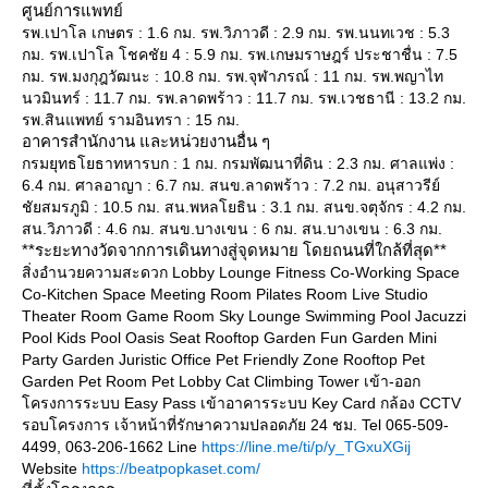
ศูนย์การแพทย์
รพ.เปาโล เกษตร : 1.6 กม. รพ.วิภาวดี : 2.9 กม. รพ.นนทเวช : 5.3
กม. รพ.เปาโล โชคชัย 4 : 5.9 กม. รพ.เกษมราษฎร์ ประชาชื่น : 7.5
กม. รพ.มงกุฎวัฒนะ : 10.8 กม. รพ.จุฬาภรณ์ : 11 กม. รพ.พญาไท
นวมินทร์ : 11.7 กม. รพ.ลาดพร้าว : 11.7 กม. รพ.เวชธานี : 13.2 กม.
รพ.สินแพทย์ รามอินทรา : 15 กม.
อาคารสำนักงาน และหน่วยงานอื่น ๆ
กรมยุทธโยธาทหารบก : 1 กม. กรมพัฒนาที่ดิน : 2.3 กม. ศาลแพ่ง :
6.4 กม. ศาลอาญา : 6.7 กม. สนข.ลาดพร้าว : 7.2 กม. อนุสาวรีย์
ชัยสมรภูมิ : 10.5 กม. สน.พหลโยธิน : 3.1 กม. สนข.จตุจักร : 4.2 กม.
สน.วิภาวดี : 4.6 กม. สนข.บางเขน : 6 กม. สน.บางเขน : 6.3 กม.
**ระยะทางวัดจากการเดินทางสู่จุดหมาย โดยถนนที่ใกล้ที่สุด**
สิ่งอำนวยความสะดวก Lobby Lounge Fitness Co-Working Space
Co-Kitchen Space Meeting Room Pilates Room Live Studio
Theater Room Game Room Sky Lounge Swimming Pool Jacuzzi
Pool Kids Pool Oasis Seat Rooftop Garden Fun Garden Mini
Party Garden Juristic Office Pet Friendly Zone Rooftop Pet
Garden Pet Room Pet Lobby Cat Climbing Tower เข้า-ออก
ครงการระบบ Easy Pass เข้าอาคารระบบ Key Card กล้อง CCTV
รอบโครงการ เจ้าหน้าที่รักษาความปลอดภัย 24 ชม. Tel 065-509-
4499, 063-206-1662 Line
https://line.me/ti/p/y_TGxuXGij
Website
https://beatpopkaset.com/