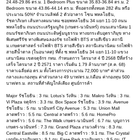
24.48-29.86 ตร.ม. 1 Bedroom Plus ขนาด 35.83-36.84 ตร.ม. 2
Bedroom ขนาด 43.86-44.14 ตร.ม. ที่จอดรถทั้งหมด 282 คัน หรือ
ประมาณ 50%* จำนวนลิฟต์ 2 ตัว/อาคาร โซน พหลโยธิน,
รัชดาภิเษก เส้นทางคมนาคม ซอยพหลโยธิน 34 แยก 11-10 ถนน
พหลโยธิน ถนนประเสริฐมนูกิจ (เกษตร-นวมินทร์) ถนนเสนานิคม 1
ถนนรัชดาภิเษก ถนนประดิษฐ์มนูธรรม ทางยกระดับอุตราภิมุข ทาง
พิเศษศรีรัช ทางพิเศษฉลองรัช รถไฟฟ้า BTS สายสีเขียว สถานี
ม.เกษตรศาสตร์ รถไฟฟ้า BTS สายสีเขียว สถานีเสนานิคม รถไฟฟ้า
สายสีน้ำตาล (ในอนาคต) ที่ตั้ง ซ.พหลโยธิน 34 แยก 11-10 แขวง
เสนานิคม เขตจตุจักร กทม. กำหนดการ ไตรมาส 4 ปี 2568 ปีที่สร้าง
เสร็จ ไตรมาส 2 ปี 2571 ราคา เริ่มต้น 1.79 ล้านบาท* (ส.ค. 68)
ราคาเฉลี่ยต่อ ตร.ม ทั้งโครงการประมาณ 72,000 บาท* ค่าส่วน
กลางและกองทุน ค่าส่วนกลาง 49 บาท/ตร.ม./เดือน ค่ากองทุน 500
บาท/ตร.ม. สถานที่สำคัญใกล้เคียง ศูนย์การค้า
Major รัชโยธิน : 3 กม. Lotus’s วังหิน : 3 กม. Makro วังหิน : 3 กม.
Vi Plaza จตุจักร : 3.3 กม. Box Space รัชโยธิน : 3.9 กม. Avenue
รัชโยธิน : 5 กม. นวมินทร์ City Avenue : 5.3 กม. Union Mall
ลาดพร้าว : 5.5 กม. Central ลาดพร้าว : 5.6 กม. HomePro
ลาดพร้าว : 5.6 กม. The Walk เกษตร-นวมินทร์ : 6.7 กม. บุญถาวร
เกษตร-นวมินทร์ : 7.3 กม. Grand Plaza งามวงศ์วาน : 8.3 กม.
Central Eastville : 8.5 กม. Big C ลาดพร้าว : 9.1 กม. The Crystal
เอกมัย-รามอินทรา : 9.1 กม. Ease Park รามอินทรา : 9.5 กม. IT