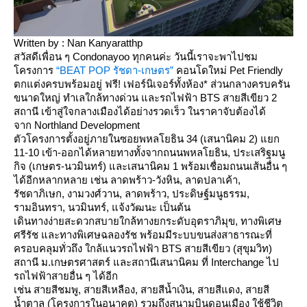
Written by : Nan Kanyaratthp
สวัสดีเพื่อน ๆ Condonayoo ทุกคนค่ะ วันนี้เราจะพาไปชม
ครงการ
“BEAT POP รัชดา-เกษตร”
คอนโดใหม่ Pet Friendly
ตกแต่งครบพร้อมอยู่ ฟรี! เฟอร์นิเจอร์ทั้งห้อง* ส่วนกลางครบครัน
ขนาดใหญ่ ทำเลใกล้ทางด่วน และรถไฟฟ้า BTS สายสีเขียว 2
สถานี เข้าสู่ใจกลางเมืองได้อย่างรวดเร็ว ในราคาจับต้องได้
จาก Northland Development
ตัวโครงการตั้งอยู่ภายในซอยพหลโยธิน 34 (เสนานิคม 2) แยก
11-10 เข้า-ออกได้หลายทางทั้งจากถนนพหลโยธิน, ประเสริฐมนู
กิจ (เกษตร-นวมินทร์) และเสนานิคม 1 พร้อมเชื่อมถนนเส้นอื่น ๆ
ได้อีกหลากหลาย เช่น ลาดพร้าว-วังหิน, ลาดปลาเค้า,
รัชดาภิเษก, งามวงศ์วาน, ลาดพร้าว, ประดิษฐ์มนูธรรม,
รามอินทรา, นวมินทร์, แจ้งวัฒนะ เป็นต้น
เดินทางง่ายสะดวกสบายใกล้ทางยกระดับอุตราภิมุข, ทางพิเศษ
ศรีรัช และทางพิเศษฉลองรัช พร้อมมีระบบขนส่งสาธารณะที่
ครอบคลุมทั่วถึง ใกล้แนวรถไฟฟ้า BTS สายสีเขียว (สุขุมวิท)
สถานี ม.เกษตรศาสตร์ และสถานีเสนานิคม ที่ Interchange ไป
รถไฟฟ้าสายอื่น ๆ ได้อีก
เช่น สายสีชมพู, สายสีเหลือง, สายสีน้ำเงิน, สายสีแดง, สายสี
น้ำตาล (โครงการในอนาคต) รวมถึงสนามบินดอนเมือง ใช้ชีวิต