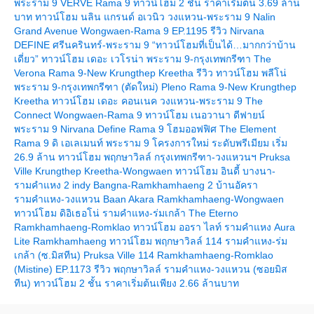
พระราม 9 VERVE Rama 9 ทาวน์โฮม 2 ชั้น ราคาเริ่มต้น 3.69 ล้าน
บาท
ทาวน์โฮม นลิน แกรนด์ อเวนิว วงแหวน-พระราม 9 Nalin
Grand Avenue Wongwaen-Rama 9
EP.1195 รีวิว Nirvana
DEFINE ศรีนครินทร์-พระราม 9 “ทาวน์โฮมที่เป็นได้…มากกว่าบ้าน
เดี่ยว”
ทาวน์โฮม เดอะ เวโรน่า พระราม 9-กรุงเทพกรีฑา The
Verona Rama 9-New Krungthep Kreetha
รีวิว ทาวน์โฮม พลีโน่
พระราม 9-กรุงเทพกรีฑา (ตัดใหม่) Pleno Rama 9-New Krungthep
Kreetha
ทาวน์โฮม เดอะ คอนเนค วงแหวน-พระราม 9 The
Connect Wongwaen-Rama 9
ทาวน์โฮม เนอวานา ดีฟายน์
พระราม 9 Nirvana Define Rama 9
ฮมออฟฟิศ The Element
Rama 9 ดิ เอเลเมนท์ พระราม 9 โครงการใหม่ ระดับพรีเมียม เริ่ม
26.9 ล้าน
ทาวน์โฮม พฤกษาวิลล์ กรุงเทพกรีฑา-วงแหวนฯ Pruksa
Ville Krungthep Kreetha-Wongwaen
ทาวน์โฮม อินดี้ บางนา-
รามคำแหง 2 indy Bangna-Ramkhamhaeng 2
บ้านอัครา
รามคำแหง-วงแหวน Baan Akara Ramkhamhaeng-Wongwaen
ทาวน์โฮม ดิอิเธอโน่ รามคำแหง-ร่มเกล้า The Eterno
Ramkhamhaeng-Romklao
ทาวน์โฮม ออรา ไลท์ รามคำแหง Aura
Lite Ramkhamhaeng
ทาวน์โฮม พฤกษาวิลล์ 114 รามคำแหง-ร่ม
เกล้า (ซ.มิสทีน) Pruksa Ville 114 Ramkhamhaeng-Romklao
(Mistine)
EP.1173 รีวิว พฤกษาวิลล์ รามคำแหง-วงแหวน (ซอยมิส
ทีน) ทาวน์โฮม 2 ชั้น ราคาเริ่มต้นเพียง 2.66 ล้านบาท