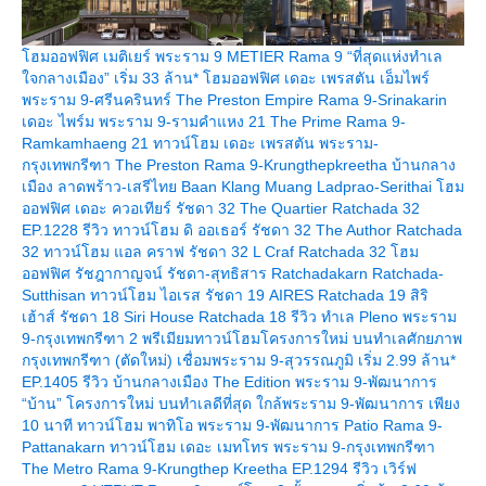
ฮมออฟฟิศ เมติเยร์ พระราม 9 METIER Rama 9 “ที่สุดแห่งทำเล
จกลางเมือง” เริ่ม 33 ล้าน*
ฮมออฟฟิศ เดอะ เพรสตัน เอ็มไพร์
พระราม 9-ศรีนครินทร์ The Preston Empire Rama 9-Srinakarin
เดอะ ไพร์ม พระราม 9-รามคำแหง 21 The Prime Rama 9-
Ramkamhaeng 21
ทาวน์โฮม เดอะ เพรสตัน พระราม-
กรุงเทพกรีฑา The Preston Rama 9-Krungthepkreetha
บ้านกลาง
เมือง ลาดพร้าว-เสรีไทย Baan Klang Muang Ladprao-Serithai
ฮม
ออฟฟิศ เดอะ ควอเทียร์ รัชดา 32 The Quartier Ratchada 32
EP.1228 รีวิว ทาวน์โฮม ดิ ออเธอร์ รัชดา 32 The Author Ratchada
32
ทาวน์โฮม แอล คราฟ รัชดา 32 L Craf Ratchada 32
ฮม
ออฟฟิศ รัชฎากาญจน์ รัชดา-สุทธิสาร Ratchadakarn Ratchada-
Sutthisan
ทาวน์โฮม ไอเรส รัชดา 19 AIRES Ratchada 19
สิริ
เฮ้าส์ รัชดา 18 Siri House Ratchada 18
รีวิว ทำเล Pleno พระราม
9-กรุงเทพกรีฑา 2 พรีเมียมทาวน์โฮมโครงการใหม่ บนทำเลศักยภาพ
กรุงเทพกรีฑา (ตัดใหม่) เชื่อมพระราม 9-สุวรรณภูมิ เริ่ม 2.99 ล้าน*
EP.1405 รีวิว บ้านกลางเมือง The Edition พระราม 9-พัฒนาการ
“บ้าน” โครงการใหม่ บนทำเลดีที่สุด ใกล้พระราม 9-พัฒนาการ เพียง
10 นาที
ทาวน์โฮม พาทิโอ พระราม 9-พัฒนาการ Patio Rama 9-
Pattanakarn
ทาวน์โฮม เดอะ เมทโทร พระราม 9-กรุงเทพกรีฑา
The Metro Rama 9-Krungthep Kreetha
EP.1294 รีวิว เวิร์ฟ