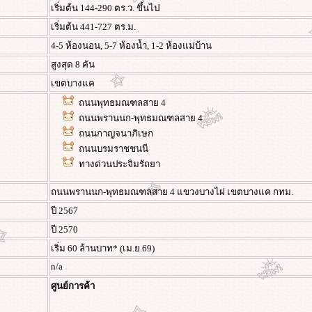
เริ่มต้น 144-290 ตร.ว. ขึ้นไป
เริ่มต้น 441-727 ตร.ม.
4-5 ห้องนอน, 5-7 ห้องน้ำ, 1-2 ห้องแม่บ้าน
สูงสุด 8 คัน
เขตบางแค
ถนนพุทธมณฑลสาย 4
ถนนพรานนก-พุทธมณฑลสาย 4
ถนนกาญจนาภิเษก
ถนนบรมราชชนนี
ทางด่วนประจิมรัถยา
ถนนพรานนก-พุทธมณฑลสาย 4 แขวงบางไผ่ เขตบางแค กทม.
ปี 2567
ปี 2570
เริ่ม 60 ล้านบาท* (เม.ย.69)
n/a
ศูนย์การค้า