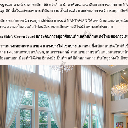
ในมาตรฐานคฤหาสน์ ราคาระดับ 100 กว่าล้าน นำมาพัฒนาแนวคิดและการออกแบบ
ทุกมิติ ทั้งในแง่ของขนาดที่ดิน ความเป็นส่วนตัว และประสบการณ์การอยู่อาศัยที่
ับ ประสบการณ์การอยู่อาศัยของ แบรนด์ NANTAWAN ให้ครบถ้วนและสมบูรณ์มากย
ใช้งาน ความเป็นส่วนตัว ไปจนถึงรายละเอียดของดีไซน์ในทุกองค์ประกอบ
st Side’s Crown Jewel ยกระดับการอยู่อาศัยบนทำเลศักยภาพแห่งใหม่ของกรุงเทพ
พรานนก-พุทธมณฑล สาย 4 แขวงบางไผ่ เขตบางแค กทม.
ซึ่งเป็นถนนตัดใหม่ที่
าย 1-4, ถนนกาญจนาภิเษก, ถนนราชพฤกษ์, ถนนบรมราชชนนี และถนนจรัญสนิทว
ือออกนอกเมืองทำได้ง่าย อีกทั้งยังเป็นทำเลที่มีศักยภาพการเติบโตสูง ทั้งในปั