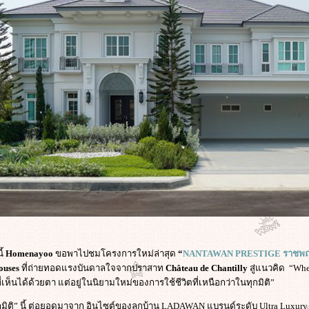
ี้
Homenayoo
ขอพาไปชมโครงการใหม่ล่าสุด
“
NANTAWAN PRESTIGE ราชพฤ
ouses
ที่ถ่ายทอดแรงบันดาลใจจากปราสาท
Château de Chantilly
สู่แนวคิด “Wher
เห็นได้ด้วยตา แต่อยู่ในนิยามใหม่ของการใช้ชีวิตที่เหนือกว่าในทุกมิติ”
ทุกมิติ” นี้ ต่อยอดมาจาก อินไซต์ของลูกบ้าน LADAWAN แบรนด์ระดับ Ultra Luxur