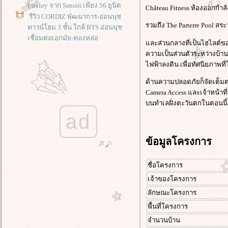
Luxury จาก Sansiri เพียง 56 ยูนิต
Château Fitness ห้องออกกำล
รีวิว CORDIZ พัฒนาการ-อ่อนนุช
รวมถึง The Parterre Pool สร
ทาวน์โฮม 3 ชั้น ใกล้ BTS อ่อนนุช
เชื่อมต่อเอกมัย-ทองหล่อ
ละส่วนกลางที่เป็นไฮไลต์ของ
รีวิว พลีโน่ ทาวน์ ธรรมศาสตร์-รังสิต
ความเป็นส่วนตัวระหว่างบ้าน
Pleno Town Thammasat-Rangsit
ไฟฟ้าลงดิน เพื่อทัศนียภาพท
รีวิว สราญสิริ ราชพฤกษ์-346 Saransiri
Ratchapruek-346
ด้านความปลอดภัยก็จัดเต็
รีวิว เศรษฐสิริ วัชรพล-เทพรักษ์ บ้าน
Camera Access และเจ้าหน้า
เดี่ยวหรูสไตล์ Georgian ส่วนกลาง
บนทำเลฝั่งตะวันตกในตอนนี้
หญ่วิวทะเลสาบ ทำเลใกล้รถไฟฟ้า
ad
รีวิว อณาสิริ ชัยพฤกษ์-วงแหวน 2
Anasiri Chaiyapruek-Wongwaen 2
ข้อมูลโครงการ
รีวิว สราญสิริ ศาลายา-ปิ่นเกล้า
Saransiri Salaya-Pinklao
รีวิว สราญสิริ ศาลายา-ปิ่นเกล้า
ชื่อโครงการ
Saransiri Salaya-Pinklao
รีวิว สราญสิริ ศาลายา-ปิ่นเกล้า
เจ้าของโครงการ
Saransiri Salaya-Pinklao
ลักษณะโครงการ
รีวิว บุราสิริ จตุโชติ บ้านเดี่ยวหรู
พื้นที่โครงการ
สไตล์ New England Colonial ใกล้
ทางด่วนจตุโชติ
จำนวนบ้าน