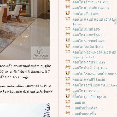
คอนโด เจ้าพระยา CMC
คอนโด แกรนด์ยู Grand u
คอนโด ลลิล Lalin
คอนโด แลนด์ แอนด์ เฮ้าส์ La
Houses
คอนโด ลุมพินี LPN
คอนโด เมเจอร์ Major
คอนโด นารายณ์ Narai
คอนโด โนเบิล Noble
คอนโด พร็อพเพอร์ตี้เพอร์เฟค
Property Perfect
คอนโด พฤกษา Pruksa
้ความเป็นส่วนตัวสูงด้วยจำนวนยูนิต
คอนโด คิวเฮ้าส์ Q.House
727 ตร.ม. ฟังก์ชัน 4-5 ห้องนอน, 5-7
คอนโด ไรมอน แลนด์ Raimon
ตั้งระบบ EV Charger
คอนโด แสนสิริ Sansiri
คอนโด เอสซี แอสเสท SC Asse
 Home Automation และระบบ AirPlus²
คอนโด เสนา Sena
้งหลัง พร้อมตกแต่งสวนสไตล์ฝรั่งเศส
คอนโด ศุภาลัย Supalai
บบบ้าน
บบบ้านชั้นเดียว
บบบ้านสองชั้น