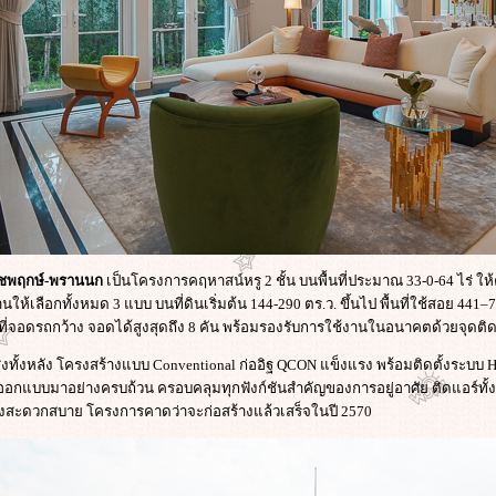
ชพฤกษ์-พรานนก
เป็นโครงการคฤหาสน์หรู 2 ชั้น บนพื้นที่ประมาณ 33-0-64 ไร่ ให
านให้เลือกทั้งหมด 3 แบบ บนที่ดินเริ่มต้น 144-290 ตร.ว. ขึ้นไป พื้นที่ใช้สอย 441–
ละที่จอดรถกว้าง จอดได้สูงสุดถึง 8 คัน พร้อมรองรับการใช้งานในอนาคตด้วยจุดติด
สูงทั้งหลัง โครงสร้างแบบ Conventional ก่ออิฐ QCON แข็งแรง พร้อมติดตั้งระบบ
e ที่ออกแบบมาอย่างครบถ้วน ครอบคลุมทุกฟังก์ชันสำคัญของการอยู่อาศัย ติดแอร์ทั
ย่างสะดวกสบาย โครงการคาดว่าจะก่อสร้างแล้วเสร็จในปี 2570