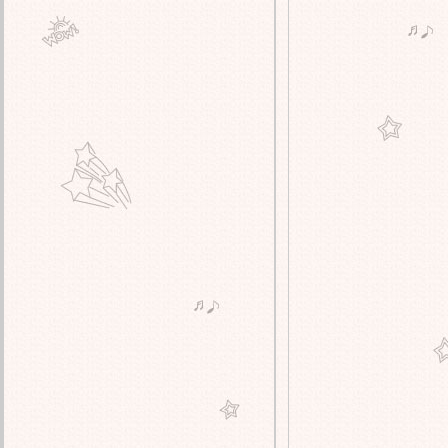
รีวิว Habitia ชัยพฤกษ์–วงแหวน บ้าน
เดี่ยวหรู Modern European สังคมส่วน
ตัว 15 ยูนิต
รีวิว Pleno Town แจ้งวัฒนะ-345
(ปลายบัว) ทาวน์โฮม และบ้านแฝด
ดีไซน์ใหม่ พร้อมฟิตเนส 24 ชม.*
รีวิว CENTRO ราชพฤกษ์-นครอินทร์
บ้านเดี่ยวสไตล์โมเดิร์น เพียง 1 กม.*
ถึงถนนราชพฤกษ์
รีวิว CHER ปิ่นเกล้า-วงแหวน
พรีเมียมทาวน์โฮม เพียง 1.9 กม.*
จากถนนกาญจนาฯ ใกล้ทางด่วนแค่
10 นาที*
รีวิว อณาสิริ วงแหวน-ลำลูกกา บ้าน
สไตล์ Modern Japanese ส่วนกลางครบ
ครัน
รีวิว Supalai Bella ซ.กันตนา-ศาลายา
ทาวน์โฮมและบ้านดีไซน์ใหม่ ตอบ
จทย์ทุกไลฟ์สไตล์
วิว สาละ ลาดพร้าว-รัชโยธิน ทาวน์
ฮม 3.5 ชั้น สไตล์ Courtyard ในซอ