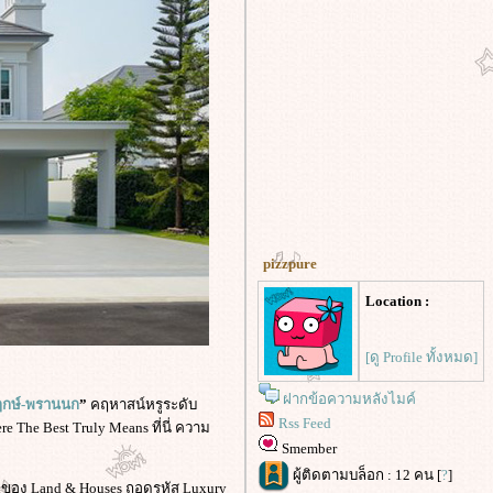
pizzpure
Location :
[ดู Profile ทั้งหมด]
ฝากข้อความหลังไมค์
กษ์-พรานนก
”
คฤหาสน์หรูระดับ
Rss Feed
e The Best Truly Means ที่นี่ ความ
Smember
ผู้ติดตามบล็อก : 12 คน [
?
]
y ของ Land & Houses ถอดรหัส Luxury