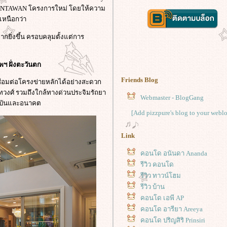
 NANTAWAN โครงการใหม่ โดยให้ความ
เหนือกว่า
ิ่งขึ้น ครอบคลุมตั้งแต่การ
ฯ ฝั่งตะวันตก
Friends Blog
เชื่อมต่อโครงข่ายหลักได้อย่างสะดวก
งศ์ รวมถึงใกล้ทางด่วนประจิมรัถยา
Webmaster - BlogGang
จจุบันและอนาคต
[Add pizzpure's blog to your webl
Link
คอนโด อนันดา Ananda
รีวิว คอนโด
รีวิว ทาวน์โฮม
รีวิว บ้าน
คอนโด เอพี AP
คอนโด อารียา Areeya
คอนโด ปริญสิริ Prinsiri