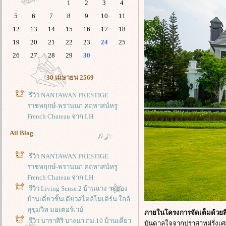
1
2
3
4
5
6
7
8
9
10
11
12
13
14
15
16
17
18
19
20
21
22
23
24
25
26
27
28
29
30
30 เมษายน 2569
รีวิว NANTAWAN PRESTIGE
ราชพฤกษ์-พรานนก คฤหาสน์หรู
French Chateau จาก LH
All Blog
รีวิว NANTAWAN PRESTIGE
ราชพฤกษ์-พรานนก คฤหาสน์หรู
French Chateau จาก LH
รีวิว Living Sense 2 บ้านฉาง-ระยอง
บ้านเดี่ยวชั้นเดียวสไตล์โมเดิร์น ใกล้
สุขุมวิท มอเตอร์เวย์
ภายในโครงการจัดเต็มด้วยส
รีวิว นาราสิริ บางนา กม.10 บ้านเดี่ยว
บันดาลใจจากปราสาทฝรั่งเศส