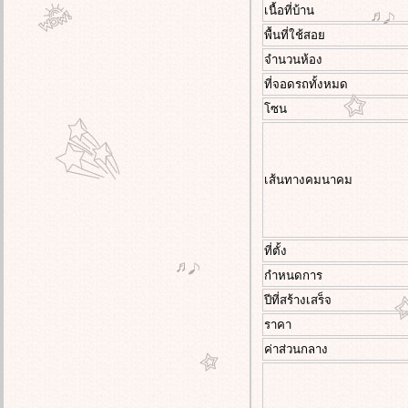
รีวิว สราญสิริ ศรีนครินทร์-แพรกษา
เนื้อที่บ้าน
Saransiri Srinakarin-Phraeksa
พื้นที่ใช้สอ
รีวิว สราญสิริ เวสต์เกต บ้านเดี่ยว
สไตล์ Modern Farmhouse ใกล้ Central
จำนวนห้อง
Westgate
ที่จอดรถทั้งหมด
รีวิว เศรษฐสิริ บางนา กม.10 บ้าน
ซน
เดี่ยวสไตล์ Georgian 1 ใน Sansiri 10
East
รีวิว อณาสิริ ปิ่นเกล้า-กาญจนา บ้าน
เดี่ยวและบ้านแฝดสไตล์ Modern Barn
เส้นทางคมนาคม
ทำเลเชื่อมต่อกาญจนาฯ-บรมฯ
รีวิว ศุภาลัย พรีมา วิลล่า รังสิต คลอง
3 Supalai Prima Villa Rangsit Klong 3
รีวิว SENA Park Grand รามอินทรา 2
ที่ตั้ง
บ้านเดี่ยวประหยัดพลังงาน พร้อม
กำหนดการ
Solar Cell + แบตเตอรี่
รีวิว SENA Park Grand รามอินทรา 2
ปีที่สร้างเสร็จ
บ้านเดี่ยวประหยัดพลังงาน พร้อม
ราคา
Solar Cell + แบตเตอรี่
ค่าส่วนกลาง
รีวิว อณาสิริ เวสต์เกต บ้านเดี่ยว-บ้าน
ฝด ทำเลบางใหญ่ ใกล้เซ็นทรัลเวสต์
เกต และ MRT คลองบางไผ่