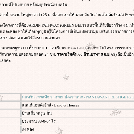
ังกายที่โปร่งสบาย พร้อมอุปกรณ์ครบครัน
ะว่ายน้ำขนาดใหญ่ยาวกว่า 25 ม. ที่ออกแบบให้กลมกลืนกับสวนสไตล์ฝรั่งเศส Parter
โครงการนี้คือ JARDIN PATHWAY (GREEN BELT) แนวพื้นที่สีเขียวกว้าง 4 ม. ทำหน้
แต่ละหลัง ทำให้เกือบทุกยูนิตในโครงการนี้เป็นแปลงหัวมุม เสริมบรรยากาศการอ
ี่โปร่ง สะอาด และไร้สิ่งรบกวนสายตา
มตามมาตรฐาน LH ทั้งระบบ CCTV บริเวณ Main Gate และภายในโครงการรวมประ
ที่รักษาความปลอดภัยตลอด 24 ชม.
ราคาเริ่มต้น 60 ล้านบาท* (เม.ย. 69)
ถือเป็นอี
เลยค่ะ
นันทวัน เพรสทีจ ราชพฤกษ์-พรานนก / NANTAWAN PRESTIGE Ratc
ลนด์แอนด์เฮ้าส์ / Land & Houses
บ้านเดี่ยวหรู 2 ชั้น
ประมาณ 33-0-64 ไร่
34 หลัง