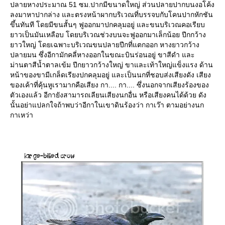
ปลายหางประมาณ 51 ซม.ปากมีขนาดใหญ่ ส่วนปลายปากบนงอโค้ง
ลงมาหาปากล่าง และตรงหน้าผากบริเวณที่บรรจบกับโคนปากหักชัน
ขึ้นทันที โดยมีขนสั้นๆ ฟูออกมาปกคลุมอยู่ และขนบริเวณคอเรียบ
าวเป็นมันเหลือบ โดยบริเวณช่วงบนจะฟูออกมาเล็กน้อย ปีกกว้าง
าวใหญ่ โดยเฉพาะบริเวณขนปลายปีกที่แตกออก หางยาวกว้าง
ปลายมน ซึ่งอีกามักคลี่หางออกในขณะบินร่อนอยู่ ขาสีดำ และ
ม่านตาสีน้ำตาลเข้ม ปีกยาวกว้างใหญ่ ขาและเท้าใหญ่แข็งแรง ด้าน
หน้าของขามีเกล็ดเรียงปกคลุมอยู่ และเป็นนกที่ชอบส่งเสียงดัง เสียง
ของเค้าที่คุ้นหูเรามากคือเสียง กา.... กา.... ซึ่งนอกจากเสียงร้องของ
ตัวเองแล้ว อีกายังสามารถเลียนเสียงนกอื่น หรือเสียงคนได้ด้วย ดัง
นั้นอย่าแปลกใจถ้าพบว่าอีกาในเขาดินร้องว่า กาเว๊า ตามอย่างนก
กาเหว่า