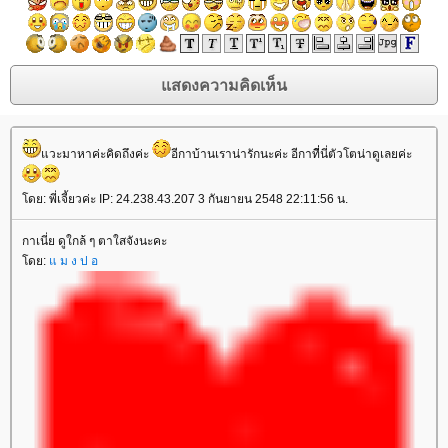
วะมาหาค่ะคิดถึงค่ะ
อีกาบ้านเราน่ารักนะค่ะ อีกาที่นี่ตัวโตน่าดูเลยค่ะ
ดย: พี่เจี้ยวค่ะ IP: 24.238.43.207 3 กันยายน 2548 22:11:56 น.
กาเนี่ย ดูใกล้ ๆ ตาใสจังนะคะ
ดย:
ม ง ป อ