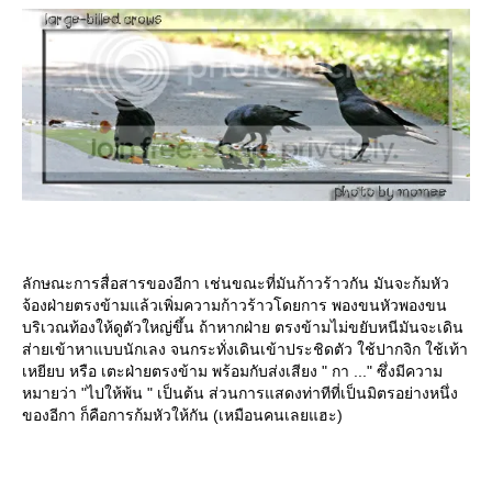
ลักษณะการสื่อสารของอีกา เช่นขณะที่มันก้าวร้าวกัน มันจะก้มหัว
จ้องฝ่ายตรงข้ามแล้วเพิ่มความก้าวร้าวโดยการ พองขนหัวพองขน
บริเวณท้องให้ดูตัวใหญ่ขึ้น ถ้าหากฝ่าย ตรงข้ามไม่ขยับหนีมันจะเดิน
ส่ายเข้าหาแบบนักเลง จนกระทั่งเดินเข้าประชิดตัว ใช้ปากจิก ใช้เท้า
เหยียบ หรือ เตะฝ่ายตรงข้าม พร้อมกับส่งเสียง " กา ..." ซึ่งมีความ
หมายว่า "ไปให้พ้น " เป็นต้น ส่วนการแสดงท่าทีที่เป็นมิตรอย่างหนึ่ง
ของอีกา ก็คือการก้มหัวให้กัน (เหมือนคนเลยแฮะ)