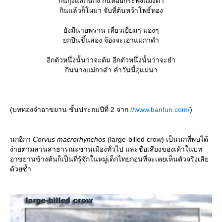
กินกุ้งแลกินกั้ง กินหอยกระพังแมงดา
กินแล้วก็โผมา จับที่ต้นหว้าโพธิ์ทอง
ังมีนายพราน เที่ยวเยี่ยมๆ มองๆ
กปืนขึ้นส่อง จ้องจะเอาแม่กาดำ
อีกตัวหนึ่งนั้นว่าจะต้ม อีกตัวหนึ่งนั้นว่าจะยำ
กินนางแม่กาดำ ค่ำวันนี้อุแม่นา
(บทท่องจำอาขยาน ชั้นประถมปีที่ 2 จาก
//www.banfun.com/
)
นกอีกา
Corvus macrorhynchos
(large-billed crow) เป็นนกที่พบได้
ง่ายตามสวนสาธารณะชานเมืองทั่วไป และชื่อเสียงของเค้าในบท
อาขยานข้างต้นก็เป็นที่รู้จักในหมู่เด็กไทยก่อนที่จะเคยเห็นตัวจริงเสี
ด้วยซ้ำ