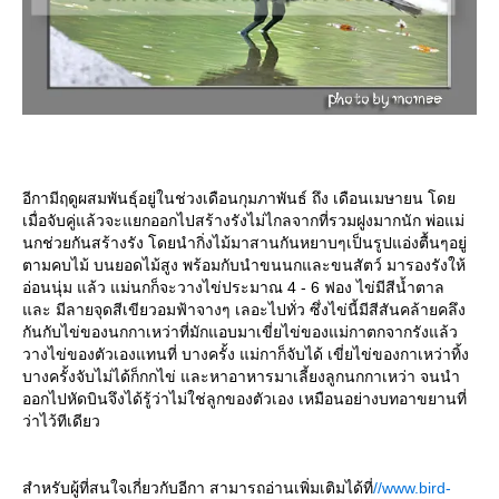
อีกามีฤดูผสมพันธุ์อยู่ในช่วงเดือนกุมภาพันธ์ ถึง เดือนเมษายน โด
เมื่อจับคู่แล้วจะแยกออกไปสร้างรังไม่ไกลจากที่รวมฝูงมากนัก พ่อแม่
นกช่วยกันสร้างรัง โดยนำกิ่งไม้มาสานกันหยาบๆเป็นรูปแอ่งตื้นๆอยู่
ตามคบไม้ บนยอดไม้สูง พร้อมกับนำขนนกและขนสัตว์ มารองรังให้
อ่อนนุ่ม แล้ว แม่นกก็จะวางไข่ประมาณ 4 - 6 ฟอง ไข่มีสีน้ำตาล
ละ มีลายจุดสีเขียวอมฟ้าจางๆ เลอะไปทั่ว ซึ่งไข่นี้มีสีสันคล้ายคลึง
กันกับไข่ของนกกาเหว่าที่มักแอบมาเขี่ยไข่ของแม่กาตกจากรังแล้ว
วางไข่ของตัวเองแทนที่ บางครั้ง แม่กาก็จับได้ เขี่ยไข่ของกาเหว่าทิ้ง
บางครั้งจับไม่ได้ก็กกไข่ และหาอาหารมาเลี้ยงลูกนกกาเหว่า จนนำ
ออกไปหัดบินจึงได้รู้ว่าไม่ใช่ลูกของตัวเอง เหมือนอย่างบทอาขยานที่
ว่าไว้ทีเดียว
สำหรับผู้ที่สนใจเกี่ยวกับอีกา สามารถอ่านเพิ่มเติมได้ที่
//www.bird-