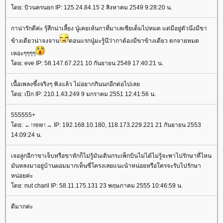
ดย: บิวนครนยก IP: 125.24.84.15 2 สิงหาคม 2549 9:28:20 น.
กาน่ารักดีค่ะ รุ้สึกน่าเลี้ยง นู๋เคยเห้นกาที่มาเลเซียเต็มไปหมด แต่มีอยู่ตัวนึงมีขา
ข้างเดียวน่าจงจาน
ตอนแรกนู๋มะรู้นึว่ากาต้องมีขาข้างเดียว ตกจายหมด
เหอะๆๆๆๆ
ดย: eve IP: 58.147.67.221 10 กันยายน 2549 17:40:21 น.
เนื้อเพลงซึ้งจริงๆ ฟังแล้ว ไม่อยากกินนกอีกต่อไปเล
ดย: เป๊ก IP: 210.1.43.249 9 มกราคม 2551 12:41:56 น.
555555+
ดย: ←↑rew↑→ IP: 192.168.10.180, 118.173.229.221 21 กันยายน 2553
14:09:24 น.
เจอลูกอีกาขาเจ็บหรือขาหักก็ไม่รู้มันเดินกระเพ็กบินไม่ได้ไม่รู้จะพาไปรักษาที่ไหน
มันหลงมาอยู่บ้านผอมมากเห็นซี่โครงเลยแนะนำหน่อยหรือใครจะรับไปรักษา
หน่อยค่ะ
ดย: nut charil IP: 58.11.175.131 23 พฤษภาคม 2555 10:46:59 น.
ดีมากค่ะ