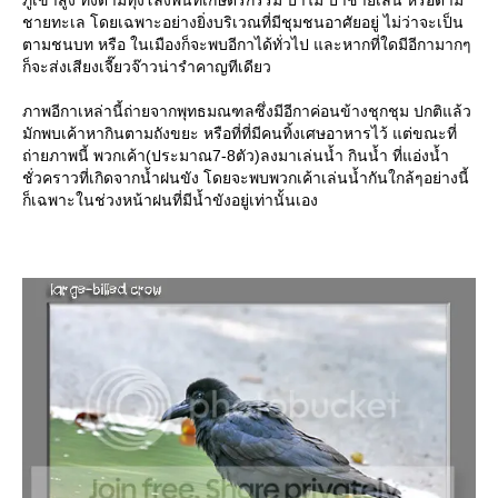
ภูเขาสูง ทั้งตามทุ่งโล่งพื้นที่เกษตรกรรม ป่าไม้ ป่าชายเลน หรือตาม
ชายทะเล โดยเฉพาะอย่างยิ่งบริเวณที่มีชุมชนอาศัยอยู่ ไม่ว่าจะเป็น
ตามชนบท หรือ ในเมืองก็จะพบอีกาได้ทั่วไป และหากที่ใดมีอีกามากๆ
ก็จะส่งเสียงเจี๊ยวจ๊าวน่ารำคาญทีเดียว
ภาพอีกาเหล่านี้ถ่ายจากพุทธมณฑลซึ่งมีอีกาค่อนข้างชุกชุม ปกติแล้ว
มักพบเค้าหากินตามถังขยะ หรือที่ที่มีคนทิ้งเศษอาหารไว้ แต่ขณะที่
ถ่ายภาพนี้ พวกเค้า(ประมาณ7-8ตัว)ลงมาเล่นน้ำ กินน้ำ ที่แอ่งน้ำ
ชั่วคราวที่เกิดจากน้ำฝนขัง โดยจะพบพวกเค้าเล่นน้ำกันใกล้ๆอย่างนี้
ก็เฉพาะในช่วงหน้าฝนที่มีน้ำขังอยู่เท่านั้นเอง