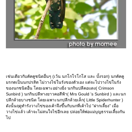
เช่นเดียวกับคัคคูชนิดอื่นๆ (เว้น นกโกโรโกโส และ บั้งรอก) นกคัคคู
มรกตเป็นนกปรสิต ไม่วางไข่ในรังของตัวเอง แต่จะไปวางไข่ในรัง
ของนกชนิดอื่น โดยเฉพาะอย่างยิ่ง นกกินปลีคอแดง( Crimson
Sunbird ) นกกินปลีหางยาวคอสีฟ้า( Mrs Gould 's Sunbird ) และนก
ปลีกล้วยบางชนิด โดยเฉพาะนกปลีกล้วยเล็ก( Little Spiderhunter )
ดังนั้นฤดูทำรังวางไข่ของเค้าจึงขึ้นกับนกที่เค้าไป "ฝากเลี้ยง" เมื่อ
วางไข่แล้ว เค้าจะไม่สนใจไข่อีกเลย ปล่อยให้พ่อแม่บุญธรรมเลี้ยงกัน
ไป