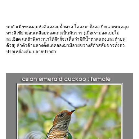
นกตัวเมียขนคลุมหัวสีแดงอมน้ำตาล ไล่ลงมาถึงคอ ปีกและขนคลุม
หางสีเขียวอ่อนเหลือบทองแดงเป็นมันวาว (เมื่อเรามองแบบไม่
ละเอียด แต่ถ้าพิจารณาให้ดีๆก็จะเห็นว่ามีสีน้ำตาลแดงและดำปน
ด้วย) ลำตัวด้านล่างตั้งแต่คอลงมามีลายขวางสีดำสลับขาวทั้งตัว
ปากเหลืองส้ม ปลายปากดำ