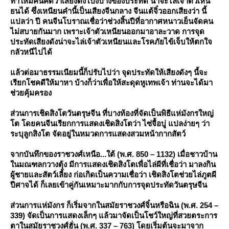
ทำให้มีคนคิดว่าเสียงดังโป้งป้างของประทัด น่าจะไล่เจ้าตัวเหนี
นได้ ซึ่งเหนียนคำนี้เป็นเสียงจีนกลาง จีนแต้จิ๋วออกเสียงว่า นี้
ปลว่า ปี คนจีนโบราณเชื่อว่าช่วงสิ้นปีที่อากาศหนาวเย็นจัดคน
ไม่สบายกันมาก เพราะเจ้าตัวเหนียนออกมาอาละวาด การจุด
ประทัดเสียงดังน่าจะไล่เจ้าตัวเหนียนและโรคภัยไข้เจ็บให้ตกใจ
กลัวหนีไปได้
ล้วต่อมาธรรมเนียมนี้ก็ปรับไปว่า จุดประทัดให้เสียงดังๆ นี้จะ
เรียกโชคดีให้มาหา บ้างก็ว่าเพื่อให้สะดุดหูเทพเจ้า ท่านจะได้มา
ช่วยคุ้มครอง
ส่วนการเชิดสิงโตวันตรุษจีน ที่บางท้องที่จัดเป็นพิธีแห่มังกรใหญ่
ต โดยคนจีนเรียกการแสดงเชิดสิงโตว่า ไซ่จื้อบู่ แปลง่ายๆ ว่า
ระบุลูกสิงโต จัดอยู่ในหมวดการแสดงสวมหน้ากากสัตว์
จากบันทึกของราชวงศ์เหนือ...ใต้ (พ.ศ. 850 – 1132) เมื่อชาวบ้าน
นมณฑลกวางตุ้ง มีการแสดงเชิดสิงโตเพื่อไล่ผีที่เชื่อว่า มาลงกิน
ผู้ชายและสัตว์เลี้ยง ก่อเกิดเป็นความเชื่อว่า เชิดสิงโตช่วยไล่ภูตผี
ปีศาจได้ ก็เลยเข้าคู่กันเหมาะมากกับการจุดประทัดวันตรุษจีน
ส่วนการแห่มังกร ก็เริ่มจากในสมัยราชวงศ์จิ๋นหรือฉิน (พ.ศ. 254 –
339) จัดเป็นการแสดงเล็กๆ แล้วมาจัดเป็นโชว์ใหญ่ที่สวยตระการ
ตาในสมัยราชวงศ์ฮั่น (พ.ศ. 337 – 763) โดยเริ่มต้นจะมาจาก