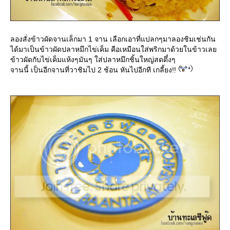
ลองสั่งข้าวผัดจานเล็กมา 1 จาน เลือกเอาที่แปลกๆมาลองชิมเช่นกัน
ได้มาเป็นข้าวผัดปลาหมึกไข่เค็ม คือเหมือนใส่พริกมาด้วยในข้าวเล
ข้าวผัดกับไข่เค็มแห้งๆมันๆ ใส่ปลาหมึกชิ้นใหญ่สดดึ๋งๆ
จานนี้ เป็นอีกจานที่วาชิมไป 2 ช้อน หันไปอีกที เกลี้ยง!!