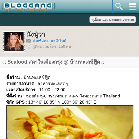
นังนู๋วา
ฝากข้อความหลังไมค์
ผู้ติดตามบล็อก : 150 คน
:: Seafood สดๆในเมืองกรุง @ บ้านทะเลซีฟู๊ด ::
ชื่อร้าน
: บ้านทะเลซีฟู๊ด
รายการอาหาร
: อาหารทะเลสดๆ
เวลาเปิดบริการ
: 11.00 - 22.00
ที่ตั้งร้าน
: ซอยต้นซุง, กรุงเทพมหานคร วังทองหลาง Thailand
พิกัด GPS
: 13° 46' 16.85" N 100° 36' 26.43" E