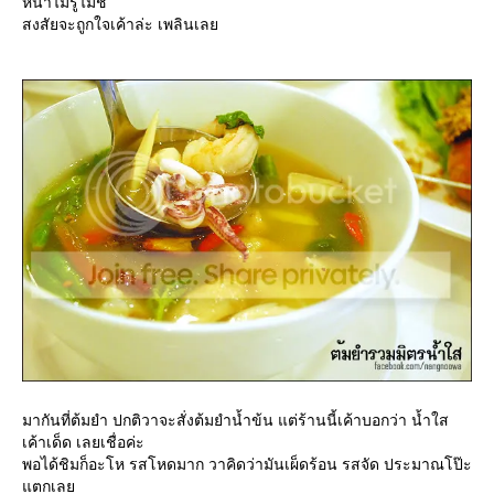
หน้าไม่รู้ไม่ชี้
สงสัยจะถูกใจเค้าล่ะ เพลินเล
มากันที่ต้มยำ ปกติวาจะสั่งต้มยำน้ำข้น แต่ร้านนี้เค้าบอกว่า น้ำใส
เค้าเด็ด เลยเชื่อค่ะ
พอได้ชิมก็อะโห รสโหดมาก วาคิดว่ามันเผ็ดร้อน รสจัด ประมาณโป๊ะ
ตกเล