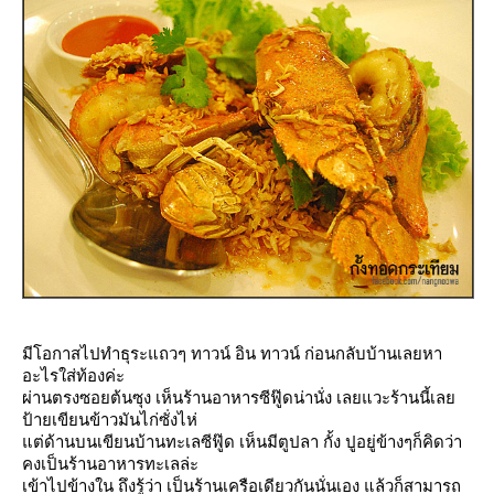
มีโอกาสไปทำธุระแถวๆ ทาวน์ อิน ทาวน์ ก่อนกลับบ้านเลยหา
อะไรใส่ท้องค่ะ
ผ่านตรงซอยต้นซุง เห็นร้านอาหารซีฟู๊ดน่านั่ง เลยแวะร้านนี้เล
ป้ายเขียนข้าวมันไก่ซั่งไห่
ต่ด้านบนเขียนบ้านทะเลซีฟู๊ด เห็นมีตูปลา กั้ง ปูอยู่ข้างๆก็คิดว่า
คงเป็นร้านอาหารทะเลล่ะ
เข้าไปข้างใน ถึงรู้ว่า เป็นร้านเครือเดียวกันนั่นเอง แล้วก็สามารถ