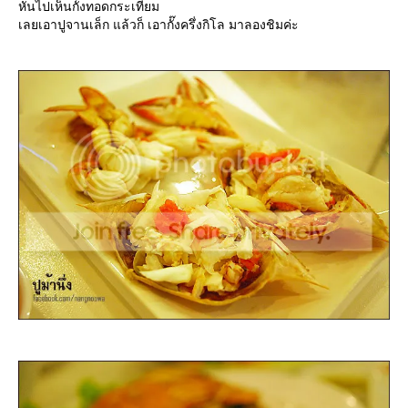
หันไปเห็นกั้งทอดกระเทียม
เลยเอาปูจานเล็ก แล้วก็ เอากั๊งครึ่งกิโล มาลองชิมค่ะ