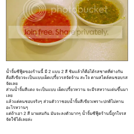
น้ำจิ้มซีฟู๊ดของร้านนี้ มี 2 แบบ 2 สี ชิมแล้วก็คือได้รสชาตที่ต่างกัน
คือสีเขียวจะเป็นแบบเผ็ดเปรี้ยวรสจัดจ้าน สะใจ ตามสไตล์คนชอบรส
จัดเล
ส่วนน้ำจิ้มสีแดง จะเป็นแบบ เผ็ดเปรี้ยวหวาน จะมีรสหวานเด่นขึ้นมา
เล
ล้วแต่คนชอบจริงๆ ส่วนตัววาชอบน้ำจิ้มสีเขียวเพราะปกติไม่ทาน
อะไรหวานๆ
ต่ถ้าเอา 2 สี มาผสมกัน มันจะลงตัวมากๆ น้ำจิ้มซีฟู๊ดร้านนี้ถูกใจรส
จัดใช้ได้เลยล่ะ