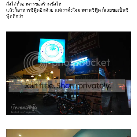
สั่งได้ทั้งอาหารของร้านซั่งไห่
ล้วก็อาหารซีฟู๊ดอีกด้วย แต่เราตั้งใจมาทานซีฟู๊ด ก็เลยขอเป็นซี
ฟู๊ดดีกว่า