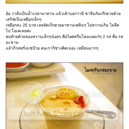
อ้อ วาสั่งเป็นน้ำเปล่ามาทาน แล้วเค้าบอกว่ามี ชาจีนกับเก๊กฮวยด้ว
เสริฟเป็นเหยือกเล็กๆ
เหยือกละ 25 บาท เลยจัดเก็กฮวยมาทานเพลินๆ ไม่หวานเกิน ไม่จืด
ไป โอเคเลยค่ะ
ตบท้ายด้วยของหวานเล็กๆน้อยๆ คือไอศครีมโฮมเมดเก๋ๆ 2 รส คือ รส
มะขาม
ล้วก็รสฝรั่งแช่บ๊วย คนเราก็ช่างคิดเนอะ เหมือนมากๆ