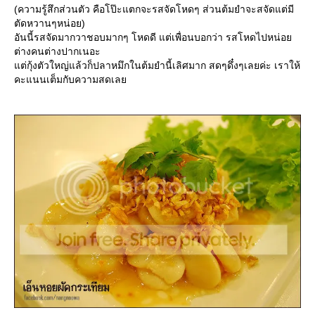
(ความรู้สึกส่วนตัว คือโป๊ะแตกจะรสจัดโหดๆ ส่วนต้มยำจะสจัดแต่มี
ตัดหวานๆหน่อย)
อันนี้รสจัดมากวาชอบมากๆ โหดดี แต่เพื่อนบอกว่า รสโหดไปหน่อ
ต่างคนต่างปากเนอะ
ต่กุ้งตัวใหญ่แล้วก็ปลาหมึกในต้มยำนี้เลิศมาก สดๆดึ๋งๆเลยค่ะ เราให้
คะแนนเต็มกับความสดเล