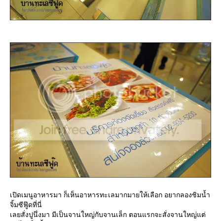
เปิดเมนูอาหารมา ก็เห็นอาหารทะเลมากมายให้เลือก อยากลองชิมน้ำ
จิ้มซีฟู๊ดที่นี่
เลยสั่งปูนึ่งมา มีเป็นจานใหญ่กับจานเล็ก ตอนแรกจะสั่งจานใหญ่แต่