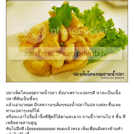
ปลาเห็ดโคนทอดราดน้ำปลา สั่งมาเพราะแปลกๆดี น่าจะเป็นเนื้อ
ปลาที่หั่นเป็นชิ้นๆ
ล้วเอามาทอด มีรสหวานๆเค็มๆของน้ำปลาในปลาแต่ละชิ้นเล
ทานเปล่าๆเลยก็ได้
หรือจะเอาไปจิ้มน้ำจิ้มซีฟู๊ดก็ได้ตามสะดวก จานนี้วาทานไป 4 ชิ้น ที่
เหลือหายสาบสูญ
หันไปอีกที เอ้ยยยยยยยยยยย หมดแล้วหรอ เห็นเพื่อนฝั่งตรงข้ามทำ