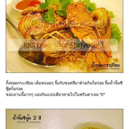
กั้งทอดกระเทียม เค็มหน่อยๆ จิ้มกับซอสที่มาด้วยกันก็อร่อย จิ้มน้ำจิ้มซี
ฟู๊ดก็อร่อ
ชอบจานนี้มากๆ แย่งกันแปปเดียวหายไปในพริบตาเลย *0*