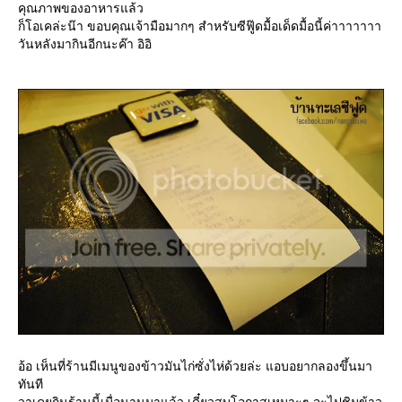
คุณภาพของอาหารแล้ว
ก็โอเคล่ะน๊า ขอบคุณเจ้ามือมากๆ สำหรับซีฟู๊ดมื้อเด็ดมื้อนี้ค่าาาาาาา
วันหลังมากินอีกนะค๊า อิอิ
อ้อ เห็นที่ร้านมีเมนูของข้าวมันไก่ซั่งไห่ด้วยล่ะ แอบอยากลองขึ้นมา
ทันที
วาเคยกินร้านนี้เมื่อนานมาแล้ว เดี๋ยวสบโอกาสเหมาะๆ จะไปชิมข้าว