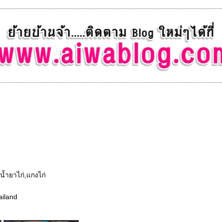
น้ำยาไก่,แกงไก่
ailand