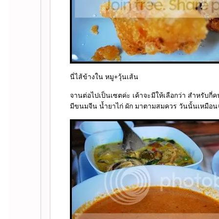
นี่ไส้ข้างใน หมู+วุ้นเส้น
จานต่อไปเป็นเซตค่ะ เค้าจะมีให้เลือกว่า สำหรับกี
มีขนมจีน น้ำยาไก่ ผัก มาตามสมควร วันนั้นเหมือน