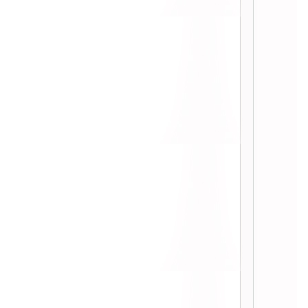
::
:: I love Backyard BBQ at D-Mall
Boracay ::
:: มินิ รีวิว Espresso บุฟเฟ่ต์
Intercontinental ::
:: Muru หมูกระทะไฮโซ ระดับพรีเมี่
ม ::
:: ฮั่วเซ่งฮง เซ็นทรัลเวิล กับ ชุดโต๊ะ
จีน 3900 บาท ::
:: คำพูน อาหารอีสาน Buffet ::
:: ข้าวมันไก่ โก๊ะตี๋ สาขาเมเจอร์ปิ่น
เกล้า ::
:: แสงไทยซีฟู๊ด @ สะพานปลา หัวหิน
::
:: Yoshinoya สาขา CentralWorld ::
:: แสนแซ่บ @ สยามพารากอน ::
:: ลองชิม เป็ดย่าง ร้าน ประจักษ์ ::
:: Tokusen ปิ้งย่าง & ชาบู ::
:: Farm Design ชีสเค้กจากฮอกไกโด
::
:: Crave @ Aloft Bangkok Hotel ::
:: w xyz bar ดื่มไม่อั้น 499 บาท ::