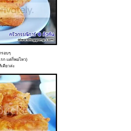
ๆ กรอบๆ
งแรก แต่ก็พอไหว)
เดียวล่ะ