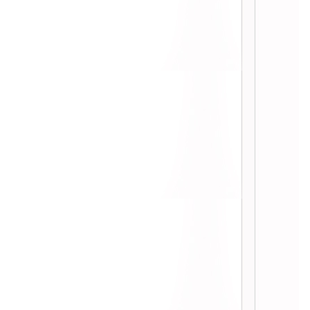
:: ชิมอาหารเกาหลีที่ Kongju / จิบคอก
เทลที่ loop ปทุมวัน ปริ๊นเซส ::
:: Chacoal Donuts โดนัทน้องใหม่ 12
รส จาก Dunkin Donuts ::
:: ไปกินมาแล้ว บาร์บีคิว พลาซ่า refill
299 บาท ::
:: ไม่ได้กินนานแล้วลองซะหน่อย ...
ำแซ่บ ::
:: Buffet 1 บาท ที่ Taste @ The
Westin Grande Sukhumvit ::
:: ลองชิม Nine Popcorn ป๊อปคอร์น
รสเข้มข้น ::
:: Macaron ร้าน Zing by Centara
Grand ::
:: The Tamarind Restaurant เกาะ
มะพร้าวภูเก็ต ::
:: Guru Gyuu บุฟเฟ่ต์ปิ้งย่างเอาใจคน
รักเนื้อ ::
:: โกโก้ตรานางพยาบาล เปลี่ยนเป็น
Cocoa Dutch แล้วจ้า ::
:: Gyu Grill ร้านปิ้งย่างในเครือ ZEN