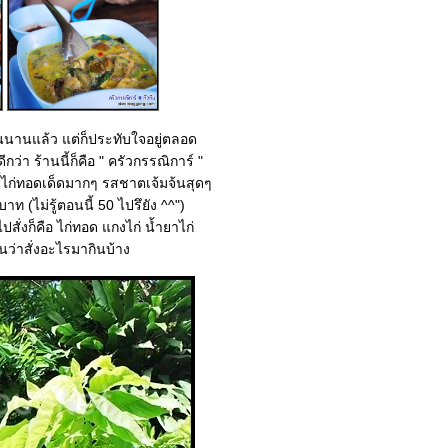
นนานแล้ว แต่ก็ประทับใจอยู่ตลอด
่า ร้านนี้ก็คือ " ครัวกรรณิการ์ "
านนี้ไก่ทอดเด็ดมากๆ รสชาตเจ้มจ้นสุดๆ
(ไม่รู้ตอนนี้ 50 ไปรึยัง ^^")
ไปสั่งก็คือ ไก่ทอด แกงไก่ น้ำยาไก่
ว่าสั่งอะไรมากินบ้าง