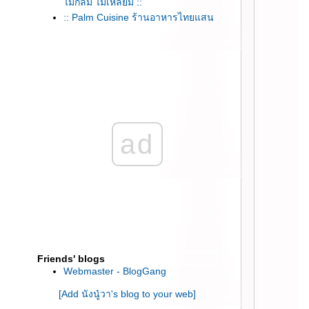
ไม่กลม ไม่เหลี่ยม ::
:: Palm Cuisine ร้านอาหารไทยแสน
อร่อยกลางซอยทองหล่อ ::
:: Miharu Japanese Eatery ร้าน
อาหารญี่ปุ่นคุณภาพดีย่านสีลม ::
:: ชิมเมนูใหม่ต้อนรับเทศกาลแห่ง
ความสุข จาก Haagen-Dazs ::
:: ร้านอาหารจีน Red Rose ร้านแรก
นไทยที่ให้เรากำหนดราคาอาหาร
ad
เอง ::
:: “JAPANESE CONNEXION”
บุฟเฟ่ต์เทศกาลอาหารญี่ปุ่นที่โนโว
เทล เพลินจิต ::
:: Detox ง่ายๆด้วย น้ำผลไม้สกัดเย็น
จาก Happy Cleanse ::
:: Grilliku Buffet เนื้อย่าง ราคาไม่แพง
่านสีลม CP Tower ::
:: Vanilla Bake Shop เอกมัยซอย 12
Friends' blogs
::
Webmaster - BlogGang
:: จิบกาแฟแบบพรีเมี่ยม ที่ Coffee
[Add นังนู๋วา's blog to your web]
World Gold สยามพารากอน ::