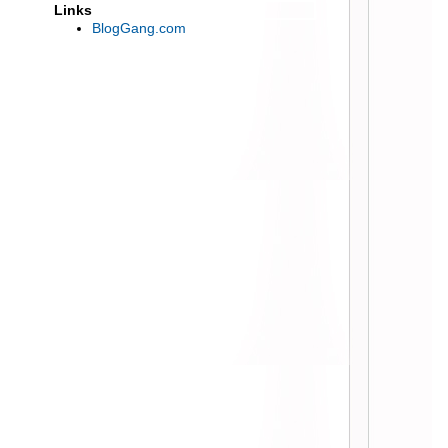
:: ลองชิมเมนู Top Hit Osaka ที่ร้าน
Links
ชุน โนะ ไม Gateway เอกมัย ::
BlogGang.com
:: Sizzler ออกเมนูใหม่ “สเต็กไก่เทอริ
ากิ” 259 บาท พร้อมสลัด::
:: คอกเทล เบียร์ ไวน์ ไม่อั้น กับ
Aperol Evenings ที่ jojo รร. St.Regis
::
:: ลองชิม Water Front ร้านอาหาร
ไทยที่ สยามพารากอน ::
:: ลองชิม Burger King Angus XT
เบอร์เกอร์เนื้อวัวนำเข้า ::
:: ไปลองชิม ยำแซ่บ แบบ Buffet
คนละ 169 บาท! ::
:: ได้ลองแล้ว ซาลาเปาไส้ไหล Chef
Man สาขา ราชดำริ ::
:: Café de Suandok กาแฟสวนดอก
เชียงราย ::
:: ไปชิมปิ้งย่าง ร้าน Meat Up สาขา
เจริญนคร ::
:: ชิมอาหารจีนกว้างตุ้ง ที่ The Dining
Room | Grand Hyatt Erawan ::