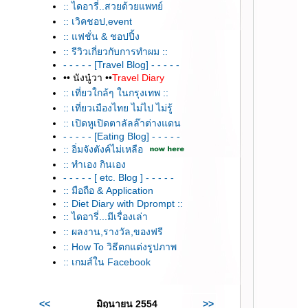
:: ไดอารี่..สวยด้วยแพทย์
:: เวิคชอป,event
:: แฟชั่น & ชอปปิ้ง
:: รีวิวเกี่ยวกับการทำผม ::
- - - - - [Travel Blog] - - - - -
•• นังนู๋วา ••
Travel Diary
:: เที่ยวใกล้ๆ ในกรุงเทพ ::
:: เที่ยวเมืองไทย ไม่ไป ไม่รู้
:: เปิดหูเปิดตาลัลล๊าต่างแดน
- - - - - [Eating Blog] - - - - -
:: อิ่มจังตังค์ไม่เหลือ
:: ทำเอง กินเอง
- - - - - [ etc. Blog ] - - - - -
:: มือถือ & Application
:: Diet Diary with Dprompt ::
:: ไดอารี่...มีเรื่องเล่า
:: ผลงาน,รางวัล,ของฟรี
:: How To วิธีตกแต่งรูปภาพ
:: เกมส์ใน Facebook
<<
มิถุนายน 2554
>>