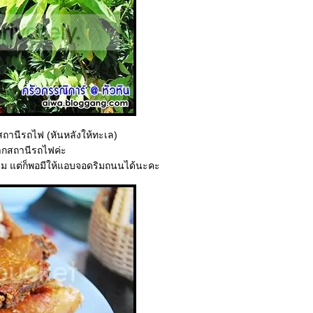
 สถานีรถไฟ (หันหลังให้ทะเล)
จากสถานีรถไฟค่ะ
ต็ม แต่ก็พอมีให้แอบจอดริมถนนได้นะคะ