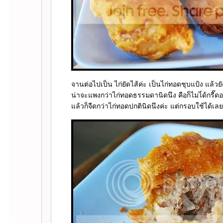
จานต่อไปเป็น ไก่ยัดไส้ค่ะ เป็นไก่ทอดชุบแป้ง แล้วยัด
น่าจะแพงกว่าไก่ทอดธรรมดานิดนึง คือก็ไมไ่ด้กรี๊ดอ
ล้วก็จืดกว่าไก่ทอดปกตินิดนึงค่ะ แต่กรอบใช้ได้เล