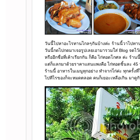
วันนี้ไปหาอะไรทานไกลๆกันบ้างค่ะ ร้านนี้วาไปทา
วันนี้กดไปกดมาเจอรูปเลยเอามารวมใส่ Blog จดไว้ดีกว
หรืออีกชื่อที่เค้าเรียกกัน ก็คือ ไก่ทอดโกศล ค่ะ ร้
ต่ก็แลกมาด้วยราคาแสนแพงคือ ไก่ทอดชิ้นละ 45 บาท 
ร้านนี้ อาหารในเมนูทุกอย่าง ทำจากไ่ก่ค่ะ ทุกครั้งที่
ไปทีไรของก็จะหมดตลอด คนก็เยอะเหลือเกิน มาดูกัน