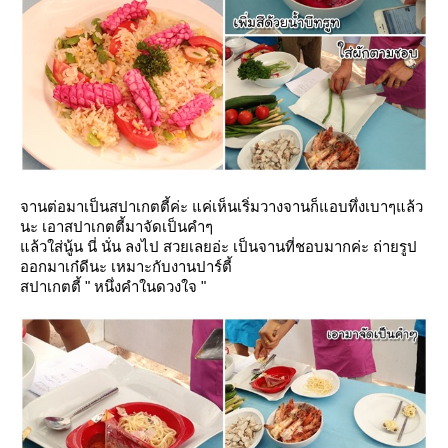
จานต่อมาเป็นสปาเกตตี้ค่ะ แค่เห็นเริ่มวางจานก็แอบทึ่งเบาๆแล้ว
นะ เอาสปาเกตตี้มาจัดเป็นคำๆ
ล้วใส่นู้น นี่ นั่น ลงไป สวยเลยอ่ะ เป็นจานที่ชอบมากค่ะ ถ่ายรูป
ออกมาเก๋ดีนะ เหมาะกับงานปาร์ตี้
สปาเกตตี้ " หนึ่งคำในดวงใจ "