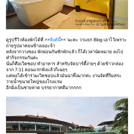
ดูรูปรีวิวห้องพักได้ที่
>>
ลิงค์นี้
<<
นะคะ วาแยก Blog เอาไว้เพราะ
ถ่ายรูปมาค่อนข้างเยอะจ้า
หลังจากวางของ พักผ่อนกันซักพักแล้ว ก็ได้เวลานัดหมาย ลงไป
ทำกิจกรรมกันค่ะ
นั่นก็คือเวิคชอป ทำอาหาร สำหรับจัดปาร์ตี้ง่ายๆ ด้วยข้าวกล่อง
จาก 7-11 ตอนแรกฟังแล้วก็เฉยๆ
ต่พอได้เข้าร่วมเวิคชอปแล้วมันน่าทึ่งมากค่ะ งานจัดที่ริมสระ
ว่ายน้ำขนาดใหญ่ของโรงแรม
อีกฝั่งเป็นชายหาด บรรยากาศดีมากกกก