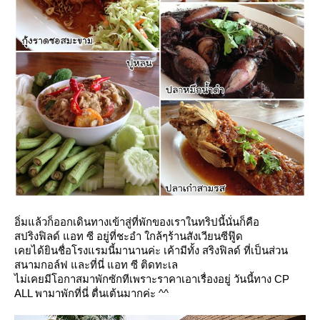
อิ่มแล้วก็ออกเดินทางเข้าสู่ที่พักของเราในทริปนี้นั่นก็คือ
สปริงฟิลด์ แอท ซี อยู่ที่ชะอำ ใกล้ๆร้านสังเวียนซีฟู๊ด
เคยได้ยินชื่อโรงแรมนี้มานานค่ะ เค้ามีทั้ง สริงฟิลด์ ที่เป็นส่วน
สนามกอล์ฟ และที่นี่ แอท ซี ติดทะเล
ไม่เคยมีโอกาสมาพักซักทีเพราะราคาเอาเรื่องอยู่ วันนี้ทาง CP
ALL พามาพักที่นี่ ตื่นเต้นมากค่ะ ^^