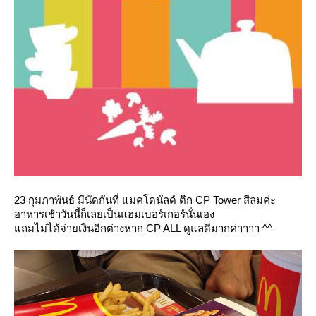
23 กุมภาพันธ์ มีนัดกันที่ แมคโดนัลด์ ตึก CP Tower สีลมค่ะ
อาหารเช้าวันนี้ก็เลยเป็นแฮมเบอร์เกอร์นั่นเอง
ถมไม่ได้จ่ายเงินอีกต่างหาก CP ALL ดูแลดีมากค่าาาา ^^