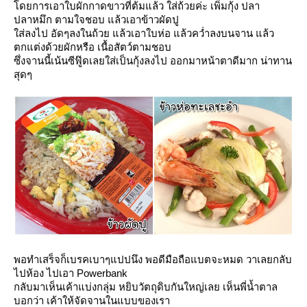
ดยการเอาใบผักกาดขาวที่ต้มแล้ว ใส่ถ้วยค่ะ เพิ่มกุ้ง ปลา
ปลาหมึก ตามใจชอบ แล้วเอาข้าวผัดปู
ส่ลงไป อัดๆลงในถ้วย แล้วเอาใบห่อ แล้วคว่ำลงบนจาน แล้ว
ตกแต่งด้วยผักหรือ เนื้อสัตว์ตามชอบ
ซึ่งจานนี้เน้นซีฟู๊ดเลยใส่เป็นกุ้งลงไป ออกมาหน้าตาดีมาก น่าทาน
สุดๆ
พอทำเสร็จก็เบรคเบาๆแปปนึง พอดีมือถือแบตจะหมด วาเลยกลับ
ไปห้อง ไปเอา Powerbank
กลับมาเห็นเค้าแบ่งกลุ่ม หยิบวัตถุดิบกันใหญ่เลย เห็นพี่น้ำตาล
บอกว่า เค้าให้จัดจานในแบบของเรา