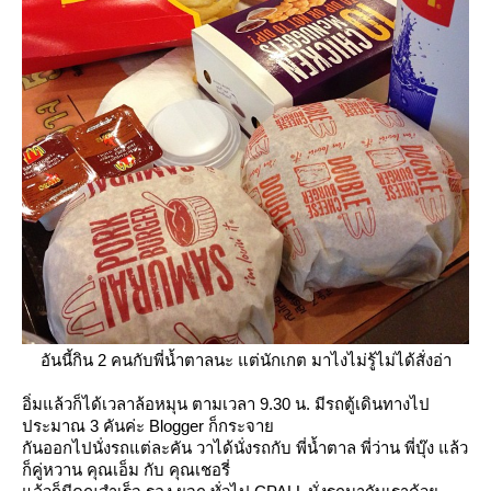
อันนี้กิน 2 คนกับพี่น้ำตาลนะ แต่นักเกต มาไงไม่รู้ไม่ได้สั่งอ่า
อิ่มแล้วก็ได้เวลาล้อหมุน ตามเวลา 9.30 น. มีรถตู้เดินทางไป
ประมาณ 3 คันค่ะ Blogger ก็กระจา
กันออกไปนั่งรถแต่ละคัน วาได้นั่งรถกับ พี่น้ำตาล พี่ว่าน พี่บุ๊ง แล้ว
ก็คู่หวาน คุณเอ็ม กับ คุณเชอรี่