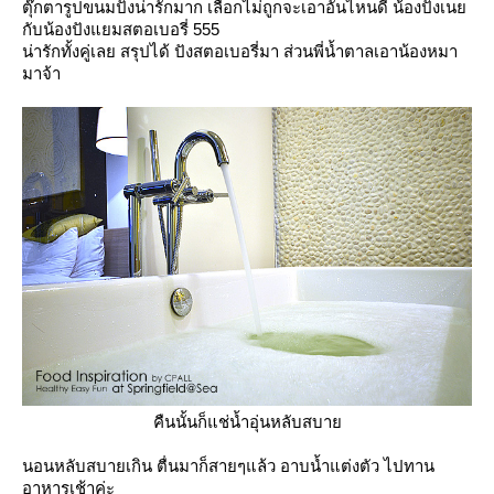
ตุ๊กตารูปขนมปังน่ารักมาก เลือกไม่ถูกจะเอาอันไหนดี น้องปังเน
กับน้องปังแยมสตอเบอรี่ 555
น่ารักทั้งคู่เลย สรุปได้ ปังสตอเบอรี่มา ส่วนพี่น้ำตาลเอาน้องหมา
มาจ้า
คืนนั้นก็แช่น้ำอุ่นหลับสบา
นอนหลับสบายเกิน ตื่นมาก็สายๆแล้ว อาบน้ำแต่งตัว ไปทาน
อาหารเช้าค่ะ