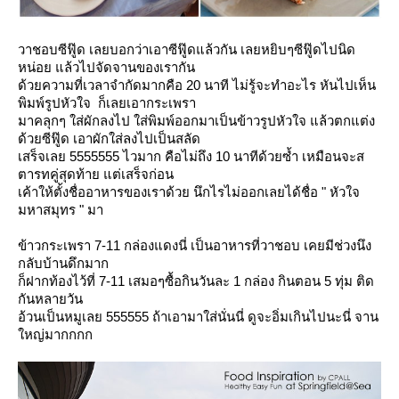
วาชอบซีฟู๊ด เลยบอกว่าเอาซีฟู๊ดแล้วกัน เลยหยิบๆซีฟู๊ดไปนิด
หน่อย แล้วไปจัดจานของเรากัน
ด้วยความที่เวลาจำกัดมากคือ 20 นาที ไม่รู้จะทำอะไร หันไปเห็น
พิมพ์รูปหัวใจ ก็เลยเอากระเพรา
มาคลุกๆ ใส่ผักลงไป ใส่พิมพ์ออกมาเป็นข้าวรูปหัวใจ แล้วตกแต่ง
ด้วยซีฟู๊ด เอาผักใส่ลงไปเป็นสลัด
เสร็จเลย 5555555 ไวมาก คือไม่ถึง 10 นาทีด้วยซ้ำ เหมือนจะส
ตารทคู่สุดท้าย แต่เสร็จก่อน
เค้าให้ตั้งชื่ออาหารของเราด้วย นึกไรไม่ออกเลยได้ชื่อ " หัวใจ
มหาสมุทร " มา
ข้าวกระเพรา 7-11 กล่องแดงนี่ เป็นอาหารที่วาชอบ เคยมีช่วงนึง
กลับบ้านดึกมาก
ก็ฝากท้องไว้ที่ 7-11 เสมอๆซื้อกินวันละ 1 กล่อง กินตอน 5 ทุ่ม ติด
กันหลายวัน
อ้วนเป็นหมูเลย 555555 ถ้าเอามาใส่นั่นนี่ ดูจะอิ่มเกินไปนะนี่ จาน
หญ่มากกกก