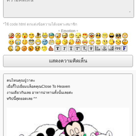
*ใช้ code html ตกแต่งข้อความได้เฉพาะสมาชิก
+
Emotion
+
คนไหนคุณนู๋วาคะ
เมื่อกี้ไปเยี่ยมบล็อคคุณClose To Heaven
งานเดียวกันเลย อาหารน่าทานทั้งนั้นเลยค่ะ
ทริปนี้สุดยอดเลย ^^