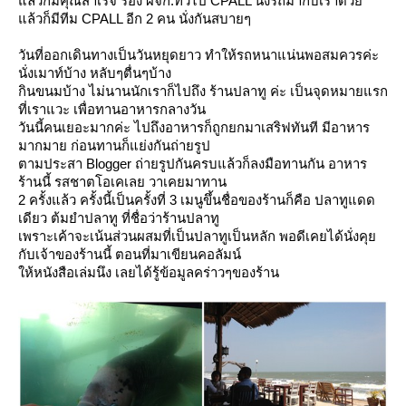
ล้วก็มีคุณสำเร็จ รอง ผจก.ทั่วไป CPALL นั่งรถมากับเราด้ว
ล้วก็มีทีม CPALL อีก 2 คน นั่งกันสบายๆ
วันที่ออกเดินทางเป็นวันหยุดยาว ทำให้รถหนาแน่นพอสมควรค่ะ
นั่งเมาท์บ้าง หลับๆตื่นๆบ้าง
กินขนมบ้าง ไม่นานนักเราก็ไปถึง ร้านปลาทู ค่ะ เป็นจุดหมายแรก
ที่เราแวะ เพื่อทานอาหารกลางวัน
วันนี้คนเยอะมากค่ะ ไปถึงอาหารก็ถูกยกมาเสริฟทันที มีอาหาร
มากมาย ก่อนทานก็แย่งกันถ่ายรูป
ตามประสา Blogger ถ่ายรูปกันครบแล้วก็ลงมือทานกัน อาหาร
ร้านนี้ รสชาตโอเคเลย วาเคยมาทาน
2 ครั้งแล้ว ครั้งนี้เป็นครั้งที่ 3 เมนูขึ้นชื่อของร้านก็คือ ปลาทูแดด
เดียว ต้มยำปลาทู ที่ชื่อว่าร้านปลาทู
เพราะเค้าจะเน้นส่วนผสมที่เป็นปลาทูเป็นหลัก พอดีเคยได้นั่งคุ
กับเจ้าของร้านนี้ ตอนที่มาเขียนคอลัมน์
ห้หนังสือเล่มนึง เลยได้รู้ข้อมูลคร่าวๆของร้าน