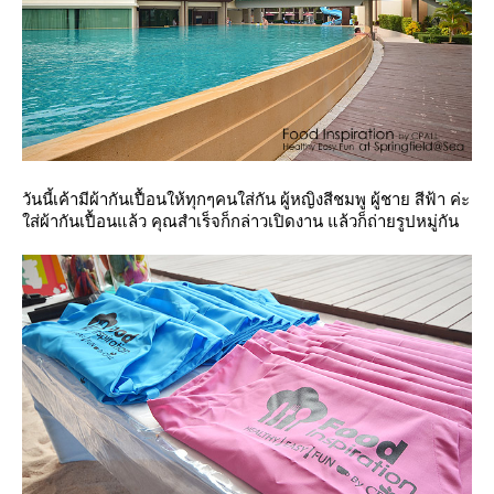
วันนี้เค้ามีผ้ากันเปื้อนให้ทุกๆคนใส่กัน ผู้หญิงสีชมพู ผู้ชาย สีฟ้า ค่ะ
ส่ผ้ากันเปื้อนแล้ว คุณสำเร็จก็กล่าวเปิดงาน แล้วก็ถ่ายรูปหมู่กัน