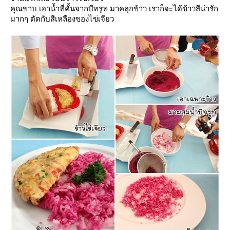
คุณขาบ เอาน้ำที่คั้นจากบีทรูท มาคลุกข้าว เราก็จะได้ข้าวสีน่ารัก
มากๆ ตัดกับสีเหลืองของไข่เจียว