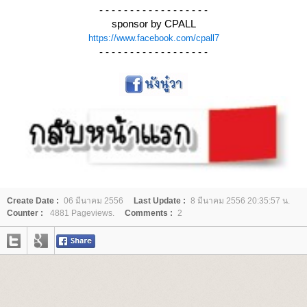
- - - - - - - - - - - - - - - - - -
sponsor by CPALL
https://www.facebook.com/cpall7
- - - - - - - - - - - - - - - - - -
Create Date :
06 มีนาคม 2556
Last Update :
8 มีนาคม 2556 20:35:57 น.
Counter :
4881 Pageviews.
Comments :
2