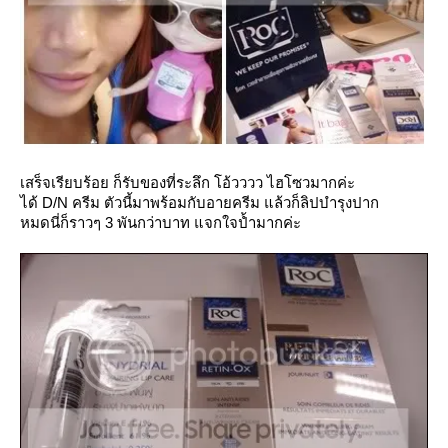
เสร็จเรียบร้อย ก็รับของที่ระลึก โอ้วววว ไฮโซวมากค่ะ
ได้ D/N ครีม ตัวนี้มาพร้อมกับอายครีม แล้วก็ลิปบำรุงปาก
หมดนี่ก็ราวๆ 3 พันกว่าบาท แจกใจป้ำมากค่ะ