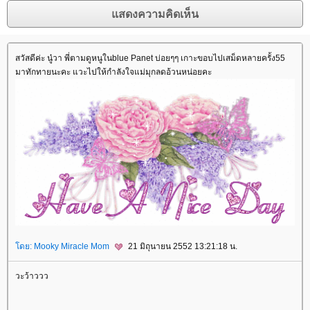
สวัสดีค่ะ นู๋วา พี่ตามดูหนูในblue Panet บ่อยๆๆ เกาะขอบไปเสม็ดหลายครั้ง55
มาทักทายนะคะ แวะไปให้กำลังใจแม่มุกลดอ้วนหน่อยคะ
ดย:
Mooky Miracle Mom
21 มิถุนายน 2552 13:21:18 น.
วะว้าววว