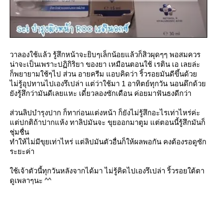
วาลองใช้แล้ว รู้สึกหน้าจะยิบๆเล็กน้อยแล้วก็สิวผุดๆๆ พอสมควร
น่าจะเป็นเพราะปฏิกิริยา ของยา เหมือนตอนใช้ เรติน เอ เลยล่ะ
ก็พยายามใช้ๆไป ส่วน อายครีม แอบคิดว่า ริ้วรอยมันดีขึ้นด้ว
ไม่รู้อุปทานไปเองรึเปล่า แต่ว่าใช้มา 1 อาทิตย์ทุกวัน นอนดึกด้ว
ังรู้สึกว่ามันดีเลยแหะ เดี๋ยวลองซักเดือน ค่อยมาฟันธงดีกว่า
ส่วนลิปบำรุงปาก ก็ทาก่อนแต่งหน้า ก็ยังไม่รู้สึกอะไรเท่าไหร่ค่ะ
ต่ปกติถ้าปากแห้ง ทาลิปมันจะ ขุยออกมาตูม แต่ตอนนี้รู้สึกมันก็
ชุ่มชื่น
ทำให้ไม่มีขุยเท่าไหร่ แต่ลิปมันตัวอื่นก็ให้ผลพอกัน คงต้องรอดูซัก
ระยะค่า
ช้เจ้าตัวนี้ทุกวันหลังจากได้มา ไม่รู้คิดไปเองรึเปล่า ริ้วรอยใต้ตา
ดูเพลาๆนะ ^^