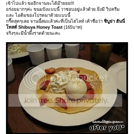
เข้าไปแล้ว ขออีกจานจะได้ม๊ายยย!!!
อร่อยมากๆค่ะ ขนมปังแบบนี้ วาชอบอยู่แล้วด้วย ยิ่งมี วิปครีม
ละ ไอติมของโปรดมาด้วยแบบนี้
กรี๊ดสุดๆเลย จานนี้สมแล้วค่ะที่เป็นไฮไลท์ เค้าชื่อว่า
ชิบูย่า ฮันนี่
ทสต์ Shibuya Honey Toast
(165บาท)
จริงๆจะมีน้ำผึ้งราดด้วยนะคะ