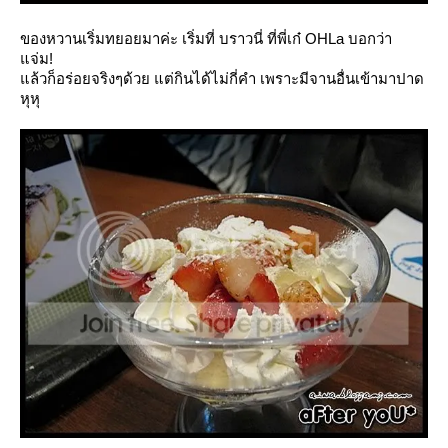
ของหวานเริ่มทยอยมาค่ะ เริ่มที่ บราวนี่ ที่พี่เก๋ OHLa บอกว่า
จ่ม!
ล้วก็อร่อยจริงๆด้วย แต่กินได้ไม่กี่คำ เพราะมีจานอื่นเข้ามาปาด
หุหุ