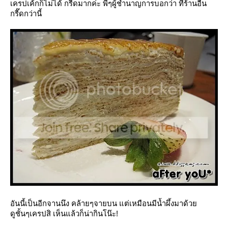
เครปเค้กก็ไม่ได้ กรี๊ดมากค่ะ พี่ๆผู้ชำนาญการบอกว่า ที่ร้านอื่น
กรี๊ดกว่านี้
อันนี้เป็นอีกจานนึง คล้ายๆจายบน แต่เหมือนมีน้ำผึ้งมาด้ว
ดูชั้นๆเครปสิ เห็นแล้วก็น่ากินโน๊ะ!