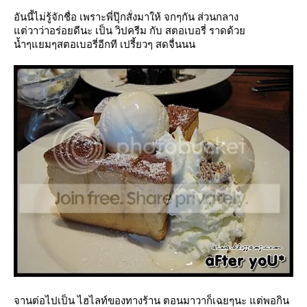
อันนี้ไม่รู้จักชื่อ เพราะพี่ปุ๊กสั่งมาให้ จกๆกัน ส่วนกลาง
ต่วาว่าอร่อยดีนะ เป็น วิปครีม กับ สตอเบอรี่ ราดด้ว
น้ำๆแยมๆสตอเบอรี่อีกที เปรี้ยวๆ สดจื่นนน
จานต่อไปเป็น ไฮไลท์ของทางร้าน ตอนมาวาก็เฉยๆนะ แต่พอกิน