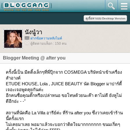
นังนู๋วา
ฝากข้อความหลังไมค์
ผู้ติดตามบล็อก : 150 คน
Blogger Meeting @ after you
ครั้งนี้เป็น มีตติ้งเล็กๆที่พี่ปุ๊กจาก COSMEGA บริษัทนำเข้าเครื่อง
สำอางค์
ETUDE HOUSE, Lola , JUICE BEAUTY นัด Blogger มาปาร์ตี้
เจอะเจอพูดคุยกันค่ะ
อีกคนชื่อคุณตั๊กหรือเปล่าหนอ ขอโทษด้วยนะค๊า ตาไม่ดี ยังหูไม่
ดีอีกอ่ะ - -"
สถานที่นัดคือ La Villa อารีย์ค่ะ ที่ร้าน after you ซึ่งวาเคยเข้าร้าน
นี้ครั้งแรก
ไม่เคยมาเลย พอมาแล้วจะบอกว่าติดใจมากกกกกกก ขนมเริ่ดๆ