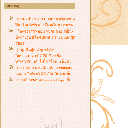
All Blog
รวมพลเสือซุ่ม? 11 ภาพยนตร์แนวมือ
ปืนสไนเปอร์ซุ่มยิงที่คุณไม่ควรพลาด
เรื่องจริงสุดหลอน จับคนตายมายืน-
นั่งถ่ายรูป สร้างเป็นหนัง The Bride สุด
สยอง
สูงสุดคืนสู่สามัญ Adobe
Dreamweaver CC 2017 ละทิ้ง
WYSIWIG กลับไปใช้ "โค้ด" เต็มตัว
YouTube เปิดตัวฟีเจอร์ Community
สื่อสารกับผู้ชมให้ใกล้ชิดกันมากขึ้น
ระบบนำทางของ Google Maps เริ่ม
สดงการจำกัดความเร็วสูงสุดแล้ว
ครั้งแรกที่ Snorlax ไม่นอนหลับและ
ลุกขึ้นสู้ โบนัสสำหรับคนซื้อ Pokemon
Sun & Moon
ไม่ใช่เรื่องโม้แค่ในหนัง มาดูการทำ
ภาพใบหน้าเบลอๆ แบบโมเสค ให้ชัด
ขึ้นด้วย AI
ad
Acer เปิดตัว Predator 21X เกมมิ่ง