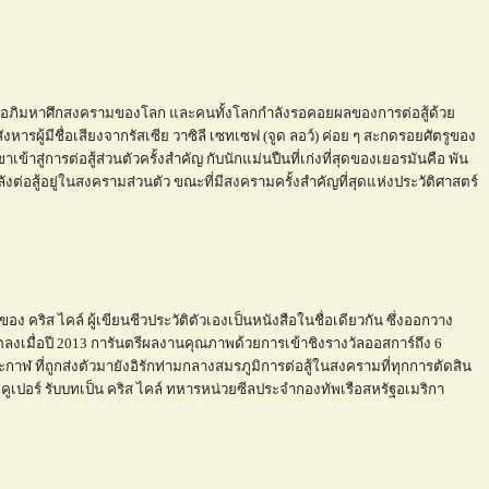
สู้อภิมหาศึกสงครามของโลก และคนทั้งโลกกำลังรอคอยผลของการต่อสู้ด้ว
รผู้มีชื่อเสียงจากรัสเซีย วาซิลี เซทเซฟ (จูด ลอว์) ค่อย ๆ สะกดรอยศัตรูของ
ข้าสู่การต่อสู้ส่วนตัวครั้งสำคัญ กับนักแม่นปืนที่เก่งที่สุดของเยอรมันคือ พัน
ลังต่อสู้อยู่ในสงครามส่วนตัว ขณะที่มีสงครามครั้งสำคัญที่สุดแห่งประวัติศาสตร์
ง คริส ไคล์ ผู้เขียนชีวประวัติตัวเองเป็นหนังสือในชื่อเดียวกัน ซึ่งออกวาง
ิตลงเมื่อปี 2013 การันตรีผลงานคุณภาพด้วยการเข้าชิงรางวัลออสการ์ถึง 6
กาฬ ที่ถูกส่งตัวมายังอิรักท่ามกลางสมรภูมิการต่อสู้ในสงครามที่ทุกการตัดสิน
เปอร์ รับบทเป็น คริส ไคล์ ทหารหน่วยซีลประจำกองทัพเรือสหรัฐอเมริกา