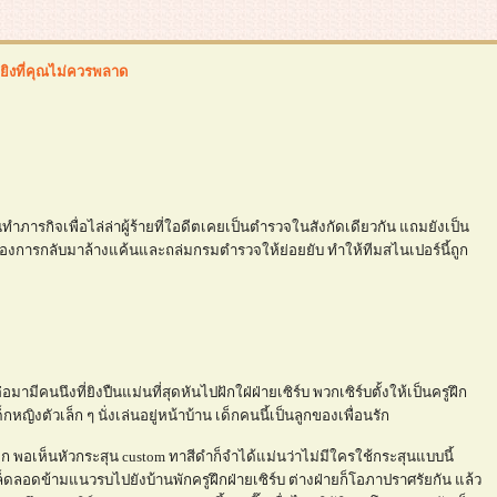
ยิงที่คุณไม่ควรพลาด
ภารกิจเพื่อไล่ล่าผู้ร้ายที่ใอดีตเคยเป็นตำรวจในสังกัดเดียวกัน แถมยังเป็น
ต้องการกลับมาล้างแค้นและถล่มกรมตำรวจให้ย่อยยับ ทำให้ทีมสไนเปอร์นี้ถูก
ต่อมามีคนนึงที่ยิงปืนแม่นที่สุดหันไปฝักใฝ่ฝ่ายเซิร์บ พวกเซิร์บตั้งให้เป็นครูฝึก
งตัวเล็ก ๆ นั่งเล่นอยู่หน้าบ้าน เด็กคนนี้เป็นลูกของเพื่อนรัก
ก พอเห็นหัวกระสุน custom ทาสีดำก็จำได้แม่นว่าไม่มีใครใช้กระสุนแบบนี้
ดลอดข้ามแนวรบไปยังบ้านพักครูฝึกฝ่ายเซิร์บ ต่างฝ่ายก็โอภาปราศรัยกัน แล้ว