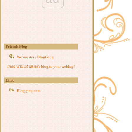
น้ตบุ๊คยักษ์ พร้อมจอโค้ง 21 นิ้ว หนัก
8 กิโลกรัม
ททท. เตรียมปล่อยโปเกมอนหายาก
นพื้นที่ 24 เมืองต้องห้าม...พลาด
อาหารสลายกระดูกและกล้ามเนื้อ
เตือนภัยชาวออนไลน์! "ผจก.แบงก์-
รองผู้การฯปอท
Friends Blog
ไวรัสเฟซบุ๊คมาในรูปแบบของ
Pokémon GO แล้ว
Webmaster - BlogGang
วิธีเสนอตำแหน่ง Pokestop และ Gym
[Add นามแอบแผง's blog to your weblog]
ตามที่เราต้องการ พร้อมรายงาน
ตำแหน่งอันตรายหรือพ
Link
จกฟรี คู่มือ วิธีเล่น Pokemon GO
ภาษาไทย พร้อมข้อมูลโปเกมอนทั้ง
Bloggang.com
151 ตัว
Niantic Labs ยืนยัน แบนผู้เล่นที่ใช้กล
กงใน Pokemon Go แน่นอน
ไมโครซอฟท์ออกเครื่องมือรีเซ็ต
Windows 10 แบบใสสะอาด ปราศจาก
Bloatware จากผู้ผลิตพีซี