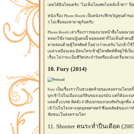
เคยได้ยินไหมครับ “ไม่เห็นโลงศพไม่หลั่งน้ำตา” นี่ค
หนังเรื่อง Phone Booth เป็นหนังระทึกขวัญทุนต่ำของผ
ๆ ไม่เชื่อลองหามาดูกันครับ
Phone Booth เล่าเรื่องราวของนายหน้าสื่อโฆษณาอย่าง ส
หลอกใช้งานคนนู้นคนนี้ พอหมดค่าก็ไม่เห็นหัวคนอื่น
หาหล่อนด้วยตู้โทรศัพท์ ก็อย่างว่าละครับ ไม่กล้าใช
เมล่าเหมือนเคย มีคนโทรเข้าตู้โทรศัพท์ที่สตูใช้เป็นป
เรื่อง ไม่ว่าจะเป็นชีวิตประจำวันหรือแม้แต่เรื่องพาเ
10. Fury (2014)
Fury เป็นเรื่องราวในช่วงสุดท้ายของสงครามโลกครั
บุกเข้าไปในเมืองเบอร์ลินของเยอรมัน แต่ก็ต้องเจอ
ดดดี้ (แบรด พิตต์) จ่าสิบเอกของกองทัพกับลูกทีม 4 
เข้าไปในใจกลางจุดยุทธศาสตร์ ซึ่งผลลัพธ์ของภารกิ
ชัยชนะในสงครามโลก
11. Shooter คนระห่ำปืนเดือด (200