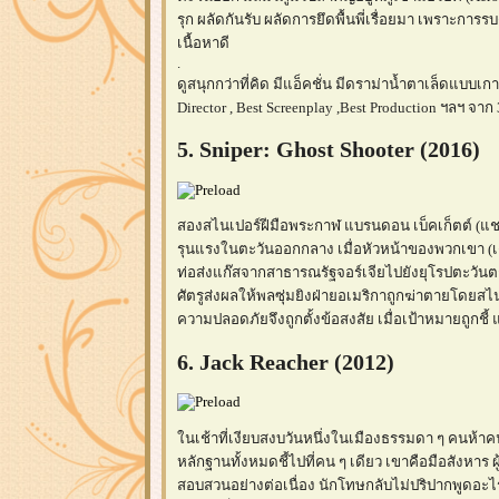
รุก ผลัดกันรับ ผลัดการยึดพื้นพี่เรื่อยมา เพราะการ
เนื้อหาดี
.
ดูสนุกกว่าที่คิด มีแอ็คชั่น มีดราม่าน้ำตาเล็ดแบบเกาหล
Director , Best Screenplay ,Best Production ฯลฯ 
5. Sniper: Ghost Shooter (2016)
สองสไนเปอร์ฝีมือพระกาฬ แบรนดอน เบ็คเก็ตต์ (แชด ไม
รุนแรงในตะวันออกกลาง เมื่อหัวหน้าของพวกเขา (เดนน
ท่อส่งแก๊สจากสาธารณรัฐจอร์เจียไปยังยุโรปตะวันตก
ศัตรูส่งผลให้พลซุ่มยิงฝ่ายอเมริกาถูกฆ่าตายโดยสไ
ความปลอดภัยจึงถูกตั้งข้อสงสัย เมื่อเป้าหมายถูกชี้
6. Jack Reacher (2012)
นเช้าที่เงียบสงบวันหนึ่งในเมืองธรรมดา ๆ คนห้าค
หลักฐานทั้งหมดชี้ไปที่คน ๆ เดียว เขาคือมือสังหาร
สอบสวนอย่างต่อเนื่อง นักโทษกลับไม่ปริปากพูดอะ