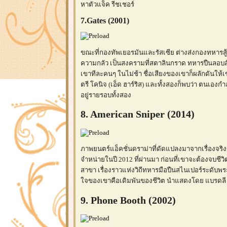
หาตัวแจ็ค รีชเชอร์
7.Gates (2001)
ขณะที่กองทัพเยอรมันและรัสเซีย ต่างส่งกองทหาร
ความกลัว เป็นสงครามที่สตาลินกราด ทหารปืนลอบสังหา
เขาทีละคนๆ ในไม่ช้า ชื่อเสียงของเขาก็ผลักดันให้เขาเ
ตรี โคนิจ (เอ็ด ฮาร์ริส) และทั้งสองก็พบว่า ตนเองกำ
อยู่รายรอบทั้งสอง
8. American Sniper (2014)
ภาพยนตร์แอ็คชั่นดราม่าที่ดัดแปลงมาจากเรื่องจริงขอ
จำหน่ายในปี 2012 ที่ผ่านมา ก่อนที่เขาจะต้องจบชีว
สาขา เรื่องราวแห่งวิถีทหารมือปืนสไนเปอร์ระดับพระ
จของเขาคือเดิมพันของชีวิต นำแสดงโดย แบรดลี คู
9. Phone Booth (2002)