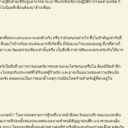
้า ครูฝึกฝ่ายเซิร์บจูบลาภรรยาจะมาขึ้นรถจี๊ปเพื่อไปปฏิบัติการโฉดตามถนัด ก็
ม่น้อยที่เพื่อนต้องมาล้างเพื่อน
ครคือพระเอกและนางเอกตัวจริง หรือว่ามันสนุกอย่างไร ซึ่งไม่สำคัญเท่ากับที่
้เห็นอะไรบ้างกับฉากแต่ละฉากที่เกิดขึ้น มีนัยยะอะไรแอบแฝงอยู่ ทั้งๆที่ต่างก็
าษา และวัฒนธรรมเพียงเท่านั้นหรือ เป็นสิ่งที่เราควรคิดและตระหนักกันให้มาก
์เป็นสิ่งที่วงการภาพยนตร์ควรทบทวนและไตร่ตรองหรือไม่ ต้องมีจิตสำนึก
ะไม่สนุกกับประเทศที่ได้รับบทผู้ร้ายนัก และอาจเป็นฉนวนของความขัดแย้ง
ยดชัง ตลอดจนเป็นการตอกย้ำเหตุการณ์อันโหดร้ายสำหรับผู้ที่ตกอยู่ใน
ของ "แนวหน้า" ในฉากสงครามการสู้รบที่แนวหน้าฝั่งตะวันออกบริเวณแบ่งแยกดิน
ามเกาหลีก่อนทั้งสองประเทศจะลงนามทำสนธิสัญญาสงบศึก แนวชายแดนฝั่ง
k Hills) โดยกองทัพทั้งสองฝ่ายต่างต่อสู้ช่วงชิงดินแดนกันอย่างดุเดือด ผลัดกัน