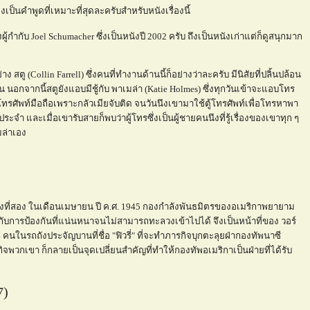
งเป็นคำพูดที่เหมาะที่สุดละครับสำหรับหนังเรื่องนี้
ู้กำกับ Joel Schumacher ซึ่งเป็นหนังปี 2002 ครับ ถึงเป็นหนังเก่าแต่ก็ดูสนุกมาก
ตู (Collin Farrell) ซึ่งคนที่ทำงานด้านนี้ก็อย่างว่าละครับ มีนิสัยที่ปลิ้นปล้อน
 นอกจากนี้สตูยังแอบมีชู้กับ พาเมล่า (Katie Holmes) ซึ่งทุกวันเข้าจะแอบโทร
้โทรศัพท์มือถือเพราะกลัวเมียจับติด จนวันนึงเขามาใช้ตู้โทรศัพท์เพื่อโทรหาพา
ระจำ และเมื่อเขารับสายก็พบว่าผู้โทรซึ่งเป็นผู้ชายคนนึงที่รู้เรื่องของเขาทุก ๆ
มล่าเอง
้งที่สอง ในเดือนเมษายน ปี ค.ศ. 1945 กองกำลังพันธมิตรของอเมริกาพยายาม
กับการป้องกันที่แน่นหนาจนไม่สามารถทะลวงเข้าไปได้ จึงเป็นหน้าที่ของ วอร์
คนในรถถังประจัญบานที่ชื่อ "ฟิวรี่" ที่จะทำภารกิจบุกตะลุยฝ่ากองทัพนาซี
จพวกเขา ก็กลายเป็นจุดเปลี่ยนสำคัญที่ทำให้กองทัพอเมริกาเป็นฝ่ายที่ได้รับ
7)