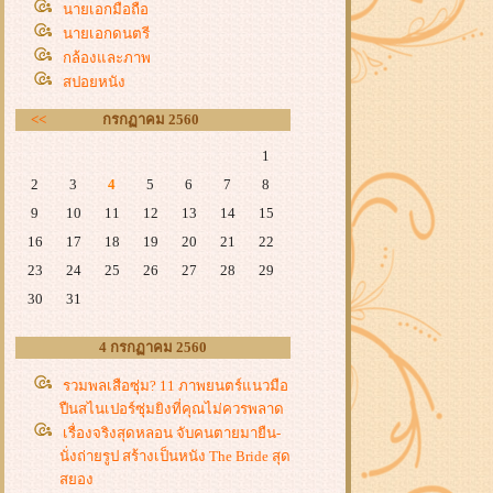
นายเอกมือถือ
นายเอกดนตรี
กล้องและภาพ
สปอยหนัง
<<
กรกฏาคม 2560
1
2
3
4
5
6
7
8
9
10
11
12
13
14
15
16
17
18
19
20
21
22
23
24
25
26
27
28
29
30
31
4 กรกฏาคม 2560
รวมพลเสือซุ่ม? 11 ภาพยนตร์แนวมือ
ปืนสไนเปอร์ซุ่มยิงที่คุณไม่ควรพลาด
เรื่องจริงสุดหลอน จับคนตายมายืน-
นั่งถ่ายรูป สร้างเป็นหนัง The Bride สุด
สยอง