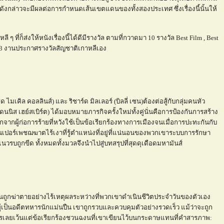
รบดังกล่าวจะมีผลต่อการกำหนดเส้นเขตแดนของทั้งสองประเทศ ซึ่งเรื่องนี้นั้นให้
ี ๆ ที่ก็ส่งให้หนังเรื่องนี้ได้ดีมีรางวัล ตามที่กวาดมา 10 รางวัล Best Film , Best
จาก 3 งานประกาศรางวัลสัญชาติเกาหลีเอง
เคิล คอลลินส์) และ ริชาร์ด มิลเลอร์ (บิลลี่ เซน)ต้องต่อสู้กับกลุ่มคนหัว
ิส เฮย์สเบิร์ต) ได้มอบหมายภารกิจครั้งใหม่ทั้งคู่นั่นคือการป้องกันการสร้าง
จากผู้ก่อการร้ายที่หวังใช้เป็นข้อเรียกร้องทางการเมืองจนเมื่อการปะทะกันกับ
นเปอร์เพชฌฆาตไร้เงาที่รู้ตำแหน่งที่อยู่ที่แน่นอนของพวกเขาระบบการรักษา
 แนวรบถูกขีด ทั้งหมดทั้งมวลจึงนำไปสู่บทสรุปที่สุดดุเดือดมหามันส์
นถูกฆ่าตายอย่างไร้เหตุผลระหว่างที่พวกเขาดำเนินชีวิตประจำวันของตัวเอง
 ผู้เป็นอดีตทหารนักแม่นปืน เขาถูกรวบและควบคุมตัวอย่างรวดเร็ว แม้ว่าจะถูก
ไรเลยเว้นแต่ข้อเรียกร้องชวนฉงนที่เขาเขียนไว้บนกระดาษแทนที่คำสารภาพ: