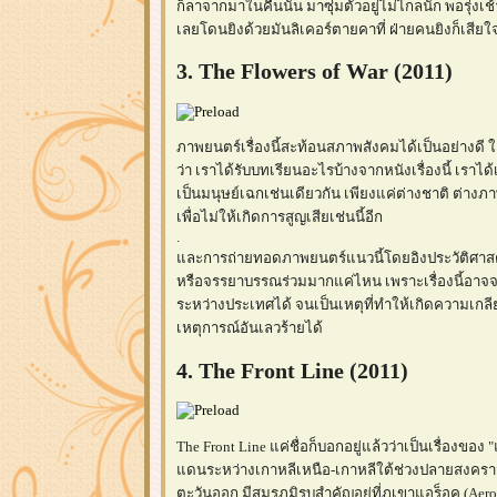
ก็ลาจากมาในคืนนั้น มาซุ่มตัวอยู่ไม่ไกลนัก พอรุ่งเช
เลยโดนยิงด้วยมันลิเคอร์ตายคาที่ ฝ่ายคนยิงก็เสียใจไ
3. The Flowers of War (2011)
ภาพยนตร์เรื่องนี้สะท้อนสภาพสังคมได้เป็นอย่างดี ใ
ว่า เราได้รับบทเรียนอะไรบ้างจากหนังเรื่องนี้ เราได
เป็นมนุษย์เฉกเช่นเดียวกัน เพียงแค่ต่างชาติ ต่างภ
เพื่อไม่ให้เกิดการสูญเสียเช่นนี้อีก
.
ละการถ่ายทอดภาพยนตร์แนวนี้โดยอิงประวัติศาสตร
หรือจรรยาบรรณร่วมมากแค่ไหน เพราะเรื่องนี้อาจจ
ระหว่างประเทศได้ จนเป็นเหตุที่ทำให้เกิดความเกลี
เหตุการณ์อันเลวร้ายได้
4. The Front Line (2011)
The Front Line แค่ชื่อก็บอกอยู่แล้วว่าเป็นเรื่อง
ดนระหว่างเกาหลีเหนือ-เกาหลีใต้ช่วงปลายสงคร
ตะวันออก มีสมรภูมิรบสำคัญอยู่ที่ภูเขาแอร็อค (Aero