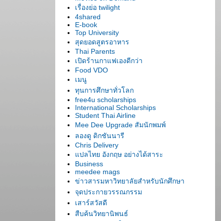
เรื่องย่อ twilight
4shared
E-book
Top University
สุดยอดสูตรอาหาร
Thai Parents
เปิดร้านกาแฟเองดีกว่า
Food VDO
เมนู
ทุนการศึกษาทั่วโลก
free4u scholarships
International Scholarships
Student Thai Airline
Mee Dee Upgrade สัมนักพมพ์
ลองดู ดิกชันนารี
Chris Delivery
ปลไทย อังกฤษ อย่างได้สาระ
Business
meedee mags
ข่าวสารมหาวิทยาลัยสำหรับนักศึกษา
จุดประกายวรรณกรรม
เสาร์สวัสดี
สืบค้นวิทยานิพนธ์