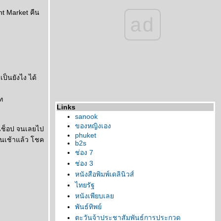
ht Market คืน
ad
ป็นยังไง ได้
ท
Links
sanook
ของหญิงเอง
ดินช็อป จนเลยไป
phuket
ตอนเช้าแล้ว โชค
b2s
ช่อง 7
ช่อง 3
หนังสือพิมพ์เดลินิวส์
ไทยรัฐ
หนังเพียบเล
พันธ์ทิพย์
ตะวันจ้าประชาสัมพันธ์การประกวด