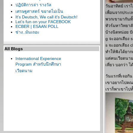
ปฏิบัติการล่า รางวัล
วันอาทิตย์ เราไ
เศรษฐศาสตร์ ขยาดไม่เป็น
เพื่อนจากประเ
It's Deutsch, We call it's Deutsch!
พวกเขามากันทั
Let's fun on your FACEBOOK
ทัวร์มหาวิทยาล
ECBER | ESAAN POLL
ช่าง..มันเถอะ
บ้างนิดหน่อย ป
g จะออกเสียง s
s จะออกเสียง c
All Blogs
ทำให้ฟังได้ยาก
ต่คนเวียดนามก็
International Experience
Program สำหรับนึกศึกษา
เที่ยว บอกว่า ไ
เวียดนาม
วันแรกที่เจอกั
เขาอยากไปคณะ
เราก็พาเขาไปทั