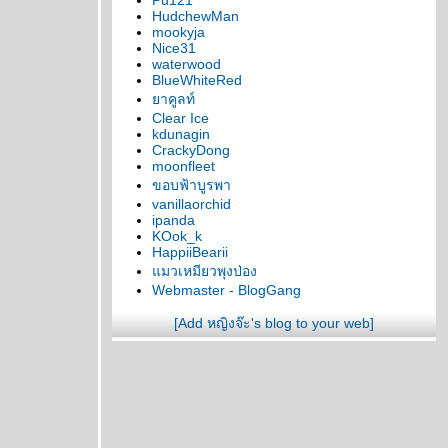
Pu121
HudchewMan
mookyja
Nice31
waterwood
BlueWhiteRed
าคูลท์
Clear Ice
kdunagin
CrackyDong
moonfleet
ขอบฟ้าบูรพา
vanillaorchid
ipanda
KOok_k
HappiiBearii
มวเหมียวพุงป่อง
Webmaster - BlogGang
[Add หญิงจ๊ะ's blog to your web]