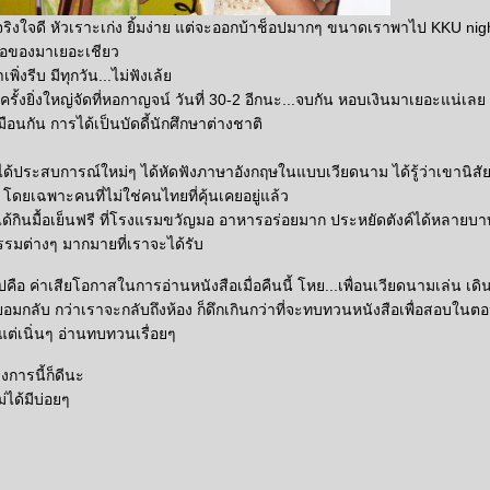
็จริงใจดี หัวเราะเก่ง ยิ้มง่าย แต่จะออกบ้าช็อปมากๆ ขนาดเราพาไป KKU nig
้อของมาเยอะเชียว
เพิ่งรีบ มีทุกวัน...ไม่ฟังเล้
ครั้งยิ่งใหญ่จัดที่หอกาญจน์ วันที่ 30-2 อีกนะ...จบกัน หอบเงินมาเยอะแน่เล
หมือนกัน การได้เป็นบัดดี้นักศึกษาต่างชาติ
ได้ประสบการณ์ใหม่ๆ ได้หัดฟังภาษาอังกฤษในแบบเวียดนาม ได้รู้ว่าเขานิสัยเ
น โดยเฉพาะคนที่ไม่ใช่คนไทยที่คุ้นเคยอยู่แล้ว
ได้กินมื้อเย็นฟรี ที่โรงแรมขวัญมอ อาหารอร่อยมาก ประหยัดตังค์ได้หลายบา
รรมต่างๆ มากมายที่เราจะได้รับ
ปคือ ค่าเสียโอกาสในการอ่านหนังสือเมื่อคืนนี้ โหย...เพื่อนเวียดนามเล่น เ
ไม่ยอมกลับ กว่าเราจะกลับถึงห้อง ก็ดึกเกินกว่าที่จะทบทวนหนังสือเพื่อสอบใน
าแต่เนิ่นๆ อ่านทบทวนเรื่อยๆ
การนี้ก็ดีนะ
ได้มีบ่อยๆ