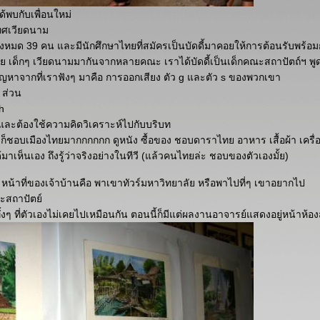
ด้พบกับเพื่อนใหม่
ทศเวียดนาม
้งหมด 39 คน และมีนักศึกษาไทยที่สมัครเป็นบัดดี้มาคอยให้การต้อนรับพร้อ
ัย เด็กๆ เวียดนามมากันจากหลายคณะ เราได้บัดดี้เป็นเด็กคณะสถาปัตถ์ฯ พ
ัญหาจากที่เราฟังๆ มาคือ การออกเสียง ตัว g และตัว s ของพวกเขา
 ส่วน
h
และต้องใช้ความคิดวิเคราะห์ไปกับบริบท
ชอบเมืองไทยมากกกกกก ดูหนัง ซื้อของ ชอบดาราไทย อาหาร เสื้อผ้า เครื่อง
ด้มาเห็นเอง ถึงรู้ว่าจริงอย่างในทีวี (แล้วคนไทยล่ะ ชอบของตัวเองมั้ย)
น หน้าที่ของเจ้าบ้านคือ พาเขาทัวร์มหาวิทยาลัย หรือพาไปที่ๆ เขาอยากไป
สถาปัตย์
้งๆ ที่ตัวเองไม่เคยไปเหมือนกัน ตอนนี้ก็มีแต่ผลงานอาจารย์แสดงอยู่หน้าห้