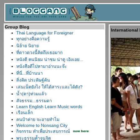
Group Blog
International
Thai Language for Foreigner
ทุกอย่างคือความรู้
นิย้าย นิยา
ที่ดาวดวงนี้คิดถึงเธอมาก
หนังดี คนนิยม น่าชม น่าดู เอิงเอย...
หนังสือดีไปหามาอ่านนะจ๊ะ
ที่นี่...ที่บ้านนา
สิ่งคิด ประดิษฐ์ค้น
เล่นเน็ตยังไง ให้ได้สาระและได้ตัง?
น้ำ(ตา)ท่วมแล้ว
สัจธรรม...ธรรมดา
Learn English Learn Music words
เรือนเล็ก
คนบ้าค่าย จะอายทำไม
Welcome to Nonsang City
กิจกรรม ทำเพื่อประสบการณ์
พระธรรมค้ำจุนจิต