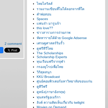
ไทยไลริคส์
รวมงานเขียนที่ไม่ได้ลอกจากที่ใด
คำพ่อสอน
Spaces
ฟนจ๋า มารูนจ้า
this love??
ข่าวสารวงการถ่ายภาพ
หัดหารายได้ด้วย Google Adsense
เศรษฐศาสตร์ริมรั้ว
2 comment
ดูฟรีทีวีไท
k
The Scholarships
Scholarship Experts
ทุนเรียนฟรีจากจุฬา
กรองยุโรปเพื่อไท
วิกิสุดสนุก
KKU Broadcast
ศูนย์คอมพิวเตอร์มหาวิทยาลัยขอนแก่น
ดูทีวีฟรี
ดูหนัง(ภาษาอังกฤษ)
ทุนสหรัฐอเมริกา
ลิงค์ ความคิดเห็นเกี่ยวกับ twilight
Movies on Demand