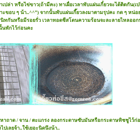
้ำเปล่า หรือไข่ขาว(ถ้ามีคะ) ทาเผื่อเวลาพับแผ่นเกี๋ยวจะได้ติดกัน(
พาะขอบ ๆ น้า..^^”) จากนั้นพับแผ่นเกี๊ยวลงมาตามรุปคะ กด ๆ หน่อย
วไม่สนิทกันหรือมีรอยรั่ว เวลาทอดชีสโดนความร้อนจะละลายไหลออก
ั้นพักไว้ก่อนคะ
ากหาถาด / จาน / ตะแกรง ลองกระดาษซับมันหรือกระดาษทิชชูไว้ก่
ปเลยจ้า..ใช้เยอะนิดนึงน้า..