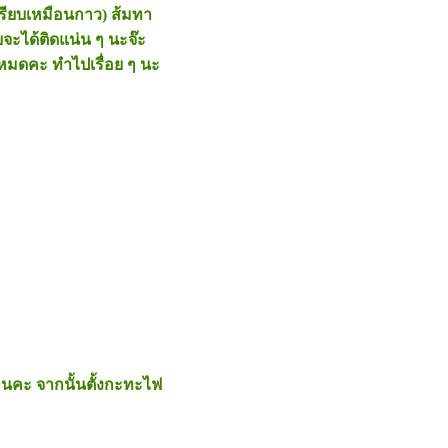
เปรียบเหมือนกาว) ส้มทา
จะได้ติดแน่น ๆ นะจ๊ะ
หมดคะ ทำไปเรื่อย ๆ นะ
อนคะ จากนั้นตั้งกะทะไฟ