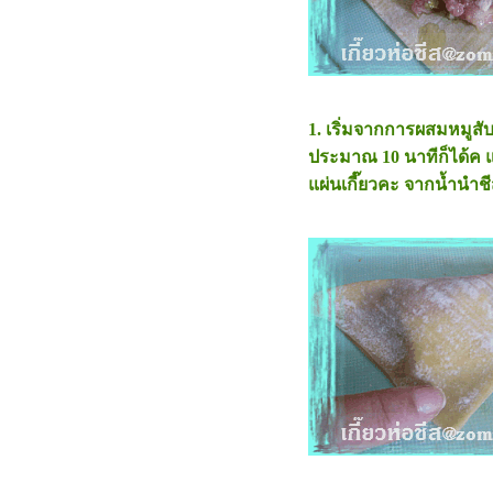
1. เริ่มจากการผสมหมูสั
ประมาณ 10 นาทีก็ได้ค 
ผ่นเกี๊ยวคะ จากน้ำนำชีส