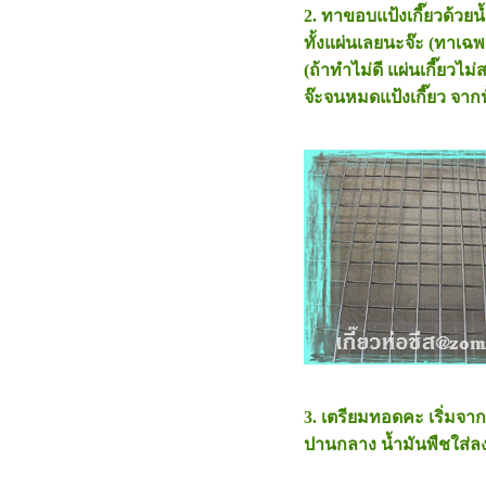
2. ทาขอบแป้งเกี๊ยวด้วยน
ทั้งแผ่นเลยนะจ๊ะ (ทาเฉ
(ถ้าทำไม่ดี แผ่นเกี๊ย
จ๊ะจนหมดแป้งเกี๊ยว จากน
3. เตรียมทอดคะ เริ่มจ
ปานกลาง น้ำมันพืชใส่ลงไ