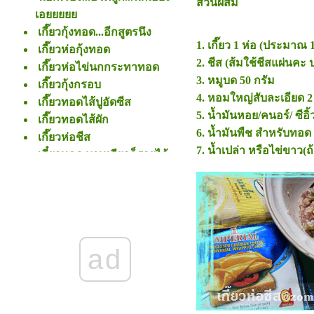
ส่วนผสม
เอ
เกี๊ยวกุ้งทอด...อีกสูตรนึง
1. เกี๊ยว 1 ห่อ (ประมาณ 
เกี๊ยวห่อกุ้งทอด
2. ชีส (ส้มใช้ชีสแผ่นคะ
เกี๊ยวห่อไข่นกกระทาทอด
3. หมูบด 50 กรัม
เกี๊ยวกุ้งกรอบ
4. หอมใหญ่สับละเอียด 2
เกี๊ยวทอดไส้ปูอัดซีส
5. น้ำมันหอย/คนอร์/ ซีอ
เกี๊ยวทอดไส้ผัก
6. น้ำมันพืช สำหรับทอด
เกี๊ยวห่อชีส
7. น้ำเปล่า หรือไข่ขาว(ถ
เกี๋ยวทอด บาทเดียวก็รวยได้
เกี๊ยวหมูทอด : รสมือแม่นา
ad