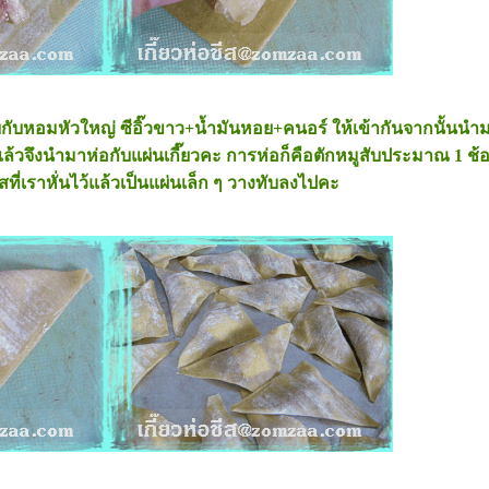
บกับหอมหัวใหญ่ ซีอิ๊วขาว+น้ำมันหอย+คนอร์ ให้เข้ากันจากนั้นนำ
แล้วจึงนำมาห่อกับแผ่นเกี๊ยวคะ การห่อก็คือตักหมูสับประมาณ 1
ที่เราหั่นไว้แล้วเป็นแผ่นเล็ก ๆ วางทับลงไปคะ