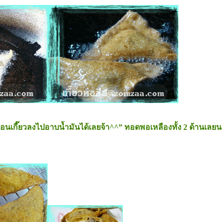
ย่อนเกี๊ยวลงไปอาบน้ำมันได้เลยจ้า^^” ทอดพอเหลืองทั้ง 2 ด้านเล