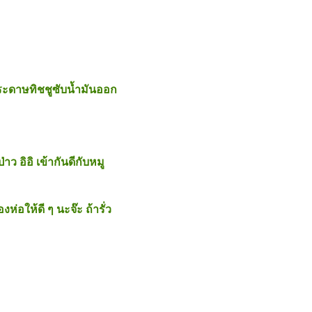
กระดาษทิชชูซับน้ำมันออก
่าว อิอิ เข้ากันดีกับหมู
ห่อให้ดี ๆ นะจ๊ะ ถ้ารั่ว