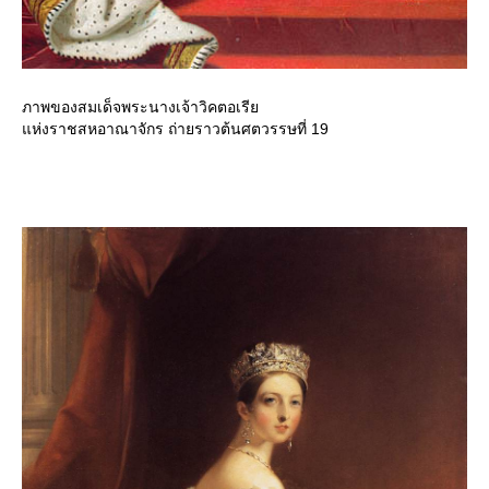
ภาพของสมเด็จพระนางเจ้าวิคตอเรี
ห่งราชสหอาณาจักร ถ่ายราวต้นศตวรรษที่ 19