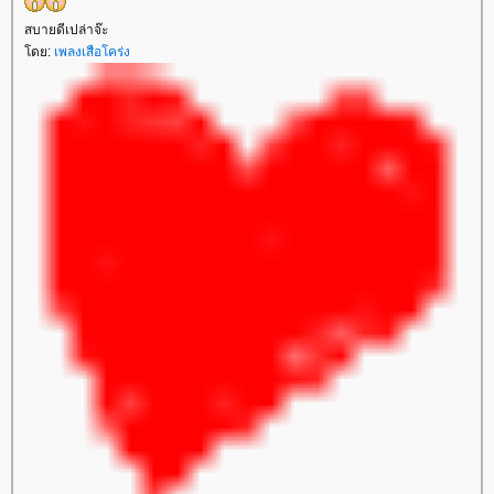
สบายดีเปล่าจ๊ะ
ดย:
เพลงเสือโคร่ง