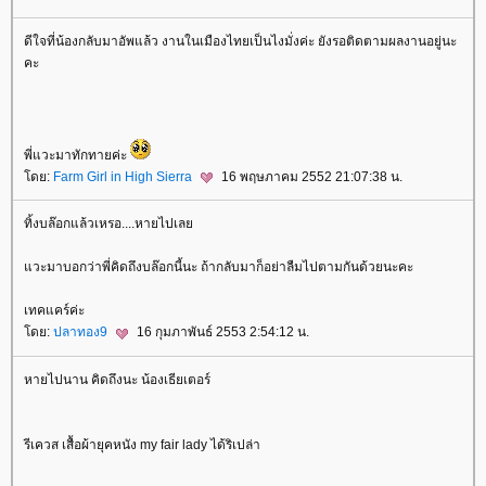
ดีใจที่น้องกลับมาอัพแล้ว งานในเมืองไทยเป็นไงมั่งค่ะ ยังรอติดตามผลงานอยู่นะ
คะ
พี่แวะมาทักทายค่ะ
ดย:
Farm Girl in High Sierra
16 พฤษภาคม 2552 21:07:38 น.
ทิ้งบล๊อกแล้วเหรอ....หายไปเล
วะมาบอกว่าพี่คิดถึงบล๊อกนี้นะ ถ้ากลับมาก็อย่าลืมไปตามกันด้วยนะคะ
เทคแคร์ค่ะ
ดย:
ปลาทอง9
16 กุมภาพันธ์ 2553 2:54:12 น.
หายไปนาน คิดถึงนะ น้องเธียเตอร์
รีเควส เสื้อผ้ายุคหนัง my fair lady ได้ริเปล่า