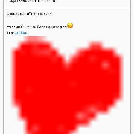
5 พฤศจิกายน 2551 16:32:29 น.
วะมาชมภาพจิตรกรรมสวยๆ
สุขภาพแข็งแรงและมีความสุขมากๆเจา
ดย:
ม่เฮือน