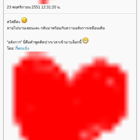
23 พฤศจิกายน 2551 12:31:20 น.
สวัสดีค่ะ
หายไปนานเลยนะคะ กลับมาพร้อมกับความอลังการเหมือนเดิม
"อลังการ" นี่คือคำพูดติดปากเวลาเข้ามาบล็อกนี้
ดย:
กี๋พกแป้ง