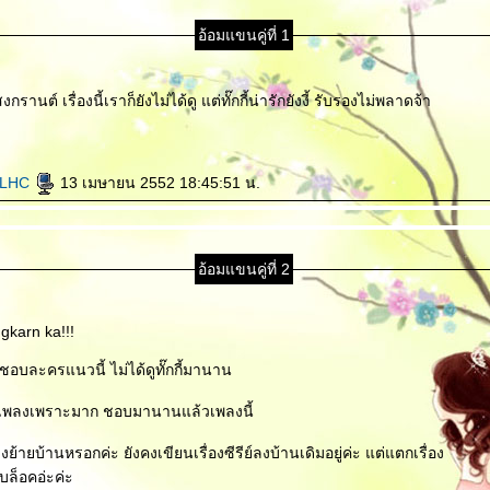
อ้อมแขนคู่ที่ 1
รานต์ เรื่องนี้เราก็ยังไม่ได้ดู แต่ทั๊กกี้น่ารักยังงี้ รับรองไม่พลาดจ้า
LHC
13 เมษายน 2552 18:45:51 น.
อ้อมแขนคู่ที่ 2
karn ka!!!
 ชอบละครแนวนี้ ไม่ได้ดูทั๊กกี้มานาน
ไง เพลงเพราะมาก ชอบมานานแล้วเพลงนี้
ชิงย้ายบ้านหรอกค่ะ ยังคงเขียนเรื่องซีรีย์ลงบ้านเดิมอยู่ค่ะ แต่แตกเรื่อง
บล็อคอ่ะค่ะ