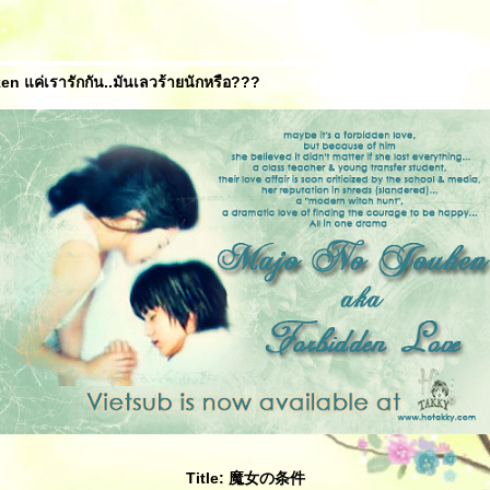
n แค่เรารักกัน..มันเลวร้ายนักหรือ???
Title: 魔女の条件