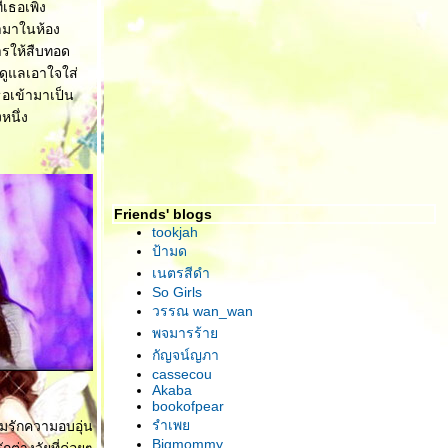
เธอเพิ่ง
้ามาในห้อง
การให้สืบทอด
มดูแลเอาใจใส่
ธอเข้ามาเป็น
หนึ่ง
Friends' blogs
tookjah
ป้ามด
เนตรสีดำ
So Girls
วรรณ wan_wan
พจมารร้า
กัญจน์ญภา
cassecou
Akaba
bookofpear
รำเพ
มรักความอบอุ่น
Bigmommy