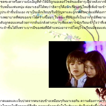
คชะตาหรือความบังเอิญที่ทำให้มิจิถูกมอเตอร์ไซค์ของฮิคารุเฉี่ยวหลังจากที่
บหมั้นแฟนหนุ่ม ต่อมาเธอก็ได้พบว่าฮิคารุก็คือนักเรียนคนใหม่ที่เพิ่งย้ายเข
ครูประจำชั้นนั่นเอง เขาเป็นเด็กเงียบขรึมมีปัญหาและถูกกดดันจากแม่ที่ต้อง
รงพยาบาลที่พ่อของเขาได้สร้างขึ้นมา ในขณะที่มิจิเองก็เป็นอาจารย์ที่พยา
กลับถูกตอบแทนด้วยการกลั่นแกล้งต่างๆนาๆเพียงเพราะนักเรียนเข้าใจว่าที่เ
ระจำชั้นได้ก็เพราะบารมีของพ่อที่มีตำแหน่งอาจารย์ใหญ่โรงเรียนมัธยมแห่ง
่มีบาดแผลและเจ็บปวดจากคนรอบข้างเหมือนๆกันมาเจอกัน ความต้องการควา