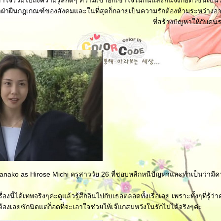
้าใจรวมไปถึงความรู้สึกดีๆ ความเข้าอกเข้าใจในกันและกันจึงก่อตัวขึ้นเป็นรั
าฝ่าฝืนกฎเกณฑ์ของสังคมและในที่สุดก็กลายเป็นความรักต้องห้ามระหว่างอาจ
ที่สร้างปัญหาให้กับคนร
nako as Hirose Michi ครูสาววัย 26 ที่ชอบหลีกหนีปัญหาและทำเป็นว่ามีค
องนี้ได้เทพจริงๆค่ะดูแล้วรู้สึกอินไปกับเธอตลอดทั้งเรื่อเลย เพราะทั้งๆที่รู้ว่
ต้องเลยซักนิดแต่ก็อดที่จะเอาใจช่วยให้เจ๊แกสมหวังในรักไม่ได้จริงๆค่ะ