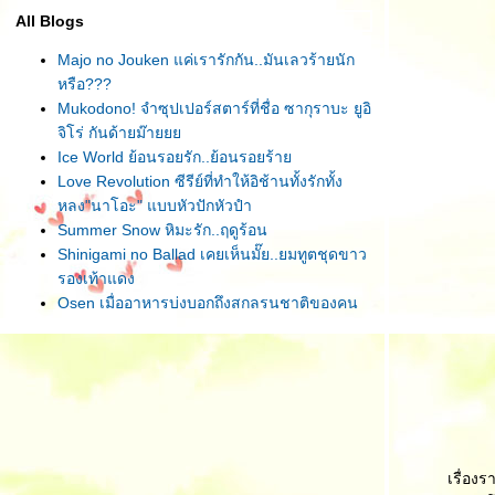
All Blogs
Majo no Jouken แค่เรารักกัน..มันเลวร้ายนัก
หรือ???
Mukodono! จำซุปเปอร์สตาร์ที่ชื่อ ซากุราบะ ยูอิ
จิโร่ กันด้ายม๊า
Ice World ย้อนรอยรัก..ย้อนรอยร้า
Love Revolution ซีรีย์ที่ทำให้อิช้านทั้งรักทั้ง
หลง"นาโอะ" แบบหัวปักหัวปำ
Summer Snow หิมะรัก..ฤดูร้อน
Shinigami no Ballad เคยเห็นมั๊ย..ยมทูตชุดขาว
รองเท้าแดง
Osen เมื่ออาหารบ่งบอกถึงสกุลรุนชาติของคน
ทำ
Honey&Clover มิตรภาพ สวยงามตลอดไป
Remote จู่ๆ...ดูจบแล้วอยากเป็นสายลับ
To The One I Love เพราะรัก...ถึงได้บอกลา
Code Blue ดูแล้วอยากเป็นยายจริงๆ
เรื่องร