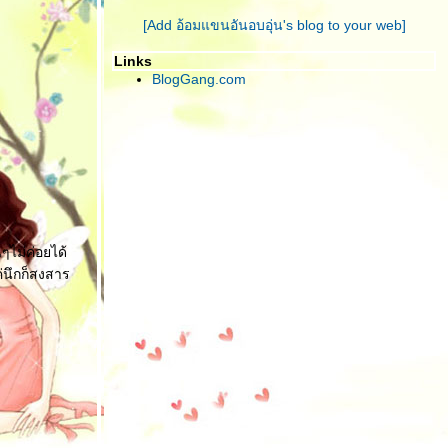
[Add อ้อมแขนอันอบอุ่น's blog to your web]
Links
BlogGang.com
ๆไม่ค่อยได้
แค่นึกก็สงสาร