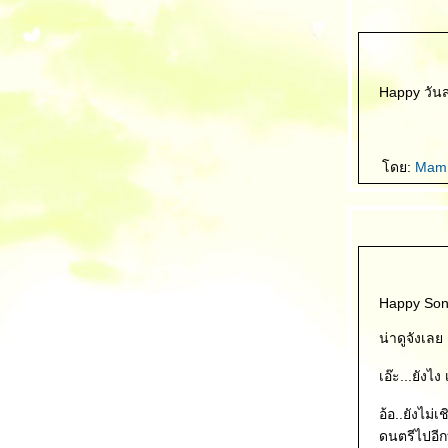
Happy วันสงก
ดย:
Mam
Happy Song
น่าดูจังเลย
เอ๊ะ...ยัง
อ้อ..ยังไม่เ
ดนตรีไปอีก