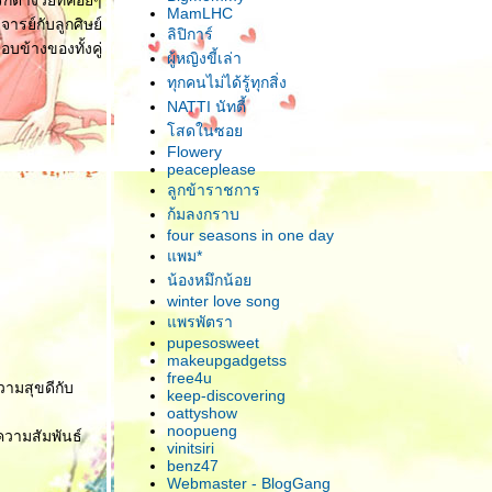
กต่างวัยที่ค่อยๆ
MamLHC
ารย์กับลูกศิษย์
ลิปิการ์
อบข้างของทั้งคู่
ผู้หญิงขี้เล่า
ทุกคนไม่ได้รู้ทุกสิ่ง
NATTI นัทตี้
สดในซอ
Flowery
peaceplease
ลูกข้าราชการ
ก้มลงกราบ
four seasons in one day
พม*
น้องหมึกน้อ
winter love song
พรพัตรา
pupesosweet
makeupgadgetss
free4u
วามสุขดีกับ
keep-discovering
oattyshow
noopueng
าความสัมพันธ์
vinitsiri
benz47
Webmaster - BlogGang