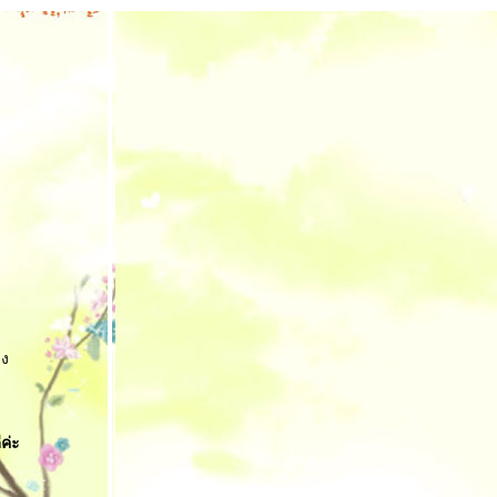
าง
ค่ะ