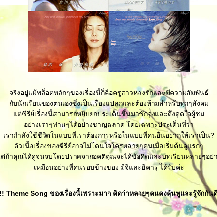
จริงอยู่แม้พล็อตหลักๆของเรื่องนี้ก็คือครูสาวหลงรักและมีความสัมพันธ์
กับนักเรียนของตนเองซึ่งเป็นเรื่องแปลกและต้องห้ามสำหรับทุกๆสังคม
ต่ซีรีย์เรื่องนี้สามารถหยิบยกประเด็นขึ้นมาชักจูงและดึงดูดใจผู้ชม
อย่างเราๆท่านๆได้อย่างชาญฉลาด โดยเฉพาะประเด็นที่ว่า
เรากำลังใช้ชีวิตในแบบที่เราต้องการหรือในแบบที่คนอื่นอยากให้เราเป็น?
ตัวเนื้อเรื่องของซีรีย์อาจไม่โดนใจใครหลายๆคนเมื่อเริ่มต้นดูแรกๆ
ต่ถ้าคุณได้ดูจนจบโดยปราศจากอคติคุณจะได้ข้อคิดและบทเรียนหลายๆอย่
เหมือนอย่างที่คนรอบข้างของ มิจิและฮิคารุ ได้รับค่ะ
อ!! Theme Song ของเรื่องนี้เพราะมาก คิดว่าหลายๆคนคงคุ้นหูและรู้จักกันดี