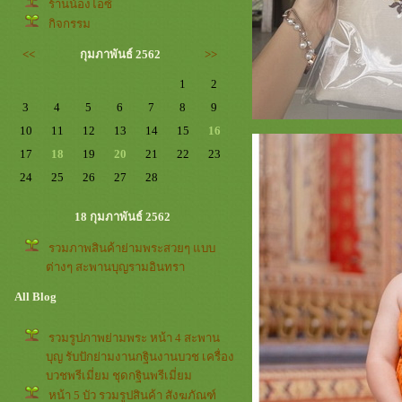
ร้านน้องไอซ์
กิจกรรม
<<
กุมภาพันธ์ 2562
>>
1
2
3
4
5
6
7
8
9
10
11
12
13
14
15
16
17
18
19
20
21
22
23
24
25
26
27
28
18 กุมภาพันธ์ 2562
รวมภาพสินค้าย่ามพระสวยๆ แบบ
ต่างๆ สะพานบุญรามอินทรา
All Blog
รวมรูปภาพย่ามพระ หน้า 4 สะพาน
บุญ รับปักย่ามงานกฐินงานบวช เครื่อง
บวชพรีเมี่ยม ชุดกฐินพรีเมี่ยม
หน้า 5 บัว รวมรูปสินค้า สังฆภัณฑ์