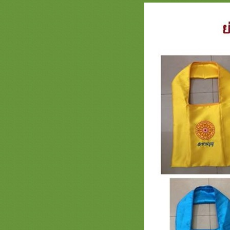
วันเกิด สะพานบุญ
สินค้า ธีมดอกบัว ( ต่อ ) สะพานบุญ
หน้า 3 ครอบไตร ตามปัตรรูปดอกบัว
่ามลายดอกบัว
ธีมพญานาค หน้า 3 ตาลปัตร ย่าม
หมอนอิง ครอบไตร ลายพญานาค
สะพานบุญ
ธีมธรรมจักร หน้า 3 สะพานบุญ
สัปทนสวยๆ รับปักชื่อตาลปัตร ย่าม
หมอนอิง งานสวยๆงานดีคุณภาพ
รวมภาพสินค้า ธีมนกยูงกฐิน ต้นกฐิน
นกยูง หน้า 3 สะพานบุญ ครอบไตร
กฐินสวยๆ งานชาววัง รับปักชื่อ
ตาลปัตร
สินค้าเซรามิกส์ กระเบื้อง แก้ว ของ
ตกได้ ขนาดแจกันมุก ลุ้งลอยอังคาร
หน้า 2 ( ตอน31.1 ) สะพานบุญ
รวมภาพงานตาลปัตรสำเร็จรูป
ตาลปัตรกฐิน สะพานบุญ ต่อหน้า 3 -
0896891465
รวมรูปย่าม หน้า 2 สะพานบุญ 089-