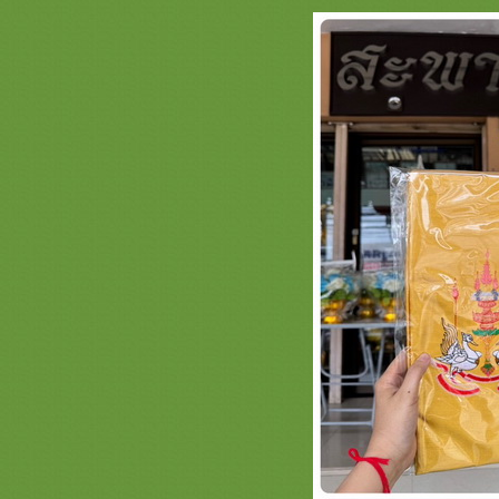
เครื่องบวชพรีเมี่ยม ครอบไตรพรีเมี่
ม กฐินไฮโซ
รวมภาพสินค้า นกยูง หน้า 2 ครอบ
ไตรกฐินสวยๆ เครื่องบวชพระใหม่
ครบชุดสวยๆ กองบวชงามๆ ตาลปัตร
่ามสัปทน
รวมภาพอาสนะแบบต่างๆ สะพานบุญ
ปรดสั่งล่วงหน้า 089-6891465
รวมภาพสินค้าย่ามพระสวยๆ แบบ
ต่างๆ สะพานบุญรามอินทรา
รวมภาพตาลปัตรสวยๆ งานสำเร็จรูป
ร้านสะพานบุญ 089-6891465
งานพระประดับพลอยสวารอฟสกี้
คริสตัล สะพานบุญ รามอินทรา 089-
6891465
รวมภาพ ย่ามพระ ตาลปัตรสวยๆ ลา
พระพุทธเจ้า และสินค้าลายพระ
สะพานบุญ
รีวิวการจัดโต๊ะ ชุดบวชพระใหม่ /
กฐิน หน้า 2 สะพานบุญ
@saphanboon109