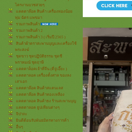
ไตรงานบวชสวยๆ
คตตาล๊อค สินค้า เครื่องทองน้อ
พุ่ม ฉัตร แพขมา
รวมภาพสินค้า
รวมภาพสินค้า 2
รวมภาพสินค้า 3 ( เริ่มปี 2565 )
สินค้าผ้าตราสะพานบุญและเครื่องใช้
พระสงฆ์
ชุดขาว ชุดปฏิบัติธรรม ชุดชี
พราหมณ์ ชุดฤาษี
คตตาล็อคเจ้าที่จีน (ตี่จู่เอี๊ยะ )
คตตาลอค เครื่องตั้งศาล ของลง
เสาเอก
คตตาล๊อค สินค้าสแตนเลส
คตตาล๊อค สินค้าทองเหลือง
คตตาลอค สินค้าธง ร้านสะพานบุญ
คตตาลอค ธูปเทียนต่างๆ
จิปาถะ
ินดีต้อนรับพันธมิตรทางการค้า
อื่นๆ