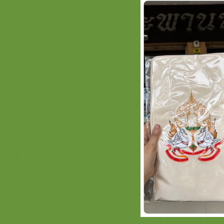
ปี2563 รวมภาพธีมพญานาคหน้า1
สะพานบุญ 089-6891465 ครอบไตร
พญานาค ตาลปัตรพญานาค ย่ามลา
พญานาค และอื่นๆ
การจัดตั้งโต๊ะ งานบวชพระใหม่ /
กฐิน จากลูกค้าร้านสะพานบุญ
รามอินทรา
ขนาดโต๊ะยอด ตั่งไม้สัก ฐานรองพระ
ต๊ะวางพระพุทธรูป สะพานบุญ
@saphanboon109
รีวิวการจัดสังฆทานถุงตาข่า
สะพานบุญ ไลน์ : @saphanboon109
รวมภาพธรรมจักร หน้า 1 ครอบไตร
ธรรมจักรสวยๆ สัปทนงามๆ ย่ามพระ
ตาลปัตร รับงานปักชื่อ
รวมภาพธีมดอกบัว - งานบัวศิลปาชีพ
สะพานบุญ หน้า 1 ครอบไตรดอกบัว
สวยๆ เครื่องบวชพระสวยๆ กฐินสวยๆ
รวมภาพงานไม้สวยๆ ประดับกองกฐิน
พุ่มกฐิน ต้นกฐิน สะพานบุญ 089-
6891465