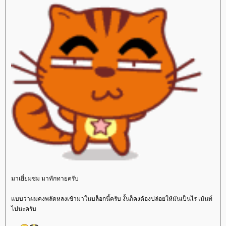
มาเยี่ยมชม มาทักทายครับ
บบว่าผมคงพลัดหลงเข้ามาในบล็อกนี้ครับ งั้นก็คงต้องปล่อยให้มันเป็นไร เม้นท์
ไปนะครับ