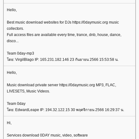
Hello,
Best music download websites for DJs https://0daymusic.org music
collectors.
Full access files are available every time, trance, dnb, house, dance,
disco...
Team 0day-mp3
ดย: VirgilBlago IP: 165.231.182.146 23 กันยายน 2566 15:53:58 น.
Hello,
Music download private server https://0daymusic.org MP3, FLAC,
LIVESETS, Music Videos.
Team 0day
ดย: EdwardLeape IP: 194.32.122.15 30 พฤศจิกายน 2566 16:29:37 น.
Hi,
Services download 0DAY music, video, software