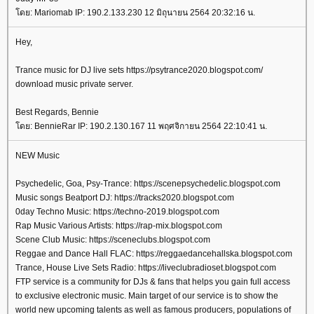
ดย: Mariomab IP: 190.2.133.230 12 มิถุนายน 2564 20:32:16 น.
Hey,
Trance music for DJ live sets https://psytrance2020.blogspot.com/
download music private server.
Best Regards, Bennie
ดย: BennieRar IP: 190.2.130.167 11 พฤศจิกายน 2564 22:10:41 น.
NEW Music
Psychedelic, Goa, Psy-Trance: https://scenepsychedelic.blogspot.com
Music songs Beatport DJ: https://tracks2020.blogspot.com
0day Techno Music: https://techno-2019.blogspot.com
Rap Music Various Artists: https://rap-mix.blogspot.com
Scene Club Music: https://sceneclubs.blogspot.com
Reggae and Dance Hall FLAC: https://reggaedancehallska.blogspot.com
Trance, House Live Sets Radio: https://liveclubradioset.blogspot.com
FTP service is a community for DJs & fans that helps you gain full access
to exclusive electronic music. Main target of our service is to show the
world new upcoming talents as well as famous producers, populations of