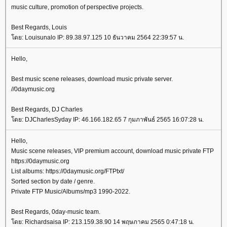
music culture, promotion of perspective projects.
Best Regards, Louis
ดย: Louisunalo IP: 89.38.97.125 10 ธันวาคม 2564 22:39:57 น.
Hello,
Best music scene releases, download music private server.
//0daymusic.org
Best Regards, DJ Charles
ดย: DJCharlesSyday IP: 46.166.182.65 7 กุมภาพันธ์ 2565 16:07:28 น.
Hello,
Music scene releases, VIP premium account, download music private FTP
https://0daymusic.org
List albums: https://0daymusic.org/FTPtxt/
Sorted section by date / genre.
Private FTP Music/Albums/mp3 1990-2022.
Best Regards, 0day-music team.
ดย: Richardsaisa IP: 213.159.38.90 14 พฤษภาคม 2565 0:47:18 น.