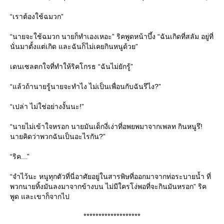
“เราต้องใช้ฉมวก”
“นายจะใช้ฉมวก นายก็ทำเองเหอะ” ริคพูดหน้าบึ้ง “ฉันเกิดที่สลัม อยู่ที่
นั่นมาตั้งแต่เกิด และฉันก็ไม่เคยกินหนูด้วย”
เดนเซลตกใจที่ทำให้ริคโกรธ “ฉันไม่ยักรู้”
“แล้วถ้านายรู้นายจะทำไง ไม่เป็นเพื่อนกับฉันรึไง?”
“เปล่า ไม่ใช่อย่างงั้นนะ!”
“นายไม่เข้าใจหรอก นายมันเด็กงี่เง่าที่อพยพมาจากเพลท กินหนูรึ!
นายคิดว่าพวกฉันเป็นอะไรกัน?”
“ริค...”
“จำไว้นะ หนูทุกตัวที่นี่อาศัยอยู่ในสารพิษที่ออกมาจากท่อระบายน้ำ ที่
พวกนายทิ้งมันลงมาจากข้างบน ไม่มีใครโง่พอที่จะกินมันหรอก” ริค
พูด และเขาก็จากไป
*******************