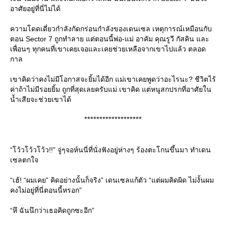
อาศัยอยู่ที่นี่ไม่ได้
ความโดดเดี่ยวกำลังกัดกร่อนกำลังของเดนเซล เหตุการณ์เหมือนกับ
ตอน Sector 7 ถูกทำลาย แต่ตอนนี้พ่อ-แม่ อาคัม คุณรูวี กัสคิน และ
เพื่อนๆ ทุกคนที่เขาเคยเจอและเคยช่วยเหลือจากเขาไปแล้ว ตลอด
กาล
เขาคิดว่าคงไม่มีโอกาสจะยิ้มได้อีก แม่เขาเคยพูดว่าอะไรนะ? ชีวิตไร้
ค่าถ้าไม่มีรอยยิ้ม ถูกที่สุดเลยครับแม่ เขาคิด แต่หนูสกปรกที่อาศัยใน
น้ำเสียจะช่วยเขาได้
*******************
“โว้วโว้วโว้ว!!” จู่ๆจอห์นนี่ที่นั่งฟังอยู่ห่างๆ ร้องตะโกนขึ้นมา ทำเดน
เซลตกใจ
“เฮ้! “ผมเคย” คิดอย่างนั้นก็จริง” เดนเซลแก้ตัว “แต่ผมคิดผิด ไม่งั้นผม
คงไม่อยู่ที่นี่ตอนนี้หรอก”
“หึ ฉันนึกว่าเธอคิดถูกซะอีก”