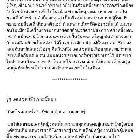
ผู้ใหญ่เข้ามายุ่ง หนำซ้ำพวกเขายังเป็นส่วนหนึ่งของการก่อสร้างเมือง
อีกด้วย ถ้าพวกเขาเข้าไปในเมือง พวกผู้ใหญ่จะมองพวกเขาว่าเป็น
พวกเด็กกำพร้า แล้วก็คอยดูแล เป็นเรื่องน่าละอายนะ พวกผู้ใหญ่ที่
พยายามเลี้ยงเด็กที่ดูแลตัวเองได้ แต่พวกเด็กๆก็คิดอย่างนั้นได้ไม่นาน
คนในเมืองมีเครื่องจักรมากมายคอยอำนวยความสะดวก ครั้งหนึ่งเดน
เซลกับเพื่อนๆ มีโอกาสเดินทางด้วยปั้นจั่นขนาดใหญ่ มันสามารถยก
บ้านเคลื่อนย้ายเป็นหลังๆ ได้ในคราวเดียว นับแต่นั้นมา สมาชิกของ
กลุ่มค้นหาก็ลดลงเรื่อยๆ คืนวันหนึ่ง เดนเซลนับเพื่อนๆและพบว่าพวก
เขาเหลือกันแค่ 6 คน แน่นอนว่าเขาอยากรั้งพวกเขาเอาไว้ แต่เขาก็
ไม่ทำ ตอนนั้นพวกเขาหิวโซและไร้อนาคต ต่อมาไม่นาน เด็กผู้หญิง
คนสุดท้ายก็จากไป เธอบอกว่าเธอจะเข้าไปในเมือง
*******************
จู่ๆ เดนเซลก็หัวเราะขึ้นมา
“มีอะไรตลกหรือ?” รีพถามด้วยความอยากรู้
“ผมไม่เคยชอบเด็กผู้หญิงคนนั้น พวกผมทุกคนพูดอยู่เสมอว่าผู้หญิงเป็น
ค่ส่วนเกิน แต่พวกเราก็ยังอยากอยู่ร่วมกับเด็กผู้หญิง งานในกลุ่มหนัก
ขึ้นเพราะพวกเราเหลือกันน้อย และหนักขึ้นอีกเมื่อเธอจากไป”