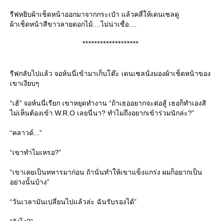
รีฟหยิบผ้าเช็ดหน้าออกมาจากกระเป๋า แล้วคลี่ให้เดนเซลดู
ผ้าเช็ดหน้าสีขาวลายดอกไม้....ไม่น่าเชื่อ....
*******************
รีฟกลับไปแล้ว จอห์นนี่เข้ามาเก็บโต๊ะ เดนเซลนั่งมองผ้าเช็ดหน้าของ
เขาเงียบๆ
“เฮ้” จอห์นนี่เรียก เขาหยุดทำงาน “ถ้าเธออยากจะต่อสู้ เธอก็ทำเองสิ
ไม่เห็นต้องเข้า W.R.O เลยนี่นา? ทำไมถึงอยากเข้าร่วมนักล่ะ?”
“คลาวด์...”
“เขาทำไมเหรอ?”
“เขาเคยเป็นทหารมาก่อน ถ้านั่นทำให้เขาแข็งแกร่ง ผมก็อยากเป็น
อย่างนั้นบ้าง”
“วันเวลามันเปลี่ยนไปแล้วล่ะ ฉันรับรองได้”