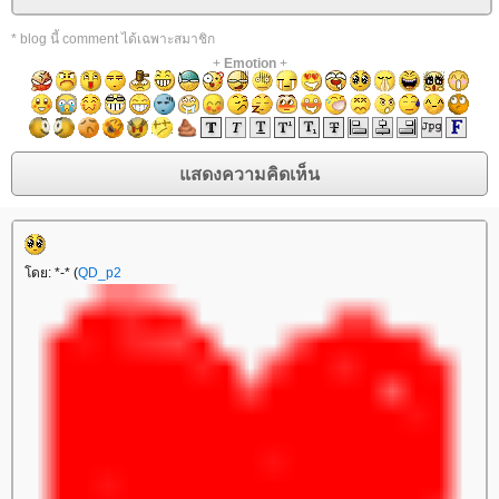
* blog นี้ comment ได้เฉพาะสมาชิก
+
Emotion
+
ดย: *-* (
QD_p2