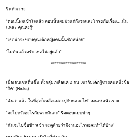
รีฟหัวเราะ
“ตอนนี้ผมเข้าใจแล้ว ตอนนั้นผมมัวแต่กังวลและโกรธกับเรื่อง....นั่น
หละ คุณคงรู้”
“เธอน่าจะขอบคุณเด็กหญิงคนนั้นซักหน่อย”
“ไม่ทันแล้วครับ เธอไม่อยู่แล้ว”
*******************
เมื่อเดนเซลตื่นขึ้น ทั้งกลุ่มเหลือแค่ 2 คน เขากับเด็กผู้ชายคนหนึ่งชื่อ
“ริค” (Ricks)
“ฉันว่าแล้ว ในที่สุดก็เหลือแต่ตะปูกับหลอดไฟ” เดนเซลหัวเราะ
“จะไปหวังอะไรกับพวกมันล่ะ” ริคตอบแบบขำๆ
“ฉันจะไปซื้อข้าวเช้า จะดูด้วยว่ามีงานอะไรพอจะทำได้บ้าง”