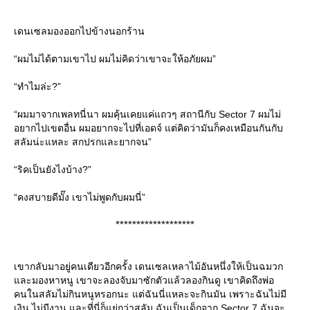
เดนเซลมองออกไปข้างนอกร้าน
“ผมไม่ได้ตามเขาไป ผมไม่คิดว่าเขาจะให้อภัยผม”
“ทำไมล่ะ?”
“ผมมาจากเพลทนี่นา ผมคุ้นเคยแค่แถวๆ สถานีกับ Sector 7 ผมไม่
อยากไปเขตอื่น ผมอยากจะไปที่เอดจ์ แต่คิดว่ามันก็คงเหมือนกันกับ
สลัมน่ะแหละ สกปรกและยากจน”
“ริคเป็นยังไงบ้าง?”
“คงสบายดีมั๊ง เขาไม่พูดกับผมนี่”
*******************
เขากลับมาอยู่คนเดียวอีกครั้ง เดนเซลเหลาไม้อันหนึ่งให้เป็นฉมวก
ละมองหาหนู เขาจะลองจับมาซักตัวแล้วลองกินดู เขาคิดถึงพ่อ
คนในสลัมไม่กินหนูหรอกนะ แต่ฉันนี่แหละจะกินมัน เพราะฉันไม่มี
เงิน ไม่มีงาน และที่นี่ก็แย่กว่าสลัม ฉันเป็นเด็กจาก Sector 7 ฉันจะ