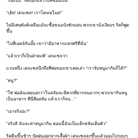
“รอแป๊บ” ริคบอกแล้วไปที่ซ่อนเงิน
“เฮ้ย! เดนเซล! เราโดนขโมย!”
ไม่มีเศษตังค์เหลือแม้จะซื้อขนมปังซักแผ่น พวกเขานั่งเงียบๆ ริคก็พูด
ขึ้น
“ไปที่เอดจ์กันมั๊ย เขาว่ามีอาหารแจกฟรีที่นั่น”
“แล้วเราก็เป็นฝ่ายแพ้” เดนเซลว่า
วบหนึ่ง เดนเซลนึกถึงที่พ่อของเขาเคยเล่า “เราจับหนูมากินก็ได้?”
“หนู?”
“ใช่ พ่อฉันเคยบอกว่าในสลัมจะมีพวกที่ยากจนมากๆ พวกเขากินหนู
เป็นอาหาร ที่นี่คือสลัม แล้วเราก็จน...”
“เอาจริงอ่ะ?”
“จริงสิ ฉันจะหาหนูมากิน ตอนนี้ฉันเป็นเด็กสลัมเต็มตัว”
ริคยืนขึ้นช้าๆ ปัดฝุ่นออกจากเสื้อผ้า เดนเซลลุกขึ้นแล้วมองไปรอบๆ