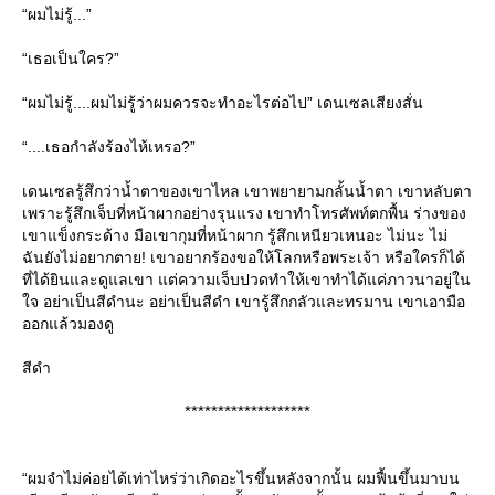
“ผมไม่รู้...”
“เธอเป็นใคร?”
“ผมไม่รู้....ผมไม่รู้ว่าผมควรจะทำอะไรต่อไป” เดนเซลเสียงสั่น
“....เธอกำลังร้องไห้เหรอ?”
เดนเซลรู้สึกว่าน้ำตาของเขาไหล เขาพยายามกลั้นน้ำตา เขาหลับตา
เพราะรู้สึกเจ็บที่หน้าผากอย่างรุนแรง เขาทำโทรศัพท์ตกพื้น ร่างของ
เขาแข็งกระด้าง มือเขากุมที่หน้าผาก รู้สึกเหนียวเหนอะ ไม่นะ ไม่
ฉันยังไม่อยากตาย! เขาอยากร้องขอให้โลกหรือพระเจ้า หรือใครก็ได้
ที่ได้ยินและดูแลเขา แต่ความเจ็บปวดทำให้เขาทำได้แค่ภาวนาอยู่ใน
จ อย่าเป็นสีดำนะ อย่าเป็นสีดำ เขารู้สึกกลัวและทรมาน เขาเอามือ
ออกแล้วมองดู
สีดำ
*******************
“ผมจำไม่ค่อยได้เท่าไหร่ว่าเกิดอะไรขึ้นหลังจากนั้น ผมฟื้นขึ้นมาบน