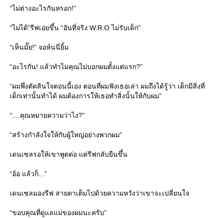
“ไม่ต่างอะไรกันหรอก!”
“ไม่ได้”รีฟเอ่ยขึ้น “อันที่จริง W.R.O ไม่รับเด็ก”
“เห็นมั๊ย!” จอห์นนี่ยิ้ม
“อะไรกัน! แล้วทำไมคุณไม่บอกผมตั้งแต่แรก?”
“ผมพึ่งตัดสินใจตอนนี้เอง ตอนที่ผมฟังเธอเล่า ผมถึงได้รู้ว่า เด็กมีสิ่งที่
เด็กเท่านั้นทำได้ ผมต้องการให้เธอทำสิ่งนั้นให้กับผม”
“....คุณหมายความว่าไง?”
“สร้างกำลังใจให้กับผู้ใหญ่อย่างพวกผม”
เดนเซลรอให้เขาพูดต่อ แต่รีฟกลับยืนขึ้น
“อ้อ แล้วก็...”
เดนเซลมองรีฟ สายตาเต็มไปด้วยความหวังว่าเขาจะเปลี่ยนใจ
“ขอบคุณที่ดูแลแม่ของผมนะครับ”