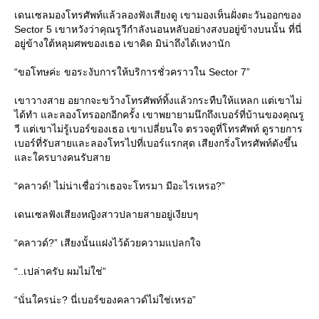
เดนเซลมองโทรศัพท์แล้วลองฟังเสียงดู เขามองเห็นฝั่งตะวันออกของ
Sector 5 เขาหวังว่าคุณรูวีกำลังนอนหลับอย่างสงบอยู่ข้างบนนั้น ที่นี่
อยู่ข้างใต้หลุมศพของเธอ เขาคิด มิน่าถึงได้เหงานัก
“ขอโทษค่ะ ขอระงับการให้บริการชั่วคราวใน Sector 7”
เขาวางสาย อยากจะขว้างโทรศัพท์ทิ้งแล้วกระทืบให้แหลก แต่เขาไม่
ได้ทำ และลองโทรออกอีกครั้ง เขาพยายามนึกถึงเบอร์ที่บ้านของคุณรู
วี แต่เขาไม่รู้เบอร์ของเธอ เขาเปลี่ยนใจ ตรวจดูที่โทรศัพท์ ดูรายการ
เบอร์ที่รับสายและลองโทรไปที่เบอร์แรกสุด เสียงกริ่งโทรศัพท์ดังขึ้น
ละใครบางคนรับสา
“คลาวด์! ไม่น่าเชื่อว่าเธอจะโทรมา มีอะไรเหรอ?”
เดนเซลฟังเสียงหญิงสาวปลายสายอยู่เงียบๆ
“คลาวด์?” เสียงนั้นแฝงไว้ด้วยความแปลกใจ
“..เปล่าครับ ผมไม่ใช่”
“นั่นใครน่ะ? นี่เบอร์ของคลาวด์ไม่ใช่เหรอ”