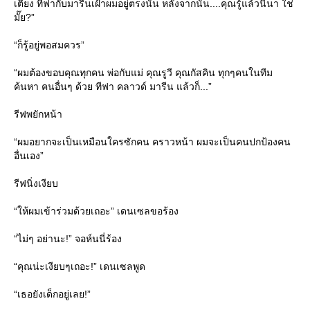
เตียง ทีฟากับมารีนเฝ้าผมอยู่ตรงนั้น หลังจากนั้น....คุณรู้แล้วนี่นา ใช่
มั๊ย?”
“ก็รู้อยู่พอสมควร”
“ผมต้องขอบคุณทุกคน พ่อกับแม่ คุณรูวี คุณกัสคิน ทุกๆคนในทีม
ค้นหา คนอื่นๆ ด้วย ทีฟา คลาวด์ มารีน แล้วก็...”
รีฟพยักหน้า
“ผมอยากจะเป็นเหมือนใครซักคน คราวหน้า ผมจะเป็นคนปกป้องคน
อื่นเอง”
รีฟนิ่งเงียบ
“ให้ผมเข้าร่วมด้วยเถอะ” เดนเซลขอร้อง
“ไม่ๆ อย่านะ!” จอห์นนี่ร้อง
“คุณน่ะเงียบๆเถอะ!” เดนเซลพูด
“เธอยังเด็กอยู่เลย!”