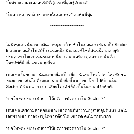
“ก็เพราะว่าผมเจอคนที่ดีที่สุดเท่าที่คุณรู้จักน่ะสิ”
“ในสถานการณ์แย่ๆ แบบนั้นน่ะเหรอ” จอห์นนี่พูด
*******************
ไม่มีหนูแถวนั้น เขาเดินล่าหนูมาเกือบชั่วโมง จนกระทั่งมาถึง Sector
5 และมาจนถึงโบสถ์ร้างแห่งหนึ่ง มีมอเตอร์ไซด์คันหนึ่งจอดอยู่ที่
ประตู เขาไม่เคยเห็นรถแบบนี้มาก่อน แต่ที่สะดุดตากว่านั้นคือ
ทรศัพท์มือถือแขวนอยู่ที่รถ
เดนเซลยิ้มออกมา ฉันแค่ขอยืมแป๊บเดียว ฉันขอโทรไปหาใครซักคน
หน่อย เขาเดินไปที่รถแล้วฉวยมือถือขึ้นมา เขาโทรไปที่บ้านใน
Sector 7 จินตนาการว่าเสียงโทรศัพท์ดังขึ้นในซากปรักหักพัง
“ขอโทษค่ะ ขอระงับการให้บริการชั่วคราวใน Sector 7”
เดนเซลเคยตามหาพ่อแม่ของเขาตอนที่ทำงานอยู่กับกลุ่มค้นหา แต่ไม่
เจอพวกเขา อาจจะอยู่ใต้ซากตึกก็ได้ เขาคิด คงไม่รอดหรอก
“ขอโทษค่ะ ขอระงับการให้บริการชั่วคราวใน Sector 7”