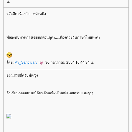
น.
สวัสดีค่ะน้องก๋า....หมิงหมิง....
พี่ลองทบทวนการเขียนกลอนดูค่ะ....เนื่องด้วยวันภาษาไทยนะคะ
ดย:
My_Sanctuary
30 กรกฎาคม 2554 16:44:34 น.
อรุณสวัสดิ์ครับพี่หญิง
ถ้าเขียนกลอนแบบมีฉันทลักษณ์ผมไม่ถนัดเลยครับ แหะๆๆๆ