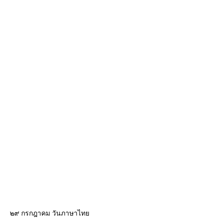
๒๙ กรกฎาคม วันภาษาไท