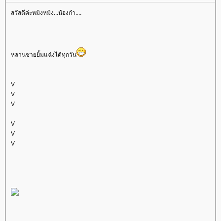
สวัสดีค่ะหมิงหมิง...น้องก๋า....
หลานชายยิ้มแฉ่งได้ทุกวัน
V
V
V
V
V
V