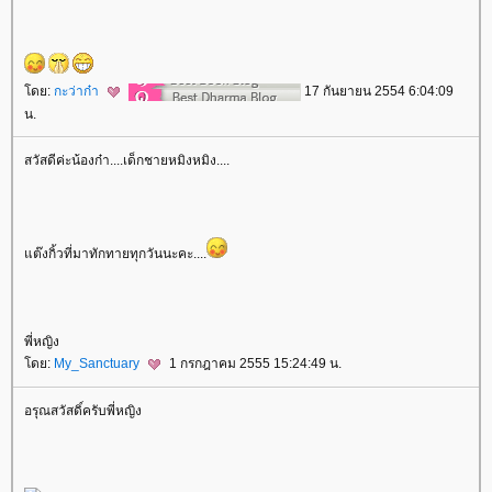
ดย:
กะว่าก๋า
17 กันยายน 2554 6:04:09
น.
สวัสดีค่ะน้องก๋า....เด็กชายหมิงหมิง....
ต๊งกิ้วที่มาทักทายทุกวันนะคะ....
พี่หญิง
ดย:
My_Sanctuary
1 กรกฎาคม 2555 15:24:49 น.
อรุณสวัสดิ์ครับพี่หญิง