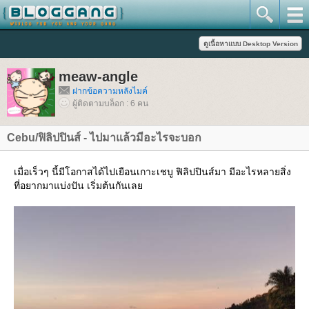
meaw-angle
ฝากข้อความหลังไมค์
ผู้ติดตามบล็อก : 6 คน
Cebu/ฟิลิปปินส์ - ไปมาแล้วมีอะไรจะบอก
เมื่อเร็วๆ นี้มีโอกาสได้ไปเยือนเกาะเชบู ฟิลิปปินส์มา มีอะไรหลายสิ่ง
ที่อยากมาแบ่งปัน เริ่มต้นกันเล