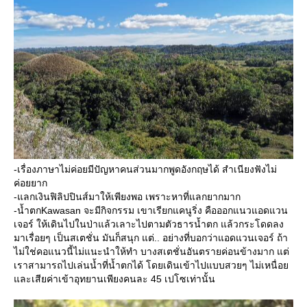
-เรื่องภาษาไม่ค่อยมีปัญหาคนส่วนมากพูดอังกฤษได้ สำเนียงฟังไม่
ค่อยยาก
-แลกเงินฟิลิปปินส์มาให้เพียงพอ เพราะหาที่แลกยากมาก
-น้ำตกKawasan จะมีกิจกรรม เขาเรียกแคนูริ่ง คือออกแนวแอดแวน
เจอร์ ให้เดินไปในป่าแล้วเลาะไปตามตัวธารน้ำตก แล้วกระโดดลง
มาเรื่อยๆ เป็นสเตชั่น มันก็สนุก แต่.. อย่างที่บอกว่าแอดแวนเจอร์ ถ้า
ไม่ใช่คอแนวนี้ไม่แนะนำให้ทำ บางสเตชั่นอันตรายค่อนข้างมาก แต่
เราสามารถไปเล่นน้ำที่น้ำตกได้ โดยเดินเข้าไปแบบสวยๆ ไม่เหนื่อ
ละเสียค่าเข้าอุทยานเพียงคนละ 45 เปโซเท่านั้น