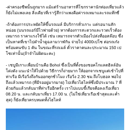
-ค่าครองชีพนั้นถูกมาก แม้แต่ร้านอาหารที่โขกราคานักท่องเที่ยวแล้ว
ก็ยังไม่แพงเลย สิ่งเดียวที่เรารู้สึกว่าแพงคือค่ารถเหมาและรถแท๊กซี่
-ถ้าต้องการประหยัดให้ขึ้นรถเมล์ มีบริการทั่วเกาะ แต่รอนานสัก
หน่อย (บนรถแอร์มีไวฟายด้วย) หากต้องการสะดวกและรวดเร็วต้อง
เหมารถ ราคาแรงใช้ได้ เช่น เหมารถจากตัวเมืองไปส่งที่ออสล๊อบ ซึ่ง
เป็นหาดที่เขาไปดำน้ำดูฉลามวาฬกัน จ่ายไป 4000เปโซ ต่อรถเก๋ง
พร้อมคนขับ 1 คัน ในขณะที่รถเมล์ ตั๋วราคาคนละประมาณ 150 เป
ซเท่านั้น(ถ้าจำไม่ผิดนะคะ)
- เชบูมีเกาะเพื่อนบ้านคือ Bohol ซึ่งเป็นที่ตั้งของชอคโกแลตฮิลล์อัน
ด่งดัง แนะนำให้ไปด้วย วิธีการก็ง่ายมาก ให้ออกจากเชบูแต่เช้าไปที่
ท่าเรือ มีเรือวิ่งถึงกันออกทุกชั่วโมง เรือวิ่ง 2.30 ชม.ถึงโบฮอล พอไป
ถึงแล้วเหมารถ (ที่มีรออยู่มากมาย) ไปเที่ยวไฮไลท์ซึ่งมีประมาณ 7 ที่
ด้วยกันแล้วกลับมาที่ท่าเรืออีกครั้ง เราไปแบบขี้เกียจคือลงเรือเที่ยว
08.20 น. และกลับมาเที่ยว 17.00 น. (ไม่ใช่เที่ยวเรือเช้าสุดและค่ำ
สุด) ก็ยังเที่ยวครบหมดทั้งไฮไลท์