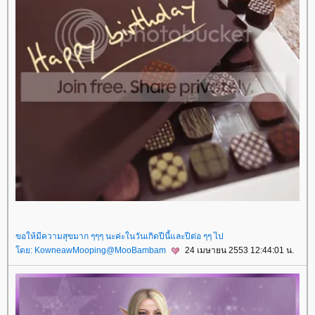
ขอให้มีความสุขมาก ๆๆๆ นะค่ะในวันเกิดปีนี้และปีต่อ ๆๆ ไป
โดย:
KowneawMooping@MooBambam
24 เมษายน 2553 12:44:01 น.