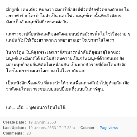
มีอยู่เพียงคนเดียว ที่มองว่า มังกรก็คือสิ่งมีชีวิตที่รักชีวิตของตัวเอง ไม่
อยากทำร้ายใครถ้าไม่จำเป็น และใช่ว่ามนุษย์เท่านั้นที่กลัวมังกร
มังกรก็กลัวมนุษย์ไม่ยิ่งหย่อนต่อกัน.
แต่การจะเปลี่ยนทัศนคติของสังคมมนุษย์ต่อมังกรนั้นไม่ใช่เรื่องง่าย ๆ
แต่มันก็ไม่ใช่เรื่องยากหากเราพยายามเอาใจเขามาใส่ใจเรา.
ในการ์ตูน ในที่สุดพระเอกเราก็สามารถนำสันติสุขมาสู่โลกของ
มนุษย์และมังกรได้ แต่ในสังคมความเป็นจริง มนุษย์ด้วยกันเอง ยัง
มองมนุษย์กลุ่มอื่นที่คิดไม่เหมือนกัน เป็นพวกชั่วร้ายที่ต้องโดนกำจัด
โดยไม่พยายามเอาใจเขามาใส่ใจเรากันเลย.
เป็นหนังอีกเรื่องครับ ที่แนะนำให้ชวนเพื่อนต่างสีเข้าไปดูด้วยกัน เผื่อ
ว่าสังคมไทยเราจะจบแบบแฮปปี้เอนดิ้งแบบในการ์ตูน.
แต่... เฮ้อ.... พูดเป็นการ์ตูนไปได้.
Create Date :
19 เมษายน 2553
Last Update :
19 เมษายน 2553 17:17:38 น.
Counter :
Pageviews.
Comments :
23