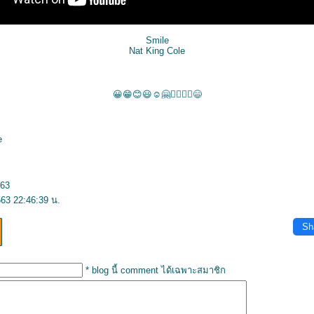
Smile
Nat King Cole
😀😁😊😃☺🤗👱‍♀️🙋‍♂️😄
e
563
63 22:46:39 น.
Sh
* blog นี้ comment ได้เฉพาะสมาชิก