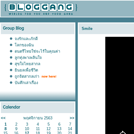
Smile
จงรักและภักดี
ลกของฉัน
ดนตรีไทยใช่จะไร้ในคุณค่า
ลูกทุ่งพาเพลินใจ
สุขใจไทยสากล
ินยลเพื่อชีวิต
ถูกจิตสากลเก่า
บันทึกเล่าเรื่อง
<<
พฤศจิกายน 2563
>>
1
2
3
4
5
6
7
8
9
10
11
12
13
14
15
16
17
18
19
20
21