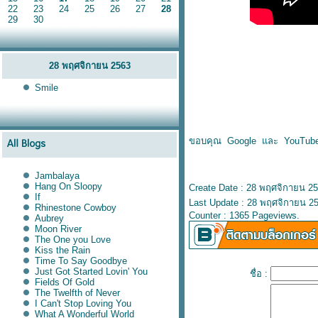
22
23
24
25
26
27
28
29
30
28 พฤศจิกายน 2563
Smile
ขอบคุณ Google และ YouTub
Jambalaya
Hang On Sloopy
Create Date : 28 พฤศจิกายน 2
If
Last Update : 28 พฤศจิกายน 25
Rhinestone Cowboy
Counter : 1365 Pageviews.
Aubrey
Moon River
The One you Love
Kiss the Rain
Time To Say Goodbye
Just Got Started Lovin' You
ชื่อ :
Fields Of Gold
The Twelfth of Never
I Can't Stop Loving You
What A Wonderful World