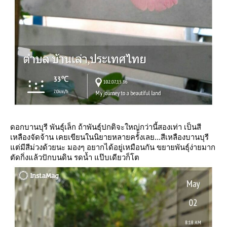
ดอกบานบุรี พันธุ์เล็ก ถ้าพันธุ์ปกติจะใหญ่กว่านี้สองเท่า เป็นสี
เหลืองจัดจ้าน เคยเขียนในนิยายหลายครั้งเลย...สีเหลืองบานบุรี
ต่มีสีม่วงด้วยนะ มองๆ อยากได้อยู่เหมือนกัน ขยายพันธุ์ง่ายมาก
ตัดกิ่งแล้วปักบนดิน รดน้ำ แป๊บเดียวก็โต