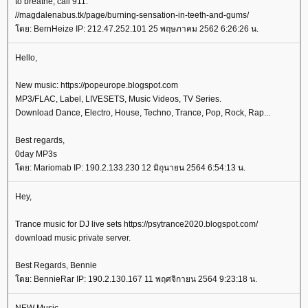
to breathe, call 911.
//magdalenabus.tk/page/burning-sensation-in-teeth-and-gums/
ดย: BernHeize IP: 212.47.252.101 25 พฤษภาคม 2562 6:26:26 น.
Hello,
New music: https://popeurope.blogspot.com
MP3/FLAC, Label, LIVESETS, Music Videos, TV Series.
Download Dance, Electro, House, Techno, Trance, Pop, Rock, Rap...
Best regards,
0day MP3s
ดย: Mariomab IP: 190.2.133.230 12 มิถุนายน 2564 6:54:13 น.
Hey,
Trance music for DJ live sets https://psytrance2020.blogspot.com/
download music private server.
Best Regards, Bennie
ดย: BennieRar IP: 190.2.130.167 11 พฤศจิกายน 2564 9:23:18 น.
NEW Music