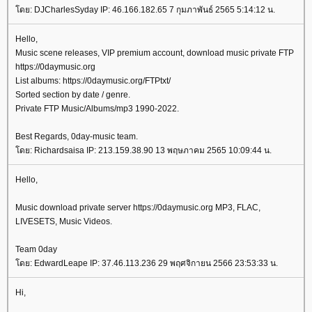
ดย: DJCharlesSyday IP: 46.166.182.65 7 กุมภาพันธ์ 2565 5:14:12 น.
Hello,
Music scene releases, VIP premium account, download music private FTP
https://0daymusic.org
List albums: https://0daymusic.org/FTPtxt/
Sorted section by date / genre.
Private FTP Music/Albums/mp3 1990-2022.
Best Regards, 0day-music team.
ดย: Richardsaisa IP: 213.159.38.90 13 พฤษภาคม 2565 10:09:44 น.
Hello,
Music download private server https://0daymusic.org MP3, FLAC,
LIVESETS, Music Videos.
Team 0day
ดย: EdwardLeape IP: 37.46.113.236 29 พฤศจิกายน 2566 23:53:33 น.
Hi,