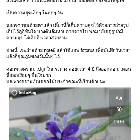
ส่วนต้นเล็กๆ ก็เป็นไม้ดอกไม้ใบ เวลาออกดอกก็จะชื่นใจทุกที
เป็นความสุขเล็กๆ ในทุกๆ วัน
นอกจากชมด้วยตาแล้ว เดี๋ยวนี้ก็เก็บความสุขไว้ด้วยการถ่ายรูป
เก็บไว้ดูก็ชื่นใจ บางต้นล้มหายตายจากไป พอมาเปิดดูรูปก็มี
ความสุข ได้คิดถึงเวลาสวยงาม
ช่วงนี้...จะถ่ายด้วย note8 แล้วใช้แอพ fotorus เพื่อบันทึกวันเวลา
ล้วก็อุณภูมิของวันนั้นๆ ไว้
ดอกพวงคราม...ปลูกในกระถาง คอยเวลา 4 ปี ถึงออกดอก...ตอน
นี้ออกเรื่อยๆ ชื่นใจมาก
ปล.พวงครามเป็นดอกไม้ประจำคณะที่เรียนด้วยนะ