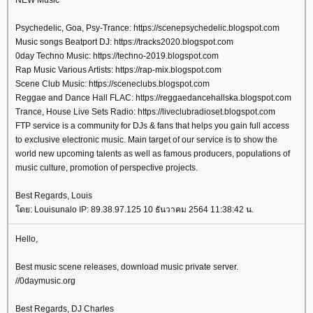
Psychedelic, Goa, Psy-Trance: https://scenepsychedelic.blogspot.com
Music songs Beatport DJ: https://tracks2020.blogspot.com
0day Techno Music: https://techno-2019.blogspot.com
Rap Music Various Artists: https://rap-mix.blogspot.com
Scene Club Music: https://sceneclubs.blogspot.com
Reggae and Dance Hall FLAC: https://reggaedancehallska.blogspot.com
Trance, House Live Sets Radio: https://liveclubradioset.blogspot.com
FTP service is a community for DJs & fans that helps you gain full access
to exclusive electronic music. Main target of our service is to show the
world new upcoming talents as well as famous producers, populations of
music culture, promotion of perspective projects.
Best Regards, Louis
ดย: Louisunalo IP: 89.38.97.125 10 ธันวาคม 2564 11:38:42 น.
Hello,
Best music scene releases, download music private server.
//0daymusic.org
Best Regards, DJ Charles