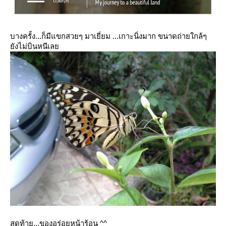
บางครั้ง...ก็มีแขกสวยๆ มาเยี่ยม ...เกาะนิ่งมาก ขนาดถ่ายใกล้ๆ
ังไม่บินหนีเล
สุดท้าย...ของอร่อยหน้าร้อน ^^