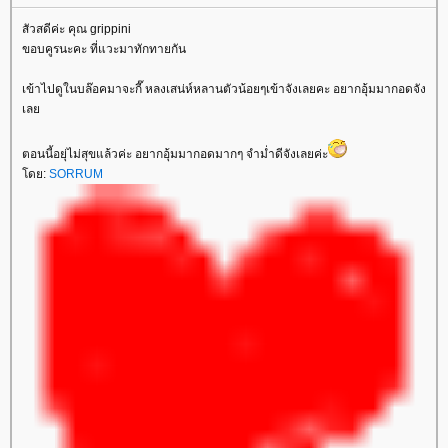
สัวสดีค่ะ คุณ grippini
ขอบคูรนะคะ ที่แวะมาทักทายกัน
เข้าไปดูในบล๊อคมาจะกี๊ หลงเสน่ห์หลานตัวน้อยๆเข้าจังเลยคะ อยากอุ้มมากอดจัง
เลย
ตอนนี้อยุ่ไม่สุขแล้วค่ะ อยากอุ้มมากอดมากๆ จำม่ำดีจังเลยค่ะ
โดย:
SORRUM