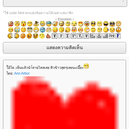
*ใช้ code html ตกแต่งข้อความได้เฉพาะสมาชิก
+
Emotion
+
โ้อ้โห..เห็นแล้วนำ้ลายไหลเลย หิวข้าวสุดๆเลยนะเนี๊ยะ
โดย:
Ann Arbor