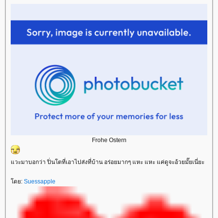
Frohe Ostern
แวะมาบอกว่า ปิ่นโตที่เอาไปส่งที่บ้าน อร่อยมากๆ แหะ แหะ แค่ดูจะอ้วยมั๊ยเนี่ยะ
โดย:
Suessapple