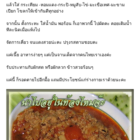
แล้วใส่ กระเทียม -หอมแดง-กระปิ-หมูสับ-ไข่-มะเขือเทศ-มะขาม
เปียก โขลกให้เข้ากันดีทุกอย่าง
จากนั้น ตั้งกระทะ ใส่น้ำมัน พอร้อน ก็เอาพวกนี้ ไปผัดคะ คอยเติมน้ำ
ทีละนิดเมื่อแห้งไป
จัดการเคี่ยว จนแดงสวยน่ะคะ ปรุงรสตามชอบคะ
แค่เนี๊ย อาหารง่ายๆ แต่เป็นจานเด็ดจากคนไทยเราเองค่ะ
รับประทานกับผักสด หรือผักลวก ข้าวสวยร้อนๆ
แค่นี้ ก็รอดตายไปอีกมื้อ แถมมีประโยชน์แก่ร่างกายเราด้วยนะคะ