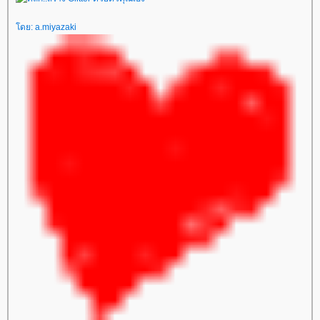
โดย:
a.miyazaki