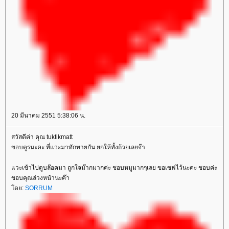
20 มีนาคม 2551 5:38:06 น.
สวัสดีค่า คุณ tuktikmatt
ขอบคูรนะคะ ที่แวะมาทักทายกัน ยกให้ทั้งถ้วยเลยจ๊า
แวะเข้าไปดูบล๊อคมา ถูกใจม๊ากมากค่ะ ชอบหมูมากๆเลย ขอเซฟไว้นะคะ ชอบค่ะ
ขอบคุณล่วงหน้านะค๊า
โดย:
SORRUM