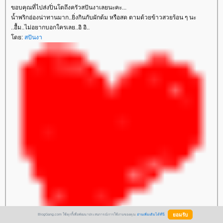
ขอบคุณที่ไปส่งปิ่นโตถึงครัวสปันงาเลยนะคะ...
น้ำพริกอ่องน่าทานมาก..ยิ่งกินกับผักต้ม หรือสด ตามด้วยข้าวสวยร้อน ๆ นะ
..อื้ม..ไม่อยากบอกใครเลย..อิ อิ..
โดย:
สปันงา
BlogGang.com ใช้คุกกี้เพื่อพัฒนาประสบการณ์การใช้งานของคุณ
อ่านเพิ่มเติมได้ที่นี่