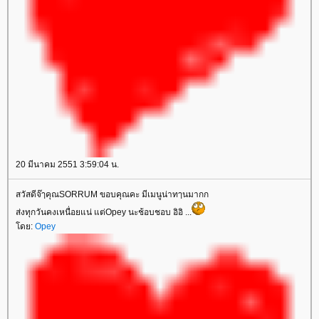
20 มีนาคม 2551 3:59:04 น.
สวัสดีจ๊ๅคุณSORRUM ขอบคุณคะ มีเมนูน่าทๅนมากก
ส่งทุกวันคงเหนื่อยแน่ แต่Opey นะช้อบชอบ อิอิ ...
โดย:
Opey