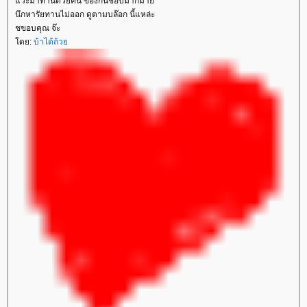
แวะมาทานด้วยคน ของกินชอบมากมาย
นึกหารัยทานไม่ออก ดูตามบล๊อก นี้แหล่ะ
ชขอบคุณ จ๊ะ
โดย:
บ้าได้ถ้วย