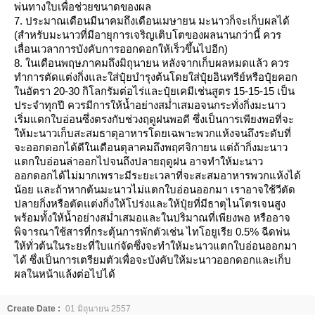
พ่นทางใบเพื่อช่วยขนาดของผล
7. ประมาณเดือนมีนาคมถึงเดือนเมษายน มะนาวก็จะเก็บผลได้
(สำหรับมะนาวที่มีอายุการเจริญเติบโตของผลนานกว่านี้ ควร
เลื่อนเวลาการบังคับการออกดอกให้เร็วขึ้นไปอีก)
8. ในเดือนพฤษภาคมถึงมิถุนายน หลังจากเก็บผลหมดแล้ว ควร
ทำการตัดแต่งกิ่งและใส่ปุ๋ยบำรุงต้นโดยใส่ปุ๋ยอินทรีย์หรือปุ๋ยคอก
นอัตรา 20-30 กิโลกรัมต่อไร่และปุ๋ยเคมีเช่นสูตร 15-15-15 เป็น
ประจำทุกปี ควรมีการให้น้ำอย่างสม่ำเสมอจนกระทั่งกิ่งมะนาว
เริ่มแตกใบอ่อนซึ่งตรงกับช่วงฤดูฝนพอดี ซึ่งเป็นการเพียงพอที่จะ
ห้มะนาวเก็บสะสมธาตุอาหารโดยเฉพาะพวกแห้งจนถึงระดับที่
จะออกดอกได้ดีในเดือนตุลาคมถึงพฤศจิกายน แต่ถ้ากิ่งมะนาว
ตกใบอ่อนล่าออกไปจนถึงปลายฤดูฝน อาจทำให้มะนาว
ออกดอกได้ไม่มากเพราะมีระยะเวลาที่จะสะสมอาหารพวกแห้งได้
น้อย และถ้าหากต้นมะนาวไม่แตกใบอ่อนออกมา เราอาจใช้วีตัด
ปลายกิ่งหรือตัดแต่งกิ่งให้โปร่งและให้ปุ๋ยที่มีธาตุไนโตรเจนสูง
พร้อมทั้งให้น้ำอย่างสม่ำเสมอและในปริมาณที่เพียงพอ หรืออาจ
พิจารณาใช้สารที่กระตุ้นการพักตัวเช่น ไทโอยูเรีย 0.5% ฉีดพ่น
ห้ทั่วต้นในระยะที่ใบแก่จัดซึ่งจะทำให้มะนาวแตกใบอ่อนออกมา
ได้ ซึ่งเป็นการเตรียมตัวเพื่อจะบังคับให้มะนาวออกดอกและเก็บ
ผลในหน้าแล้งต่อไปได้
Create Date :
01 มิถุนายน 2557