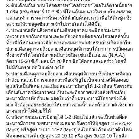
3. ต้นเดือนกันยายน ให้รดสารพาโคลบิวทราโซลในอัตราเนื้อสาร
1 กรัม (เช่น คัลทาร์ 10 ซี.ซี.) ที่โคนต้นมะนาวในระยะใบเพสลาด
ต่ก่อนทำการรดสารนั้นควรให้น้ำกับต้นมะนาว เพื่อให้ดินชุ่ม ซึ่ง
จะช่วยให้รากดูดซึมสารเข้าไปภายในต้นได้ดีขึ้น
4. ประมาณเดือนสิงหาคมต้นเดือนตุลาคม จะมีดอกมะนาว
ทะวายทยอยกันออกมาและจะต้องคอยปลิดดอกหรือผลเหล่านั้น
ทิ้ง เพื่อให้ต้นมะนาวมีอาหารสะสมมากพอสำหรับการเกิดดอกใน
ปลายเดือนตุลาคมถึงปลายเดือนพฤศจิกายนได้มาก การปลิดดอก
ทิ้งอาจทำได้โดยใช้สารเคมีบางชนิด เช่น เอ็น.เอ.เอ. (N.A.A.)
อัตรา 15-30 ซี.ซี. ผสมน้ำ 20 ลิตร ฉีดให้ดอกและผลร่วง โดยที่
ไม่มีอันตรายต่อใบแต่อย่างใด
5. ปลายเดือนตุลาคมถึงปลายเดือนพฤศจิกายน ซึ่งเป็นช่วงที่ดอก
กำลังบานและมีการผสมเกสรเพื่อเจริญไปเป็นผล ช่วงนี้ต้องคอ
ดูแลกันเป็นพิเศษ และเมื่อผลมะนาวมีอายุได้ 1-2 เดือน ซึ่งตรงกับ
เดือนธันวาคาถึงมกราคม เป็นระยะที่อากาศแห้งแล้งพร้อมกับ
มะนาวมีการพักตัวและผลัดใบเก่าทิ้ง ผลมะนาวมีโอกาสร่วงได้
มากจึงต้องคอยระยังอย่าให้มะนาวขาดน้ำ และถ้าอากาศแห้งมาก
อาจพรมน้ำได้ด้วยก็ได้
6. หลังจากผลมะนาวมีอายุได้ 1-2 เดือนไปแล้ว จะเป็นช่วงที่ผล
มะนาวมีการขยายขนาดของผลมาก จึงควรให้ปุ๋ยสูตร 15-5-20+2
(MgO) หรือสูตร 16-11-14+2 (MgO) ลงไปด้วย ถ้ามะนาวต้นไหน
ติดผลดกอาจเพิ่มปุ๋ยสูตร 20-10-10 หรือ สูตร 30-20-10 โดยฉีด