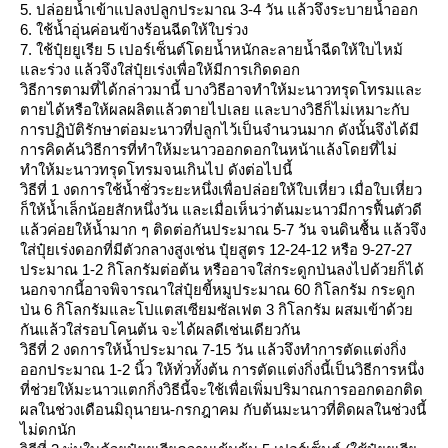
5. ปล่อยน้ำเข้าแปลงปลูกประมาณ 3-4 วัน แล้วจึงระบายน้ำออก
6. ใช้น้ำอุ่นค่อนข้างร้อนฉีดให้ใบร่วง
7. ใช้ปุ๋ยยูเรีย 5 เปอร์เซ็นต์โดยน้ำหนักละลายน้ำฉีดให้ใบไหม้
ละร่วง แล้วจึงใส่ปุ๋ยเร่งเพื่อให้มีการเกิดดอก
วิธีการตามที่ได้กล่าวมานี้ บางวิธีอาจทำให้มะนาวทรุดโทรมและ
ตายได้หรือให้ผลผลิตแล้วตายไปเลย และบางวิธีก็ไม่เหมาะกับ
การปฏิบัติรักษาต่อมะนาวที่ปลูกไว้เป็นจำนวนมาก ดังนั้นจึงได้มี
การคิดค้นวิธีการที่ทำให้มะนาวออกดอกในหน้าแล้งโดยที่ไม่
ทำให้มะนาวทรุดโทรมจนเกินไป ดังต่อไปนี้
วิธีที่ 1 งดการใช้น้ำชั่วระยะหนึ่งเพื่อปล่อยให้ใบเหี่ยว เมื่อใบเหี่ยว
ก็ให้น้ำเล็กน้อยสักหนึ่งวัน และเมื่อเห็นว่าต้นมะนาวมีการฟื้นตัวดี
ล้วค่อยให้น้ำมาก ๆ ติดต่อกันประมาณ 5-7 วัน จนดินชื้น แล้วจึง
ส่ปุ๋ยเร่งดอกที่มีตัวกลางสูงเช่น ปุ๋ยสูตร 12-24-12 หรือ 9-27-27
ประมาณ 1-2 กิโลกรัมต่อต้น หรืออาจใส่กระดูกป่นลงไปด้วยก็ได้
นอกจากนี้อาจพิจารณาใส่ปุ๋ยขี้หมูประมาณ 60 กิโลกรัม กระดูก
ป่น 6 กิโลกรัมและโปแตสเซียมซัลเฟต 3 กิโลกรัม ผสมเข้าด้ว
กันแล้วใส่รอบโคนต้น จะได้ผลดีเช่นเดียวกัน
วิธีที่ 2 งดการให้น้ำประมาณ 7-15 วัน แล้วจึงทำการตัดแต่งกิ่ง
ออกประมาณ 1-2 นิ้ว ให้ทั่วทั้งต้น การตัดแต่งกิ่งนี้เป็นวิธีการหนึ่ง
ที่ช่วยให้มะนาวแตกกิ่งวิธีนี้จะใช้เพื่อเพิ่มปริมาณการออกดอกติด
ผลในช่วงเดือนมิถุนายน-กรกฎาคม กับต้นมะนาวที่ติดผลในช่วงนี้
ไม่ดกนัก