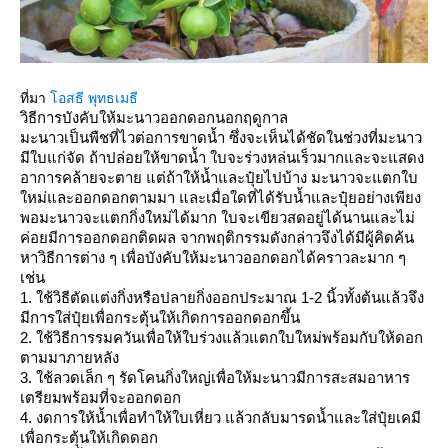
ที่มา
อสธี พุทธเมธี
วิธีการบังคับให้มะนาวออกดอกนอกฤดูกาล
มะนาวเป็นพืชที่ไวต่อการขาดน้ำ ซึ่งจะเห็นได้ชัดในช่วงที่มะนาว
มีใบแก่จัด
ถ้าปล่อยให้ขาดน้ำ ใบจะร่วงหล่นเร็วมากและจะแสดง
อาการคล้ายจะตาย แต่ถ้าให้น้ำและปุ๋ยไปบ้าง มะนาวจะแตกใบ
หม่และออกดอกตามมา และเมื่อใดที่ได้รับน้ำและปุ๋ยอย่างเพียง
พอมะนาวจะแตกกิ่งใหม่ได้มาก ใบจะเขียวสดอยู่ได้นานและไม่
ค่อยมีการออกดอกติดผล จากพฤติกรรมดังกล่าวจึงได้มีผู้คิดค้น
หาวิธีการต่าง ๆ เพื่อบังคับให้มะนาวออกดอกได้คราวละมาก ๆ
เช่น
1. ใช้วิธีตัดแต่งกิ่งหรือปลายกิ่งออกประมาณ 1-2 นิ้วทั้งต้นแล้วจึง
มีการใส่ปุ๋ยเพื่อกระตุ้นให้เกิดการออกดอกขึ้น
2. ใช้วิธีการรมควันเพื่อให้ใบร่วงแล้วแตกใบใหม่พร้อมกับให้ดอก
ตามมาภายหลัง
3. ใช้ลวดเล็ก ๆ รัดโคนกิ่งใหญ่เพื่อให้มะนาวมีการสะสมอาหาร
เตรียมพร้อมที่จะออกดอก
4. งดการให้น้ำเพื่อทำให้ใบเหี่ยว แล้วกลับมารดน้ำและใส่ปุ๋ยเคมี
เพื่อกระตุ้นให้เกิดดอก