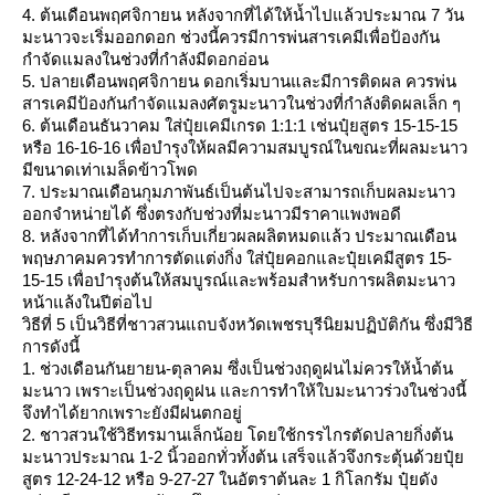
4. ต้นเดือนพฤศจิกายน หลังจากที่ได้ให้น้ำไปแล้วประมาณ 7 วัน
มะนาวจะเริ่มออกดอก ช่วงนี้ควรมีการพ่นสารเคมีเพื่อป้องกัน
กำจัดแมลงในช่วงที่กำลังมีดอกอ่อน
5. ปลายเดือนพฤศจิกายน ดอกเริ่มบานและมีการติดผล ควรพ่น
สารเคมีป้องกันกำจัดแมลงศัตรูมะนาวในช่วงที่กำลังติดผลเล็ก ๆ
6. ต้นเดือนธันวาคม ใส่ปุ๋ยเคมีเกรด 1:1:1 เช่นปุ๋ยสูตร 15-15-15
หรือ 16-16-16 เพื่อบำรุงให้ผลมีความสมบูรณ์ในขณะที่ผลมะนาว
มีขนาดเท่าเมล็ดข้าวโพด
7. ประมาณเดือนกุมภาพันธ์เป็นต้นไปจะสามารถเก็บผลมะนาว
ออกจำหน่ายได้ ซึ่งตรงกับช่วงที่มะนาวมีราคาแพงพอดี
8. หลังจากที่ได้ทำการเก็บเกี่ยวผลผลิตหมดแล้ว ประมาณเดือน
พฤษภาคมควรทำการตัดแต่งกิ่ง ใส่ปุ๋ยคอกและปุ๋ยเคมีสูตร 15-
15-15 เพื่อบำรุงต้นให้สมบูรณ์และพร้อมสำหรับการผลิตมะนาว
หน้าแล้งในปีต่อไป
วิธีที่ 5 เป็นวิธีที่ชาวสวนแถบจังหวัดเพชรบุรีนิยมปฏิบัติกัน ซึ่งมีวิธี
การดังนี้
1. ช่วงเดือนกันยายน-ตุลาคม ซึ่งเป็นช่วงฤดูฝนไม่ควรให้น้ำต้น
มะนาว เพราะเป็นช่วงฤดูฝน และการทำให้ใบมะนาวร่วงในช่วงนี้
จึงทำได้ยากเพราะยังมีฝนตกอยู่
2. ชาวสวนใช้วิธีทรมานเล็กน้อย โดยใช้กรรไกรตัดปลายกิ่งต้น
มะนาวประมาณ 1-2 นิ้วออกทั่วทั้งต้น เสร็จแล้วจึงกระตุ้นด้วยปุ๋
สูตร 12-24-12 หรือ 9-27-27 ในอัตราต้นละ 1 กิโลกรัม ปุ๋ยดัง