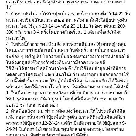
กล่าวมีธาตุฟอสฟอรัสสูงจึงสามารถเร่งการออกดอกของมะนาว
ได้
3. ถ้าหากฝนไม่ตกก็ให้ใช้ปุ๋ยเม็ดละลายน้ำรดแทนทิ้งไว้ 14-21 วัน
มะนาวจะเริ่มผลิใบและดอกออกมา หลังจากนั้นจึงใส่ปุ๋ยบำรุงต้น
มะนาวโดยใช้สูตร 20-14-14 หรือ 20-11-11 ในอัตราต้นละ 200-
300 กรัม รวม 3-4 ครั้งโดยห่างกันครั้งละ 1 เดือนเพื่อเร่งให้ผล
มะนาวโต
4. ในช่วงนี้ถ้าอากาศแห้งแล้ง ควรพรวนดินและใช้เศษหญ้าคลุม
คนมะนาวพร้อมกับรดน้ำ 10-14 วันต่อครั้ง จากนั้นดอกมะนาว
จะค่อย ๆ เจริญเติบโตกลายเป็นผล จนสามารถเก็บจำหน่ายผลได้
นช่วงฤดูแล้งซึ่งตรงกับช่วงที่มะนาวมีราคาแพงพอดี
วิธีที่ 6 ใช้สารพาโคลบิวทราโซล ซึ่งเป็นวิธีใหม่ล่าสุดเท่าที่มีการ
ทดลองอยู่ในขณะนี้ และมีแนวโน้มว่ามะนาวตอบสนองต่อการใช้
สารนี้ได้ดี ขั้นตอนและวิธีปฏิบัติเพื่อให้มะนาวเก็บเกี่ยวได้ในช่วง
หน้าแล้ง โดยใช้สารพาโคลบิวทราโซลนั้นสามารถกระทำได้ดังนี้
1. ในเดือนกรกฎาคม ภายหลังจากที่เก็บเกี่ยวผลมะนาวหมาดแล้ว
ช้บำรุงต้นมะนาวให้สมบูรณ์ โดยทั้งนี้เพื่อจะให้มะนาวแตกใบ
อ่อน 1 ชุดก่อนการออกดอก
2. ต้นเดือนสิงหาคม ทำการตัดแต่งกิ่งมะนาวให้โปร่ง เพื่อให้ดิน
ห้ง ต่อจากนั้นควรใส่ปุ๋ยเพื่อบำรุงต้น สภาพที่ดินเป็นดินเหนียว
ควรควรใช้ปุ๋ยสูตร 12-24-24 แต่ถ้าเป็นดินทรายให้ใช้ปุ๋ยสูตร 9-
24-24 ในอัตรา 1/3 ของเส้นผ่าศูนย์กลาง ของทรงพุ่มโดยหว่าน
รอบชายพุ่มเพื่อช่วยเร่งการเกิดดอกได้ดีขึ้น