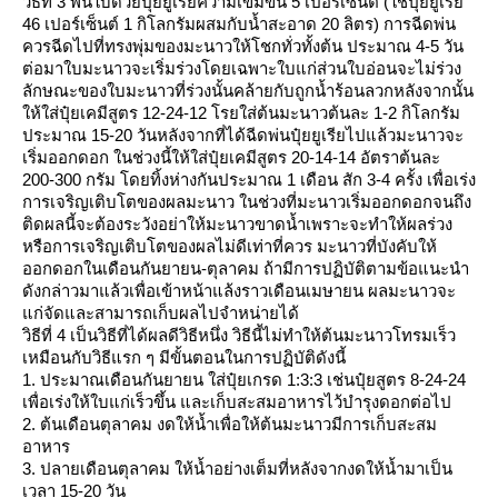
วิธีที่ 3 พ่นใบด้วยปุ๋ยยูเรียความเข้มข้น 5 เปอร์เซ็นต์ (ใช้ปุ๋ยยูเรี
46 เปอร์เซ็นต์ 1 กิโลกรัมผสมกับน้ำสะอาด 20 ลิตร) การฉีดพ่น
ควรฉีดไปที่ทรงพุ่มของมะนาวให้โชกทั่วทั้งต้น ประมาณ 4-5 วัน
ต่อมาใบมะนาวจะเริ่มร่วงโดยเฉพาะใบแก่ส่วนใบอ่อนจะไม่ร่วง
ลักษณะของใบมะนาวที่ร่วงนั้นคล้ายกับถูกน้ำร้อนลวกหลังจากนั้น
ห้ใส่ปุ๋ยเคมีสูตร 12-24-12 โรยใส่ต้นมะนาวต้นละ 1-2 กิโลกรัม
ประมาณ 15-20 วันหลังจากที่ได้ฉีดพ่นปุ๋ยยูเรียไปแล้วมะนาวจะ
เริ่มออกดอก ในช่วงนี้ให้ใส่ปุ๋ยเคมีสูตร 20-14-14 อัตราต้นละ
200-300 กรัม โดยทิ้งห่างกันประมาณ 1 เดือน สัก 3-4 ครั้ง เพื่อเร่ง
การเจริญเติบโตของผลมะนาว ในช่วงที่มะนาวเริ่มออกดอกจนถึง
ติดผลนี้จะต้องระวังอย่าให้มะนาวขาดน้ำเพราะจะทำให้ผลร่วง
หรือการเจริญเติบโตของผลไม่ดีเท่าที่ควร มะนาวที่บังคับให้
ออกดอกในเดือนกันยายน-ตุลาคม ถ้ามีการปฏิบัติตามข้อแนะนำ
ดังกล่าวมาแล้วเพื่อเข้าหน้าแล้งราวเดือนเมษายน ผลมะนาวจะ
ก่จัดและสามารถเก็บผลไปจำหน่ายได้
วิธีที่ 4 เป็นวิธีที่ได้ผลดีวิธีหนึ่ง วิธีนี้ไม่ทำให้ต้นมะนาวโทรมเร็ว
เหมือนกับวิธีแรก ๆ มีขั้นตอนในการปฏิบัติดังนี้
1. ประมาณเดือนกันยายน ใส่ปุ๋ยเกรด 1:3:3 เช่นปุ๋ยสูตร 8-24-24
เพื่อเร่งให้ใบแก่เร็วขึ้น และเก็บสะสมอาหารไว้บำรุงดอกต่อไป
2. ต้นเดือนตุลาคม งดให้น้ำเพื่อให้ต้นมะนาวมีการเก็บสะสม
อาหาร
3. ปลายเดือนตุลาคม ให้น้ำอย่างเต็มที่หลังจากงดให้น้ำมาเป็น
เวลา 15-20 วัน