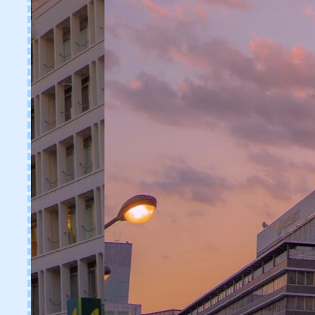
เจ็บตัว
Toilet Ten กำจัดกลิ่นเหม็นใน
ห้องน้ำได้ภายใน 10 วัน
Pearlya Coconut Mood
Toothpaste สัมผัสแห่งรอยยิ้มกับ
เช้าวันใหม่ที่สดใส ไร้กลิ่นปาก
"โคโคนัท มูด"
ท้าให้ลอง แป้งมูสช่วยเบลอรู
ขุมขนได้จริง!!!! คุมมันได้นาน
ถึง 12 ชั่วโมง
รีวิว sasi Fruity POP Lip Balm
รีวิว Cool Shaping ที่ Dimension
Clinic รีวิวสลายไขมันไดเมน
ชั่นคลินิก
รีวิวครีมสำหรับดวงตา SANA
NAMERAKAHONPO
WRINKLE EYE CREAM N
รีวิว Seventh Generation น้ำยา
ซักผ้า