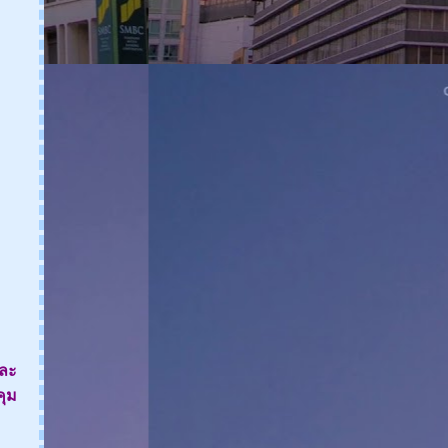
รีวิว Seventh Generation น้ำยา
ล้างจาน
รีวิว Dr.O Skincare set สกิน
คร์ลดเลือนจุดด่างดำ สำหรับ
คนที่ผิวแพ้ง่า
เซ็ตบำรุงผมของ Mooi
KERASILK HAIR
TREATMENT
รีวิวลิปเซเว่นแบบจิ้มจุุ่ม
Snowgirl Super Moisture &
Pigment Color Lip
และ
คุม