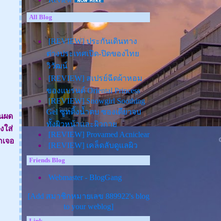
All Blog
[REVIEW] ประกันเดินทาง
ต่างประเทศเปิด-ปิดของไท
วิวัฒน์
[REVIEW] สเปรย์ฉีดผ้าหอม
ของแบรนด์ Oriental Princess
[REVIEW] Snowgirl Soothing
Gel ซูทติ้งน้ำตบ ซองเดียวจบ
็นผด
ทั้งผิวหน้าและผิวกา
งใส่
[REVIEW] Provamed Acniclear
าเจอ
[REVIEW] เคล็ดลับดูแลผิว
ด้วย VISTRA Astaxanthin 6 mg
Friends Blog
PLUS Vitamin E
[REVIEW] VISTRA Imu-Pro C
Webmaster - BlogGang
Acerola Cherry 2000 Plus
[REVIEW] 4U2 Wipe Skin
[Add สมาชิกหมายเลข 889922's blog
Cleansing Sheets
to your weblog]
[REVIEW] VISTRA Acerola
Link