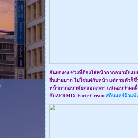
อันยองงง ช่วงที่ต้องใส่หน้ากากอนามัยแบบ
ผื่นง่ายมาก ไม่ใช่แค่กับหน้า แต่ตามตัวก็ขึ
หน้ากากอนามัยตลอดเวลา แน่นอนว่าผดผื่น
กับZERMIX Forte Cream
สกินแคร์ผิวแพ