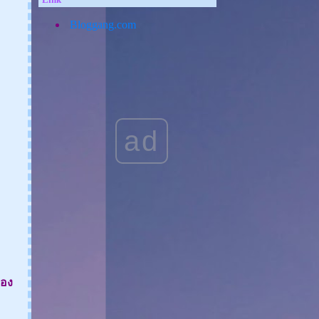
Cherry 1000 mg & Citrus
Bioflavonoids Plus
Bloggang.com
[Review] Zermix FORTE
CREAM ลดเลือนรอยแดง ผิว
ข็งแรงขึ้นภายใน 7 วัน
[REVIEW] รีวิวเซรั่มบำรุงผิว
สูตรเข้มข้น SEIAT Concentrate
Melasma Spot Serum
[REVIEW] GoodAge Dark
ad
Spot & Deep Moisture Body
Lotion โลชั่นสำหรับคนที่คุณ
รัก
[REVIEW] NEXDAY : BURN
BLOCK BUILD & DTOX
SEEDBEE Water Coloring รีวิว
[REVIEW] Chivit D by SCG
หล่งรวมสินค้าสุขภาพ
[REVIEW] อุปกรณ์ไฟฟ้า
Haco Electric
ของ
สะอาด ปลอดภัย รับมือเชื้อ
รคด้วย KEEEN Germ Killer