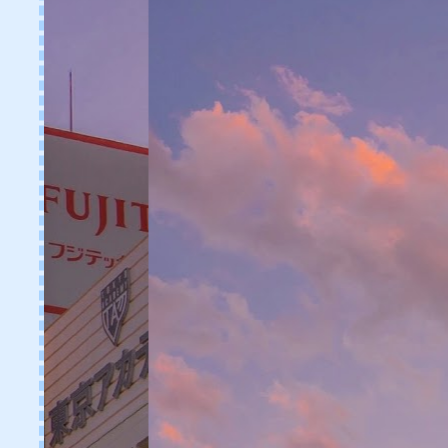
าสีฟันสูตรเกลือ LG Bamboo
salt
[REVIEW] เป็นสิวที่หลังใช้สบู่
Asepso ชำระล้างแบคทีเรี
ทันทีที่ใช้
รีวิวโฟมล้างหน้าและครีมอาบ
น้ำ NAIVE
[SR] รีวิว เจลลดรอยแผลเป็น
ดราก้อนบลัด สูตรเข้มข้นขึ้น
รีวิวอาหารเสริมเบลล่า Bibury
Coln Glu C Gen10 Multimineral
Salmon Collagen
ร้านยายปินลาบคั่ว Delivery
อาหารเหนือสไตล์ใหม่
อาหารเสริม Probiotic ตัวช่ว
สำหรับพนักงานออฟฟิศที่ไม่มี
เวลาดูแลสุขภาพ
หน้าใสด้วยเซรั่ม mesoestetic
เหมือนไปฉีดเมโสโดยไม่ต้อง