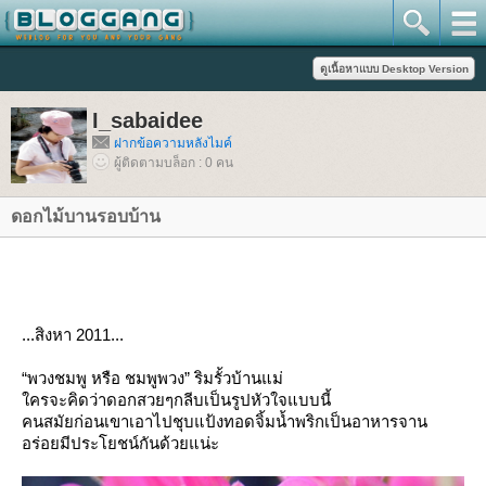
I_sabaidee
ฝากข้อความหลังไมค์
ผู้ติดตามบล็อก : 0 คน
ดอกไม้บานรอบบ้าน
...สิงหา
2011...
“
พวงชมพู หรือ ชมพูพวง”
ริมรั้วบ้านแม่
ครจะคิดว่าดอกสวยๆกลีบเป็นรูปหัวใจแบบนี้
คนสมัยก่อนเขาเอาไปชุบแป้งทอดจิ้มน้ำพริกเป็นอาหารจาน
อร่อยมีประโยชน์กันด้วยแน่ะ