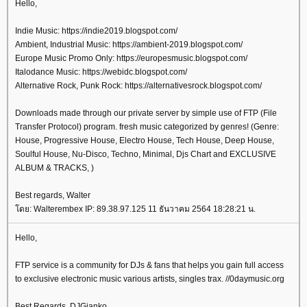
Hello,
Indie Music: https://indie2019.blogspot.com/
Ambient, Industrial Music: https://ambient-2019.blogspot.com/
Europe Music Promo Only: https://europesmusic.blogspot.com/
Italodance Music: https://webidc.blogspot.com/
Alternative Rock, Punk Rock: https://alternativesrock.blogspot.com/
Downloads made through our private server by simple use of FTP (File
Transfer Protocol) program. fresh music categorized by genres! (Genre:
House, Progressive House, Electro House, Tech House, Deep House,
Soulful House, Nu-Disco, Techno, Minimal, Djs Chart and EXCLUSIVE
ALBUM & TRACKS, )
Best regards, Walter
โดย: Walterembex IP: 89.38.97.125 11 ธันวาคม 2564 18:28:21 น.
Hello,
FTP service is a community for DJs & fans that helps you gain full access
to exclusive electronic music various artists, singles trax. //0daymusic.org
Best Regards, DJGianko