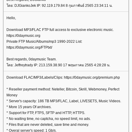
โดย: DJGiankoJek IP: 92.119.179.84 8 กุมภาพันธ์ 2565 23:34:11 น.
Hello,
Download MP3/FLAC FTP full access to exclusive electronic music.
https://0daymusic.org
Private FTP Music/Albums/mp3 1990-2022 List:
https://0daymusic.org/FTPtxt/
Best regards, 0daymusic Team.
โดย: Jeffreytrady IP: 213.159.38.90 17 พฤษภาคม 2565 4:28:28 น.
Download FLAC/MP3/Labels/Clips: https://0daymusic.org/premium.php
* Reseller payment method: Neteller, Bitcoin, Skrill, Webmoney, Perfect
Money
* Server's capacity: 186 TB MP3/FLAC, Label, LIVESETS, Music Videos.
* More 15 years Of archives.
* Support for FTP, FTPS, SFTP and HTTP, HTTPS.
* No waiting time, no captcha, no speed limit, no ads.
* Files that are never deleted, save time and money.
* Overal server's speed: 1 Gb/s.