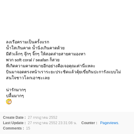
ลงเรือครามเป็นครั้งแรก
น้ำใสเกินคาด น้ำนิ่งเกินคาดด้วย
มีตัวเล็กๆ จุ๊กๆ จิ๊กๆ ให้สอดส่ายสายตามองหา
พวก soft coral / seafan ก็สวย
ที่เกิดความคาดหมายอีกอย่างคือเจอคุณเต่านี่แหละ
บินมาจอดตรงหน้าเราระยะประชิดแล้วคุ้ยเขี่ยกินปะการังแบบไม่
สนใจชาวโลกเอาซะเลย
น่ารักมากๆ
ปลื้มมากๆ
Create Date :
27 กรกฎาคม 2552
Last Update :
27 กรกฎาคม 2552 23:31:08 น.
Counter :
Pageviews.
Comments :
15