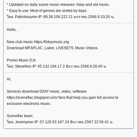
* Updated on daily scene music releases: 0day and old music.
* Easy to use: Most of genres are sorted by days.
โดย: Patricksoymn IP: 89.39.106.222 21 มกราคม 2566 8:33:20 น.
Hello,
New club music https://0daymusic.org
Download MP3/FLAC, Label, LIVESETS, Music Videos.
Promo Music DJs
โดย: SteveNon IP: 45.132.194.17 2 ธันวาคม 2566 6:26:40 น.
Hi,
Services download 0DAY music, video, software
https://sceneflac.blogspot.com/ fans that help you gain full access to
exclusive electronic music.
Sceneflac team.
โดย: Jeremymer IP: 57.129.53.187 24 ธันวาคม 2567 22:56:41 น.